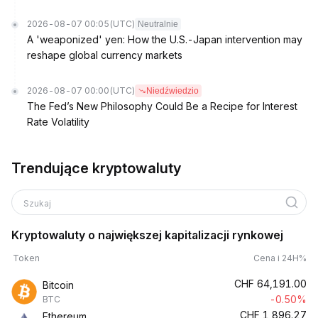
2026-08-07 00:05
(UTC)
Neutralnie
A 'weaponized' yen: How the U.S.-Japan intervention may
reshape global currency markets
2026-08-07 00:00
(UTC)
Niedźwiedzio
The Fed’s New Philosophy Could Be a Recipe for Interest
Rate Volatility
Trendujące kryptowaluty
Szukaj
Kryptowaluty o największej kapitalizacji rynkowej
Token
Cena i 24H%
CHF
64,191.00
Bitcoin
-0.50%
BTC
CHF
1,896.27
Ethereum