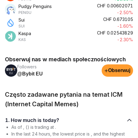
CHF
0.00602071
Pudgy Penguins
-2.50%
PENGU
CHF
0.673105
Sui
-1.60%
SUI
CHF
0.02543829
Kaspa
-2.30%
KAS
Obserwuj nas w mediach społecznościowych
Followers
+
Obserwuj
@Bybit EU
Często zadawane pytania na temat ICM
(Internet Capital Memes)
1. How much is today?
As of , () is trading at .
In the last 24 hours, the lowest price is , and the highest