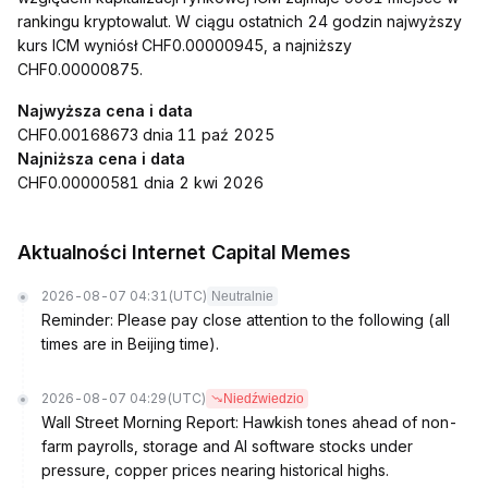
rankingu kryptowalut. W ciągu ostatnich 24 godzin najwyższy
kurs ICM wyniósł CHF0.00000945, a najniższy
CHF0.00000875.
Najwyższa cena i data
CHF0.00168673 dnia 11 paź 2025
Najniższa cena i data
CHF0.00000581 dnia 2 kwi 2026
Aktualności Internet Capital Memes
2026-08-07 04:31
(UTC)
Neutralnie
Reminder: Please pay close attention to the following (all
times are in Beijing time).
2026-08-07 04:29
(UTC)
Niedźwiedzio
Wall Street Morning Report: Hawkish tones ahead of non-
farm payrolls, storage and AI software stocks under
pressure, copper prices nearing historical highs.