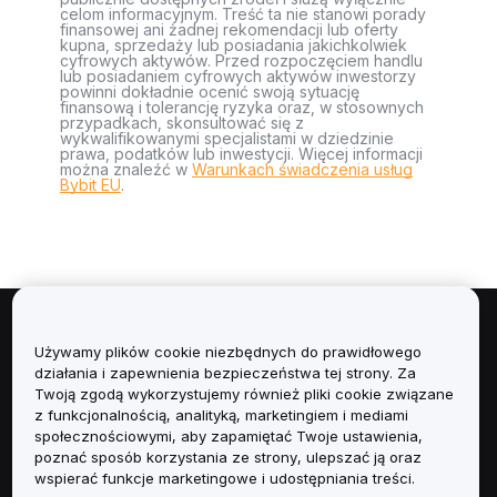
celom informacyjnym. Treść ta nie stanowi porady
finansowej ani żadnej rekomendacji lub oferty
kupna, sprzedaży lub posiadania jakichkolwiek
cyfrowych aktywów. Przed rozpoczęciem handlu
lub posiadaniem cyfrowych aktywów inwestorzy
powinni dokładnie ocenić swoją sytuację
finansową i tolerancję ryzyka oraz, w stosownych
przypadkach, skonsultować się z
wykwalifikowanymi specjalistami w dziedzinie
prawa, podatków lub inwestycji. Więcej informacji
można znaleźć w
Warunkach świadczenia usług
Bybit EU
.
Informacje
Używamy plików cookie niezbędnych do prawidłowego
działania i zapewnienia bezpieczeństwa tej strony. Za
Usługi
Twoją zgodą wykorzystujemy również pliki cookie związane
z funkcjonalnością, analityką, marketingiem i mediami
społecznościowymi, aby zapamiętać Twoje ustawienia,
Obsługa Klienta
poznać sposób korzystania ze strony, ulepszać ją oraz
wspierać funkcje marketingowe i udostępniania treści.