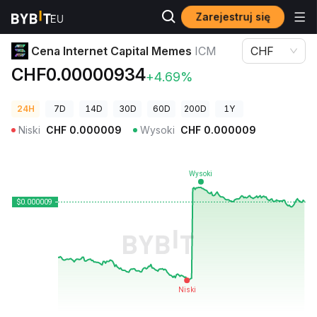
Zarejestruj się
Ceny kryptowalut
Cena Internet Capital Memes ICM
Cena Internet Capital Memes
ICM
CHF
CHF0.00000934
+4.69%
24H
7D
14D
30D
60D
200D
1Y
Niski
CHF
0.000009
Wysoki
CHF
0.000009