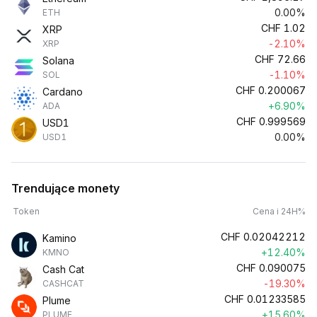
0.00%
ETH
CHF
1.02
XRP
-2.10%
XRP
CHF
72.66
Solana
-1.10%
SOL
CHF
0.200067
Cardano
+6.90%
ADA
CHF
0.999569
USD1
0.00%
USD1
Trendujące monety
Token
Cena i 24H%
CHF
0.02042212
Kamino
+12.40%
KMNO
CHF
0.090075
Cash Cat
-19.30%
CASHCAT
CHF
0.01233585
Plume
+15.60%
PLUME