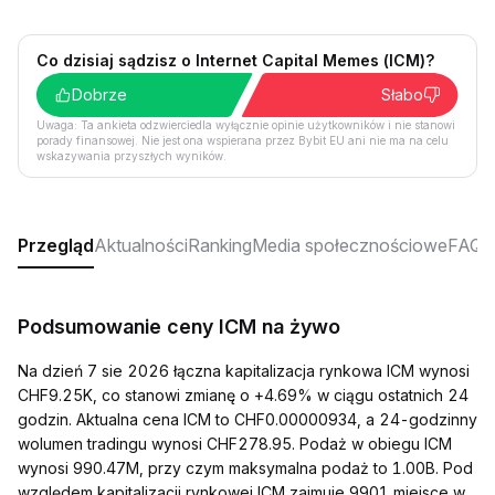
Co dzisiaj sądzisz o Internet Capital Memes (ICM)?
Dobrze
Słabo
Uwaga: Ta ankieta odzwierciedla wyłącznie opinie użytkowników i nie stanowi
porady finansowej. Nie jest ona wspierana przez Bybit EU ani nie ma na celu
wskazywania przyszłych wyników.
Przegląd
Aktualności
Ranking
Media społecznościowe
FAQ
Podsumowanie ceny ICM na żywo
Na dzień 7 sie 2026 łączna kapitalizacja rynkowa ICM wynosi
CHF9.25K, co stanowi zmianę o +4.69% w ciągu ostatnich 24
godzin. Aktualna cena ICM to CHF0.00000934, a 24-godzinny
wolumen tradingu wynosi CHF278.95. Podaż w obiegu ICM
wynosi 990.47M, przy czym maksymalna podaż to 1.00B. Pod
względem kapitalizacji rynkowej ICM zajmuje 9901 miejsce w