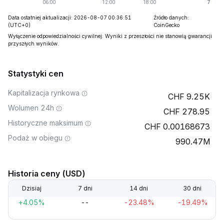
Data ostatniej aktualizacji: 2026-08-07 00:36:51
Źródło danych:
(UTC+0)
CoinGecko
Wyłączenie odpowiedzialności cywilnej: Wyniki z przeszłości nie stanowią gwarancji
przyszłych wyników.
Statystyki cen
Kapitalizacja rynkowa
9.25K
Wolumen 24h
278.95
Historyczne maksimum
0.00168673
Podaż w obiegu
990.47M
Historia ceny (USD)
Dzisiaj
7 dni
14 dni
30 dni
+4.05%
--
-23.48%
-19.49%