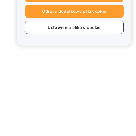
Odrzuć dodatkowe pliki cookie
Ustawienia plików cookie
Informacje prawne
Polityka dotycząca konfliktu
interesów
Podsumowanie polityki
powiernictwa i zarządzania
Informacje ESG
Biuletyny informacyjne
kryptoaktywów