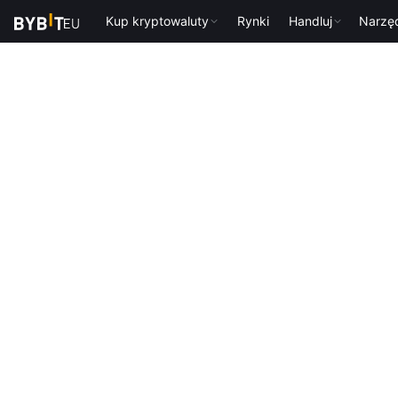
Kup kryptowaluty
Rynki
Handluj
Narzę