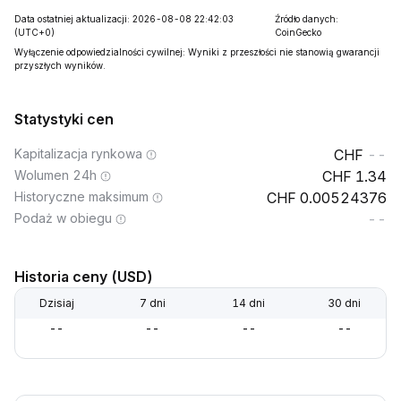
Data ostatniej aktualizacji: 2026-08-08 22:42:03
Źródło danych:
(UTC+0)
CoinGecko
Wyłączenie odpowiedzialności cywilnej: Wyniki z przeszłości nie stanowią gwarancji
przyszłych wyników.
Statystyki cen
Kapitalizacja rynkowa
--
Wolumen 24h
1.34
Historyczne maksimum
0.00524376
Podaż w obiegu
--
Historia ceny (USD)
Dzisiaj
7 dni
14 dni
30 dni
--
--
--
--