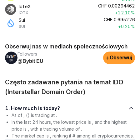
CHF
0.00294462
IoTeX
+22.10%
IOTX
CHF
0.695226
Sui
+0.20%
SUI
Obserwuj nas w mediach społecznościowych
Followers
+
Obserwuj
@Bybit EU
Często zadawane pytania na temat IDO
(Interstellar Domain Order)
1. How much is today?
As of , () is trading at .
In the last 24 hours, the lowest price is , and the highest
price is , with a trading volume of .
The market cap is , ranking it # among all cryptocurrencies.