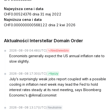
Najwyższa cena i data
CHF0.00524376 dnia 31 maj 2022
Najniższa cena i data
CHF0.000000000568122 dnia 2 kwi 2026
Aktualności Interstellar Domain Order
2026-08-09 04:48
(UTC)
Niedźwiedzio
Economists generally expect the US annual inflation rate to
slow slightly.
2026-08-08 17:30
(UTC)
byczy
July’s surprisingly weak jobs report coupled with a possible
cooling in inflation next week may lead the Fed to hold
interest rates steady at its next meeting, says Bloomberg
Economic’s @AnnaEconomist
2026-08-08 13:17
(UTC)
Neutralnie