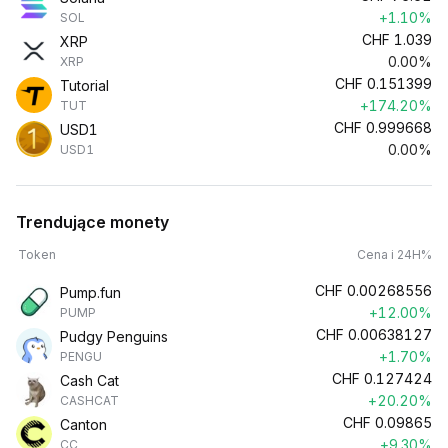
+1.10%
SOL
CHF
1.039
XRP
0.00%
XRP
CHF
0.151399
Tutorial
+174.20%
TUT
CHF
0.999668
USD1
0.00%
USD1
Trendujące monety
Token
Cena i 24H%
CHF
0.00268556
Pump.fun
+12.00%
PUMP
CHF
0.00638127
Pudgy Penguins
+1.70%
PENGU
CHF
0.127424
Cash Cat
+20.20%
CASHCAT
CHF
0.09865
Canton
+9.30%
CC