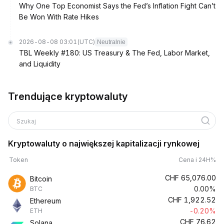
Why One Top Economist Says the Fed’s Inflation Fight Can’t
Be Won With Rate Hikes
2026-08-08 03:01
(UTC)
Neutralnie
TBL Weekly #180: US Treasury & The Fed, Labor Market,
and Liquidity
Trendujące kryptowaluty
Szukaj
Kryptowaluty o największej kapitalizacji rynkowej
Token
Cena i 24H%
CHF
65,076.00
Bitcoin
0.00%
BTC
CHF
1,922.52
Ethereum
-0.20%
ETH
CHF
76.62
Solana