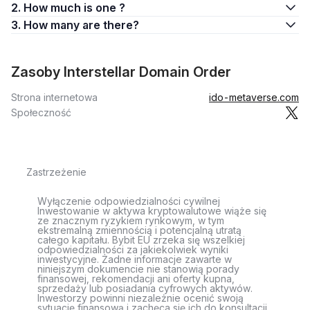
2. How much is one ?
3. How many are there?
Zasoby Interstellar Domain Order
Strona internetowa
ido-metaverse.com
Społeczność
Zastrzeżenie
Wyłączenie odpowiedzialności cywilnej
Inwestowanie w aktywa kryptowalutowe wiąże się
ze znacznym ryzykiem rynkowym, w tym
ekstremalną zmiennością i potencjalną utratą
całego kapitału. Bybit EU zrzeka się wszelkiej
odpowiedzialności za jakiekolwiek wyniki
inwestycyjne. Żadne informacje zawarte w
niniejszym dokumencie nie stanowią porady
finansowej, rekomendacji ani oferty kupna,
sprzedaży lub posiadania cyfrowych aktywów.
Inwestorzy powinni niezależnie ocenić swoją
sytuację finansową i zachęca się ich do konsultacji