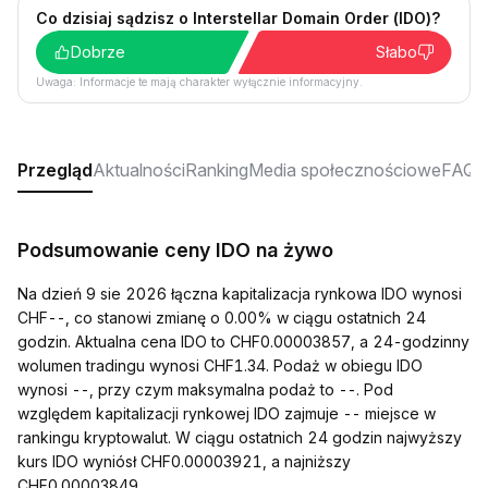
Co dzisiaj sądzisz o Interstellar Domain Order (IDO)?
Dobrze
Słabo
Uwaga: Informacje te mają charakter wyłącznie informacyjny.
Przegląd
Aktualności
Ranking
Media społecznościowe
FAQ
Podsumowanie ceny IDO na żywo
Na dzień 9 sie 2026 łączna kapitalizacja rynkowa IDO wynosi
CHF--, co stanowi zmianę o 0.00% w ciągu ostatnich 24
godzin. Aktualna cena IDO to CHF0.00003857, a 24-godzinny
wolumen tradingu wynosi CHF1.34. Podaż w obiegu IDO
wynosi --, przy czym maksymalna podaż to --. Pod
względem kapitalizacji rynkowej IDO zajmuje -- miejsce w
rankingu kryptowalut. W ciągu ostatnich 24 godzin najwyższy
kurs IDO wyniósł CHF0.00003921, a najniższy
CHF0.00003849.