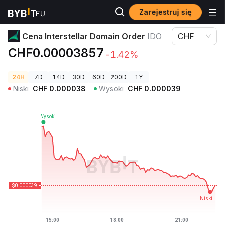
Zarejestruj się
Ceny kryptowalut
Cena Interstellar Domain Order IDO
Cena Interstellar Domain Order
IDO
CHF
CHF0.00003857
-1.42%
24H
7D
14D
30D
60D
200D
1Y
Niski
CHF
0.000038
Wysoki
CHF
0.000039