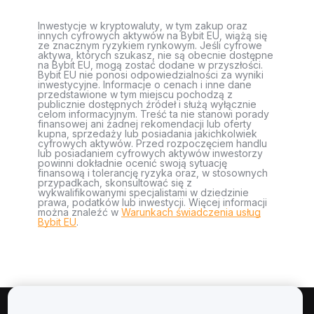
Inwestycje w kryptowaluty, w tym zakup oraz
innych cyfrowych aktywów na Bybit EU, wiążą się
ze znacznym ryzykiem rynkowym. Jeśli cyfrowe
aktywa, których szukasz, nie są obecnie dostępne
na Bybit EU, mogą zostać dodane w przyszłości.
Bybit EU nie ponosi odpowiedzialności za wyniki
inwestycyjne. Informacje o cenach i inne dane
przedstawione w tym miejscu pochodzą z
publicznie dostępnych źródeł i służą wyłącznie
celom informacyjnym. Treść ta nie stanowi porady
finansowej ani żadnej rekomendacji lub oferty
kupna, sprzedaży lub posiadania jakichkolwiek
cyfrowych aktywów. Przed rozpoczęciem handlu
lub posiadaniem cyfrowych aktywów inwestorzy
powinni dokładnie ocenić swoją sytuację
finansową i tolerancję ryzyka oraz, w stosownych
przypadkach, skonsultować się z
wykwalifikowanymi specjalistami w dziedzinie
prawa, podatków lub inwestycji. Więcej informacji
można znaleźć w
Warunkach świadczenia usług
Bybit EU
.