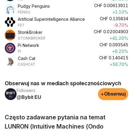
CHF
0.00613911
Pudgy Penguins
+1.10%
PENGU
CHF
0.135834
Artificial Superintelligence Alliance
-9.70%
FET
CHF
0.02004903
StonkBroker
+41.20%
STONKBROKER
CHF
0.093545
Pi Network
+6.20%
PI
CHF
0.140415
Cash Cat
+56.70%
CASHCAT
Obserwuj nas w mediach społecznościowych
Followers
+
Obserwuj
@Bybit EU
Często zadawane pytania na temat
LUNRON (Intuitive Machines (Ondo