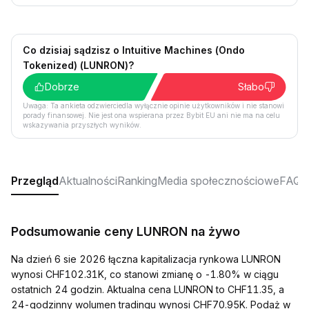
Co dzisiaj sądzisz o Intuitive Machines (Ondo
Tokenized) (LUNRON)?
Dobrze
Słabo
Uwaga: Ta ankieta odzwierciedla wyłącznie opinie użytkowników i nie stanowi
porady finansowej. Nie jest ona wspierana przez Bybit EU ani nie ma na celu
wskazywania przyszłych wyników.
Przegląd
Aktualności
Ranking
Media społecznościowe
FAQ
Podsumowanie ceny LUNRON na żywo
Na dzień 6 sie 2026 łączna kapitalizacja rynkowa LUNRON
wynosi CHF102.31K, co stanowi zmianę o -1.80% w ciągu
ostatnich 24 godzin. Aktualna cena LUNRON to CHF11.35, a
24-godzinny wolumen tradingu wynosi CHF70.95K. Podaż w