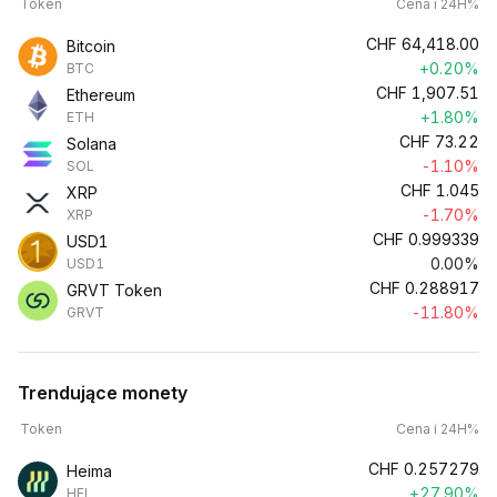
Token
Cena i 24H%
CHF
64,418.00
Bitcoin
+0.20%
BTC
CHF
1,907.51
Ethereum
+1.80%
ETH
CHF
73.22
Solana
-1.10%
SOL
CHF
1.045
XRP
-1.70%
XRP
CHF
0.999339
USD1
0.00%
USD1
CHF
0.288917
GRVT Token
-11.80%
GRVT
Trendujące monety
Token
Cena i 24H%
CHF
0.257279
Heima
+27.90%
HEI