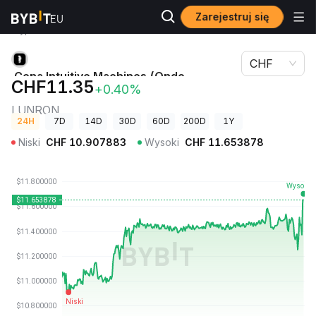
Zarejestruj się
Ceny
Cena Intuitive Machines (Ondo Tokenized)
kryptowalut
LUNRON
CHF
Cena Intuitive Machines (Ondo
CHF11.35
+0.40%
Tokenized)
LUNRON
24H
7D
14D
30D
60D
200D
1Y
Niski
CHF
10.907883
Wysoki
CHF
11.653878