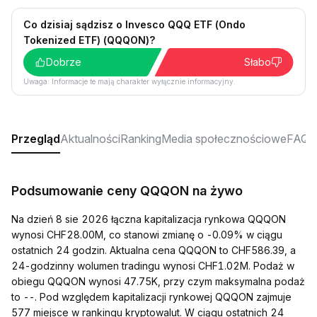
Co dzisiaj sądzisz o Invesco QQQ ETF (Ondo
Tokenized ETF) (QQQON)?
Dobrze
Słabo
Uwaga: Informacje te mają charakter wyłącznie informacyjny.
Przegląd
Aktualności
Ranking
Media społecznościowe
FAQ
Podsumowanie ceny QQQON na żywo
Na dzień 8 sie 2026 łączna kapitalizacja rynkowa QQQON
wynosi CHF28.00M, co stanowi zmianę o -0.09% w ciągu
ostatnich 24 godzin. Aktualna cena QQQON to CHF586.39, a
24-godzinny wolumen tradingu wynosi CHF1.02M. Podaż w
obiegu QQQON wynosi 47.75K, przy czym maksymalna podaż
to --. Pod względem kapitalizacji rynkowej QQQON zajmuje
577 miejsce w rankingu kryptowalut. W ciągu ostatnich 24