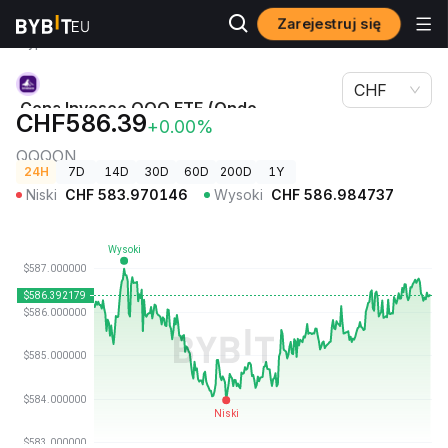
Zarejestruj się
Ceny
Cena Invesco QQQ ETF (Ondo Tokenized ETF)
kryptowalut
QQQON
CHF
Cena Invesco QQQ ETF (Ondo
CHF586.39
+0.00%
Tokenized ETF)
QQQON
24H
7D
14D
30D
60D
200D
1Y
Niski
CHF
583.970146
Wysoki
CHF
586.984737