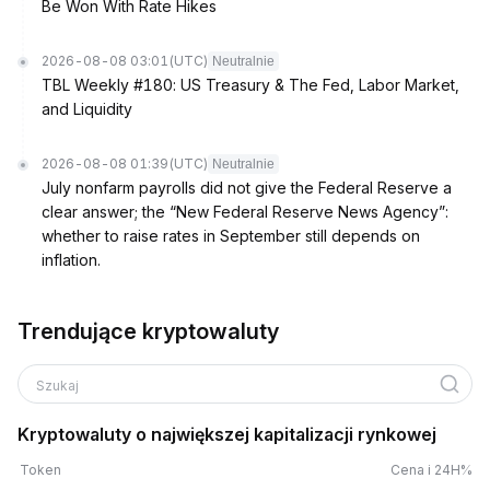
Be Won With Rate Hikes
2026-08-08 03:01
(UTC)
Neutralnie
TBL Weekly #180: US Treasury & The Fed, Labor Market,
and Liquidity
2026-08-08 01:39
(UTC)
Neutralnie
July nonfarm payrolls did not give the Federal Reserve a
clear answer; the “New Federal Reserve News Agency”:
whether to raise rates in September still depends on
inflation.
Trendujące kryptowaluty
Szukaj
Kryptowaluty o największej kapitalizacji rynkowej
Token
Cena i 24H%