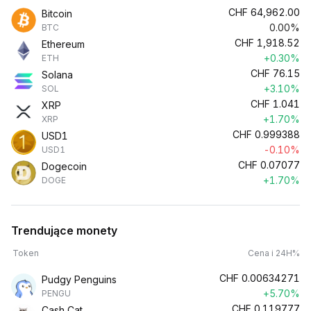
CHF
64,962.00
Bitcoin
0.00%
BTC
CHF
1,918.52
Ethereum
+0.30%
ETH
CHF
76.15
Solana
+3.10%
SOL
CHF
1.041
XRP
+1.70%
XRP
CHF
0.999388
USD1
-0.10%
USD1
CHF
0.07077
Dogecoin
+1.70%
DOGE
Trendujące monety
Token
Cena i 24H%
CHF
0.00634271
Pudgy Penguins
+5.70%
PENGU
CHF
0.119777
Cash Cat