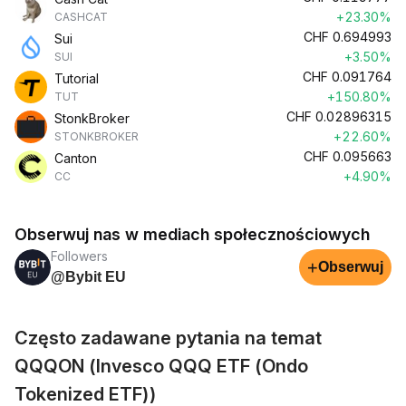
+23.30%
CASHCAT
CHF
0.694993
Sui
+3.50%
SUI
CHF
0.091764
Tutorial
+150.80%
TUT
CHF
0.02896315
StonkBroker
+22.60%
STONKBROKER
CHF
0.095663
Canton
+4.90%
CC
Obserwuj nas w mediach społecznościowych
Followers
+
Obserwuj
@Bybit EU
Często zadawane pytania na temat
QQQON (Invesco QQQ ETF (Ondo
Tokenized ETF))