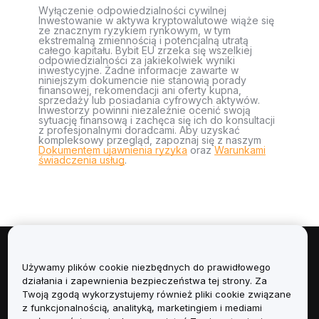
Wyłączenie odpowiedzialności cywilnej
Inwestowanie w aktywa kryptowalutowe wiąże się
ze znacznym ryzykiem rynkowym, w tym
ekstremalną zmiennością i potencjalną utratą
całego kapitału. Bybit EU zrzeka się wszelkiej
odpowiedzialności za jakiekolwiek wyniki
inwestycyjne. Żadne informacje zawarte w
niniejszym dokumencie nie stanowią porady
finansowej, rekomendacji ani oferty kupna,
sprzedaży lub posiadania cyfrowych aktywów.
Inwestorzy powinni niezależnie ocenić swoją
sytuację finansową i zachęca się ich do konsultacji
z profesjonalnymi doradcami. Aby uzyskać
kompleksowy przegląd, zapoznaj się z naszym
Dokumentem ujawnienia ryzyka
oraz
Warunkami
świadczenia usług
.
Informacje
Używamy plików cookie niezbędnych do prawidłowego
działania i zapewnienia bezpieczeństwa tej strony. Za
Usługi
Twoją zgodą wykorzystujemy również pliki cookie związane
z funkcjonalnością, analityką, marketingiem i mediami