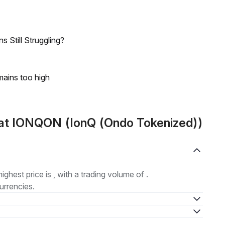
 Still Struggling?
mains too high
at IONQON (IonQ (Ondo Tokenized))
highest price is , with a trading volume of .
urrencies.