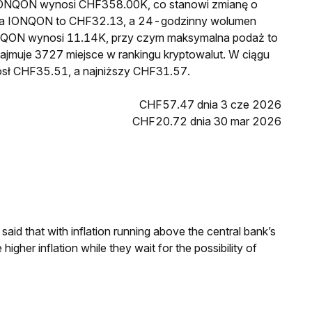
a IONQON wynosi CHF358.00K, co stanowi zmianę o
cena IONQON to CHF32.13, a 24-godzinny wolumen
NQON wynosi 11.14K, przy czym maksymalna podaż to
ajmuje 3727 miejsce w rankingu kryptowalut. W ciągu
ósł CHF35.51, a najniższy CHF31.57.
CHF57.47 dnia 3 cze 2026
CHF20.72 dnia 30 mar 2026
aid that with inflation running above the central bank’s
igher inflation while they wait for the possibility of