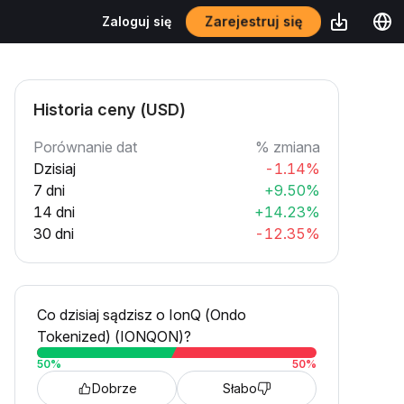
Zarejestruj się
Zaloguj się
Historia ceny (USD)
Porównanie dat
% zmiana
Dzisiaj
-1.14%
7 dni
+9.50%
14 dni
+14.23%
30 dni
-12.35%
Co dzisiaj sądzisz o IonQ (Ondo
Tokenized) (IONQON)?
50
%
50
%
Dobrze
Słabo