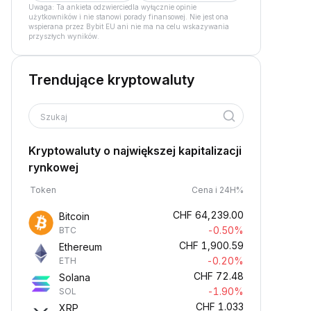
Uwaga: Ta ankieta odzwierciedla wyłącznie opinie
użytkowników i nie stanowi porady finansowej. Nie jest ona
wspierana przez Bybit EU ani nie ma na celu wskazywania
przyszłych wyników.
Trendujące kryptowaluty
Szukaj
Kryptowaluty o największej kapitalizacji
rynkowej
Token
Cena i 24H%
CHF
64,239.00
Bitcoin
-0.50%
BTC
CHF
1,900.59
Ethereum
-0.20%
ETH
CHF
72.48
Solana
-1.90%
SOL
CHF
1.033
XRP