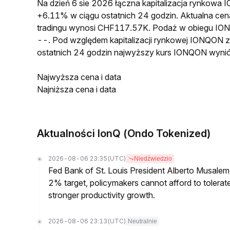
Na dzień 6 sie 2026 łączna kapitalizacja rynkow
+6.11% w ciągu ostatnich 24 godzin. Aktualna 
tradingu wynosi CHF117.57K. Podaż w obiegu IO
--. Pod względem kapitalizacji rynkowej IONQON z
ostatnich 24 godzin najwyższy kurs IONQON wyni
Najwyższa cena i data
Najniższa cena i data
Aktualności IonQ (Ondo Tokenized)
2026-08-06 23:35
(UTC)
Niedźwiedzio
Fed Bank of St. Louis President Alberto Musalem s
2% target, policymakers cannot afford to tolerate h
stronger productivity growth.
2026-08-06 23:13
(UTC)
Neutralnie