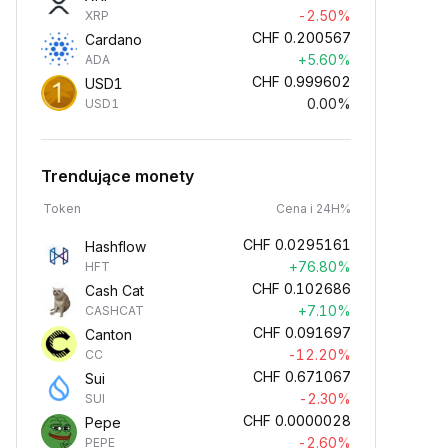
-2.50%
XRP
CHF
0.200567
Cardano
+5.60%
ADA
CHF
0.999602
USD1
0.00%
USD1
Trendujące monety
Token
Cena i 24H%
CHF
0.0295161
Hashflow
+76.80%
HFT
CHF
0.102686
Cash Cat
+7.10%
CASHCAT
CHF
0.091697
Canton
-12.20%
CC
CHF
0.671067
Sui
-2.30%
SUI
CHF
0.0000028
Pepe
-2.60%
PEPE