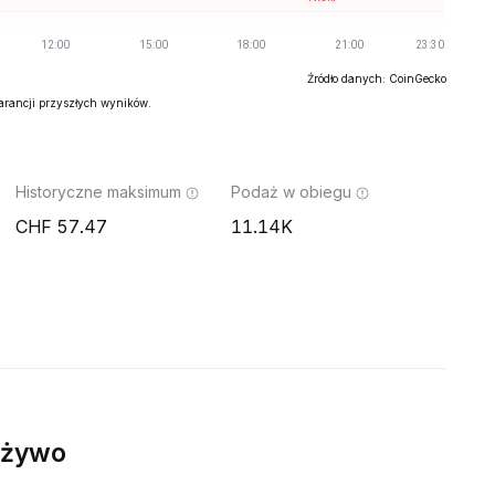
Źródło danych: CoinGecko
warancji przyszłych wyników.
Historyczne maksimum
Podaż w obiegu
57.47
11.14K
 żywo