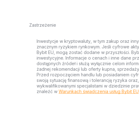
Zastrzeżenie
Inwestycje w kryptowaluty, w tym zakup oraz inn
znacznym ryzykiem rynkowym. Jeśli cyfrowe akty
Bybit EU, mogą zostać dodane w przyszłości. Byb
inwestycyjne. Informacje o cenach i inne dane p
dostępnych źródeł i służą wyłącznie celom inform
żadnej rekomendacji lub oferty kupna, sprzedaży
Przed rozpoczęciem handlu lub posiadaniem cyf
swoją sytuację finansową i tolerancję ryzyka ora
wykwalifikowanymi specjalistami w dziedzinie pra
znaleźć w
Warunkach świadczenia usług Bybit EU