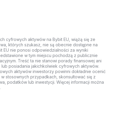
ych cyfrowych aktywów na Bybit EU, wiążą się ze
wa, których szukasz, nie są obecnie dostępne na
it EU nie ponosi odpowiedzialności za wyniki
rzedstawione w tym miejscu pochodzą z publicznie
acyjnym. Treść ta nie stanowi porady finansowej ani
 lub posiadania jakichkolwiek cyfrowych aktywów.
rowych aktywów inwestorzy powinni dokładnie ocenić
z, w stosownych przypadkach, skonsultować się z
wa, podatków lub inwestycji. Więcej informacji można
.