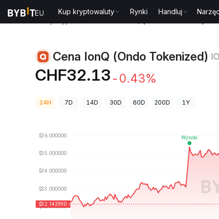
Kup kryptowaluty
Rynki
Handluj
Narzęd
Ceny kryptowalut
Cena IonQ (Ondo Tokenized) I
Cena IonQ (Ondo Tokenized)
I
CHF32.13
-0.43%
24H
7D
14D
30D
60D
200D
1Y