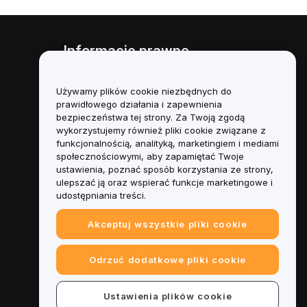
Informacje prawne
Polityka dotycząca konfliktu
interesów
Używamy plików cookie niezbędnych do
prawidłowego działania i zapewnienia
Podsumowanie polityki
bezpieczeństwa tej strony. Za Twoją zgodą
powiernictwa i zarządzania
wykorzystujemy również pliki cookie związane z
funkcjonalnością, analityką, marketingiem i mediami
Informacje ESG
społecznościowymi, aby zapamiętać Twoje
ustawienia, poznać sposób korzystania ze strony,
Biuletyny informacyjne
ulepszać ją oraz wspierać funkcje marketingowe i
kryptoaktywów
udostępniania treści.
Akceptuj wszystkie pliki cookie
Odrzuć dodatkowe pliki cookie
Ustawienia plików cookie