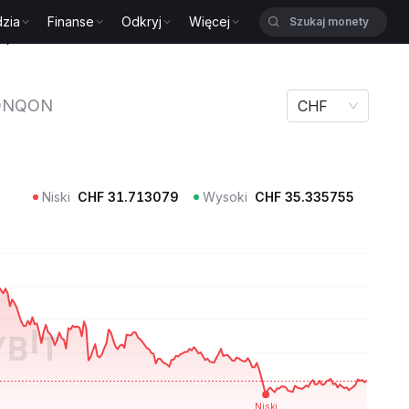
zia
Finanse
Odkryj
Więcej
ONQON
ONQON
CHF
Niski
CHF
31.713079
Wysoki
CHF
35.335755