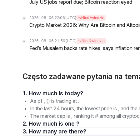
July US jobs report due; Bitcoin reaction eyed
2026-08-06 22:06
(UTC)
Niedźwiedzio
Crypto Market 2026: Why Are Bitcoin and Altcoins
2026-08-06 21:59
(UTC)
Niedźwiedzio
Fed’s Musalem backs rate hikes, says inflation re
Często zadawane pytania na tem
1. How much is today?
As of , () is trading at .
In the last 24 hours, the lowest price is , and the 
The market cap is , ranking it # among all cryptoc
2. How much is one ?
3. How many are there?