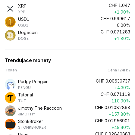
CHF
1.047
XRP
+1.90%
XRP
CHF
0.999617
USD1
0.00%
USD1
CHF
0.071283
Dogecoin
+1.80%
DOGE
Trendujące monety
Token
Cena i 24H%
CHF
0.00630737
Pudgy Penguins
+4.30%
PENGU
CHF
0.071119
Tutorial
+110.90%
TUT
CHF
0.01082868
Jimothy The Raccoon
+157.80%
JIMOTHY
CHF
0.02956901
StonkBroker
+49.40%
STONKBROKER
CHF
0.02840883
Pons