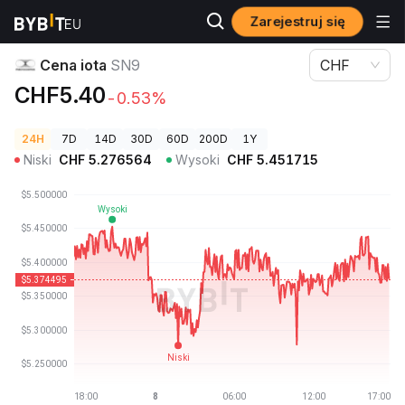
Zarejestruj się
Ceny kryptowalut
Cena iota SN9
Cena iota
SN9
CHF
CHF5.40
-0.53%
24H
7D
14D
30D
60D
200D
1Y
Niski
CHF
5.276564
Wysoki
CHF
5.451715