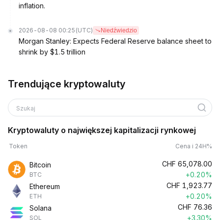
inflation.
2026-08-08 00:25
(UTC)
Niedźwiedzio
Morgan Stanley: Expects Federal Reserve balance sheet to
shrink by $1.5 trillion
Trendujące kryptowaluty
Szukaj
Kryptowaluty o największej kapitalizacji rynkowej
Token
Cena i 24H%
CHF
65,078.00
Bitcoin
+0.20%
BTC
CHF
1,923.77
Ethereum
+0.20%
ETH
CHF
76.36
Solana
+3.30%
SOL