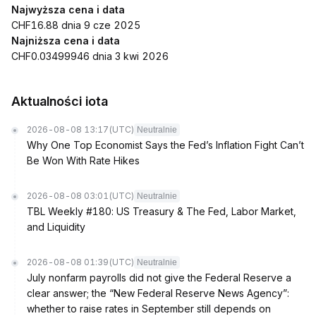
Najwyższa cena i data
CHF16.88 dnia 9 cze 2025
Najniższa cena i data
CHF0.03499946 dnia 3 kwi 2026
Aktualności iota
2026-08-08 13:17
(UTC)
Neutralnie
Why One Top Economist Says the Fed’s Inflation Fight Can’t
Be Won With Rate Hikes
2026-08-08 03:01
(UTC)
Neutralnie
TBL Weekly #180: US Treasury & The Fed, Labor Market,
and Liquidity
2026-08-08 01:39
(UTC)
Neutralnie
July nonfarm payrolls did not give the Federal Reserve a
clear answer; the “New Federal Reserve News Agency”:
whether to raise rates in September still depends on