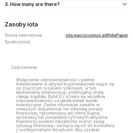
3. How many are there?
Zasoby iota
Strona internetowa
iota.macrocosmos.ai
WhitePaper
Społeczność
Zastrzeżenie
Wyłączenie odpowiedzialności cywilnej
Inwestowanie w aktywa kryptowalutowe wiąże się
ze znacznym ryzykiem rynkowym, w tym
ekstremalną zmiennością i potencjalną utratą
całego kapitału. Bybit EU zrzeka się wszelkiej
odpowiedzialności za jakiekolwiek wyniki
inwestycyjne. Żadne informacje zawarte w
niniejszym dokumencie nie stanowią porady
finansowej, rekomendacji ani oferty kupna,
sprzedaży lub posiadania cyfrowych aktywów.
Inwestorzy powinni niezależnie ocenić swoją
sytuację finansową i zachęca się ich do konsultacji
z profesjonalnymi doradcami. Aby uzyskać