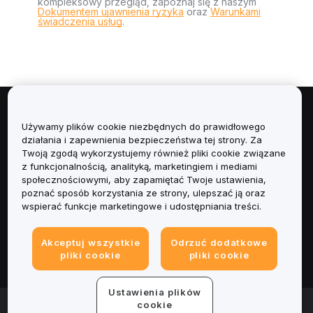
kompleksowy przegląd, zapoznaj się z naszym
Dokumentem ujawnienia ryzyka
oraz
Warunkami
świadczenia usług
.
Informacje
Używamy plików cookie niezbędnych do prawidłowego
działania i zapewnienia bezpieczeństwa tej strony. Za
Usługi
Twoją zgodą wykorzystujemy również pliki cookie związane
z funkcjonalnością, analityką, marketingiem i mediami
społecznościowymi, aby zapamiętać Twoje ustawienia,
Obsługa Klienta
poznać sposób korzystania ze strony, ulepszać ją oraz
wspierać funkcje marketingowe i udostępniania treści.
Produkty
Akceptuj wszystkie
Odrzuć dodatkowe
Informacje prawne
pliki cookie
pliki cookie
Ustawienia plików
© 2025-2026 Bybit.eu. All rights reserved.
cookie