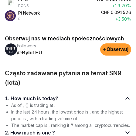
+19.20%
PONS
CHF
0.091526
Pi Network
+3.50%
PI
Obserwuj nas w mediach społecznościowych
Followers
+
Obserwuj
@Bybit EU
Często zadawane pytania na temat SN9
(iota)
1. How much is today?
As of , () is trading at .
In the last 24 hours, the lowest price is , and the highest
price is , with a trading volume of .
The market cap is , ranking it # among all cryptocurrencies.
2. How much is one ?