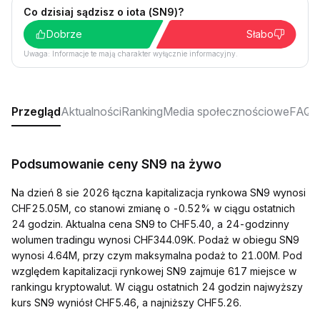
Co dzisiaj sądzisz o iota (SN9)?
Dobrze
Słabo
Uwaga: Informacje te mają charakter wyłącznie informacyjny.
Przegląd
Aktualności
Ranking
Media społecznościowe
FAQ
Podsumowanie ceny SN9 na żywo
Na dzień 8 sie 2026 łączna kapitalizacja rynkowa SN9 wynosi
CHF25.05M, co stanowi zmianę o -0.52% w ciągu ostatnich
24 godzin. Aktualna cena SN9 to CHF5.40, a 24-godzinny
wolumen tradingu wynosi CHF344.09K. Podaż w obiegu SN9
wynosi 4.64M, przy czym maksymalna podaż to 21.00M. Pod
względem kapitalizacji rynkowej SN9 zajmuje 617 miejsce w
rankingu kryptowalut. W ciągu ostatnich 24 godzin najwyższy
kurs SN9 wyniósł CHF5.46, a najniższy CHF5.26.