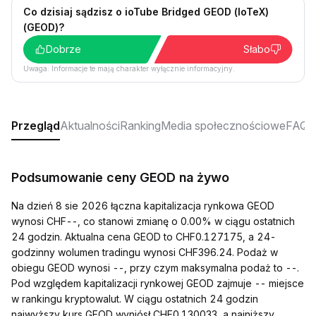
Co dzisiaj sądzisz o ioTube Bridged GEOD (IoTeX)
(GEOD)?
Dobrze
Słabo
Uwaga: Informacje te mają charakter wyłącznie informacyjny.
Przegląd
Aktualności
Ranking
Media społecznościowe
FAQ
Podsumowanie ceny GEOD na żywo
Na dzień 8 sie 2026 łączna kapitalizacja rynkowa GEOD
wynosi CHF--, co stanowi zmianę o 0.00% w ciągu ostatnich
24 godzin. Aktualna cena GEOD to CHF0.127175, a 24-
godzinny wolumen tradingu wynosi CHF396.24. Podaż w
obiegu GEOD wynosi --, przy czym maksymalna podaż to --.
Pod względem kapitalizacji rynkowej GEOD zajmuje -- miejsce
w rankingu kryptowalut. W ciągu ostatnich 24 godzin
najwyższy kurs GEOD wyniósł CHF0.130033, a najniższy