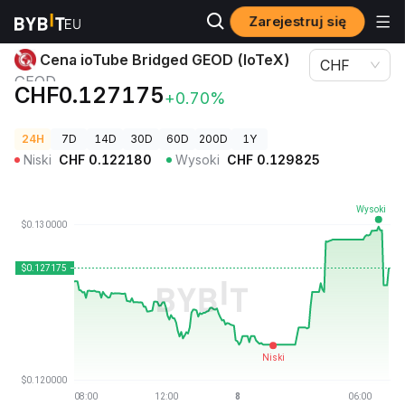
Zarejestruj się
Ceny kryptowalut
Cena ioTube Bridged GEOD (IoTeX) GEOD
Cena ioTube Bridged GEOD (IoTeX)
CHF
GEOD
CHF0.127175
+0.70%
24H
7D
14D
30D
60D
200D
1Y
Niski
CHF
0.122180
Wysoki
CHF
0.129825