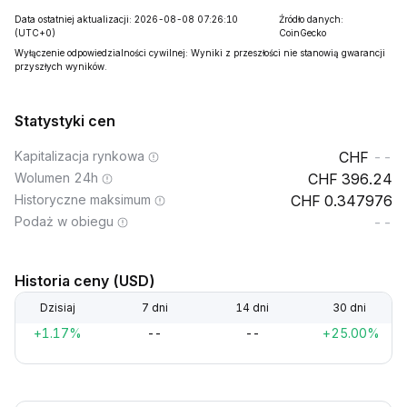
Data ostatniej aktualizacji: 2026-08-08 07:26:10
Źródło danych:
(UTC+0)
CoinGecko
Wyłączenie odpowiedzialności cywilnej: Wyniki z przeszłości nie stanowią gwarancji
przyszłych wyników.
Statystyki cen
Kapitalizacja rynkowa
--
Wolumen 24h
396.24
Historyczne maksimum
0.347976
Podaż w obiegu
--
Historia ceny (USD)
Dzisiaj
7 dni
14 dni
30 dni
+1.17%
--
--
+25.00%