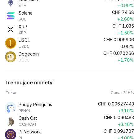
+0.90%
ETH
CHF
74.68
Solana
+2.60%
SOL
CHF
1.035
XRP
+1.50%
XRP
CHF
0.999906
USD1
0.00%
USD1
CHF
0.070266
Dogecoin
+1.70%
DOGE
Trendujące monety
Token
Cena i 24H%
CHF
0.00627443
Pudgy Penguins
+3.10%
PENGU
CHF
0.096483
Cash Cat
+3.40%
CASHCAT
CHF
0.091707
Pi Network
+4.00%
PI