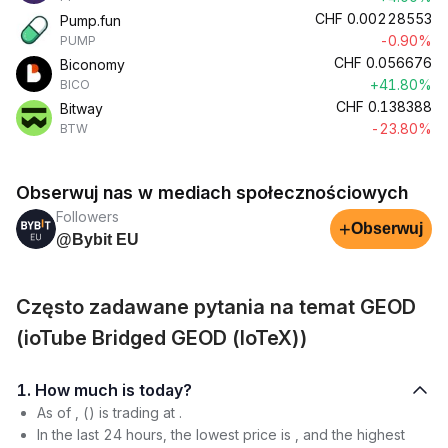
CHF
0.00228553
Pump.fun
-0.90%
PUMP
CHF
0.056676
Biconomy
+41.80%
BICO
CHF
0.138388
Bitway
-23.80%
BTW
Obserwuj nas w mediach społecznościowych
Followers
+
Obserwuj
@Bybit EU
Często zadawane pytania na temat GEOD
(ioTube Bridged GEOD (IoTeX))
1. How much is today?
As of , () is trading at .
In the last 24 hours, the lowest price is , and the highest