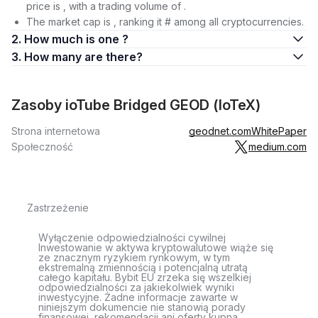
price is , with a trading volume of .
The market cap is , ranking it # among all cryptocurrencies.
2. How much is one ?
3. How many are there?
Zasoby ioTube Bridged GEOD (IoTeX)
Strona internetowa
geodnet.com
WhitePaper
Społeczność
medium.com
Zastrzeżenie
Wyłączenie odpowiedzialności cywilnej
Inwestowanie w aktywa kryptowalutowe wiąże się
ze znacznym ryzykiem rynkowym, w tym
ekstremalną zmiennością i potencjalną utratą
całego kapitału. Bybit EU zrzeka się wszelkiej
odpowiedzialności za jakiekolwiek wyniki
inwestycyjne. Żadne informacje zawarte w
niniejszym dokumencie nie stanowią porady
finansowej, rekomendacji ani oferty kupna,