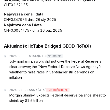
CHF0.122125.
Najwyższa cena i data
CHF0.347976 dnia 26 sty 2025
Najniższa cena i data
CHF0.00544757 dnia 10 paź 2025
Aktualności ioTube Bridged GEOD (IoTeX)
2026-08-08 01:39
(UTC)
Neutralnie
July nonfarm payrolls did not give the Federal Reserve a
clear answer; the “New Federal Reserve News Agency”:
whether to raise rates in September still depends on
inflation.
2026-08-08 00:25
(UTC)
Niedźwiedzio
Morgan Stanley: Expects Federal Reserve balance sheet to
shrink by $1.5 trillion