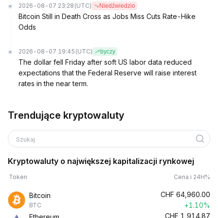
2026-08-07 23:28
(UTC)
Niedźwiedzio
Bitcoin Still in Death Cross as Jobs Miss Cuts Rate-Hike
Odds
2026-08-07 19:45
(UTC)
byczy
The dollar fell Friday after soft US labor data reduced
expectations that the Federal Reserve will raise interest
rates in the near term.
Trendujące kryptowaluty
Szukaj
Kryptowaluty o największej kapitalizacji rynkowej
Token
Cena i 24H%
CHF
64,960.00
Bitcoin
+1.10%
BTC
CHF
1,914.87
Ethereum