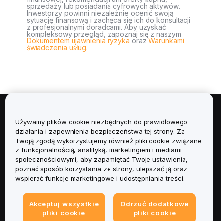
sprzedaży lub posiadania cyfrowych aktywów.
Inwestorzy powinni niezależnie ocenić swoją
sytuację finansową i zachęca się ich do konsultacji
z profesjonalnymi doradcami. Aby uzyskać
kompleksowy przegląd, zapoznaj się z naszym
Dokumentem ujawnienia ryzyka
oraz
Warunkami
świadczenia usług
.
Informacje
Używamy plików cookie niezbędnych do prawidłowego
działania i zapewnienia bezpieczeństwa tej strony. Za
Usługi
Twoją zgodą wykorzystujemy również pliki cookie związane
z funkcjonalnością, analityką, marketingiem i mediami
społecznościowymi, aby zapamiętać Twoje ustawienia,
Obsługa Klienta
poznać sposób korzystania ze strony, ulepszać ją oraz
wspierać funkcje marketingowe i udostępniania treści.
Produkty
Akceptuj wszystkie
Odrzuć dodatkowe
Informacje prawne
pliki cookie
pliki cookie