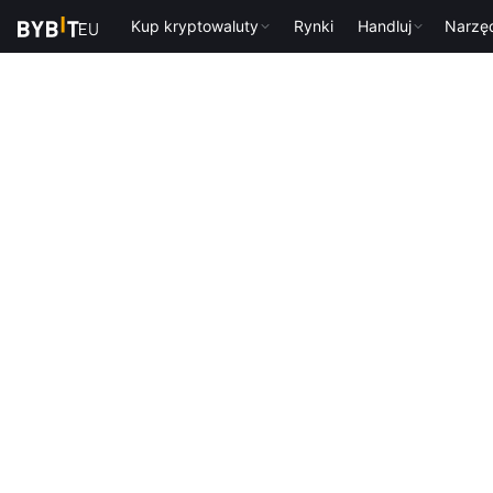
Kup kryptowaluty
Rynki
Handluj
Narzę