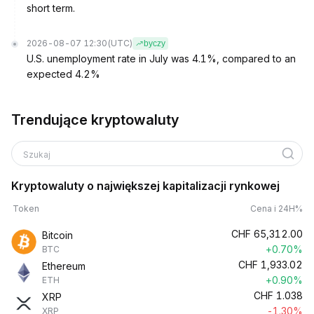
short term.
2026-08-07 12:30
(UTC)
byczy
U.S. unemployment rate in July was 4.1%, compared to an
expected 4.2%
Trendujące kryptowaluty
Szukaj
Kryptowaluty o największej kapitalizacji rynkowej
Token
Cena i 24H%
CHF
65,312.00
Bitcoin
+0.70%
BTC
CHF
1,933.02
Ethereum
+0.90%
ETH
CHF
1.038
XRP
-1.30%
XRP