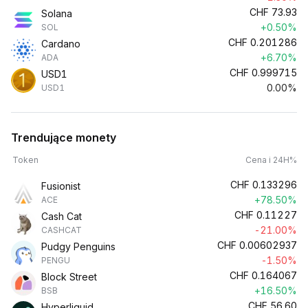
CHF
73.93
Solana
+0.50%
SOL
CHF
0.201286
Cardano
+6.70%
ADA
CHF
0.999715
USD1
0.00%
USD1
Trendujące monety
Token
Cena i 24H%
CHF
0.133296
Fusionist
+78.50%
ACE
CHF
0.11227
Cash Cat
-21.00%
CASHCAT
CHF
0.00602937
Pudgy Penguins
-1.50%
PENGU
CHF
0.164067
Block Street
+16.50%
BSB
CHF
56.60
Hyperliquid