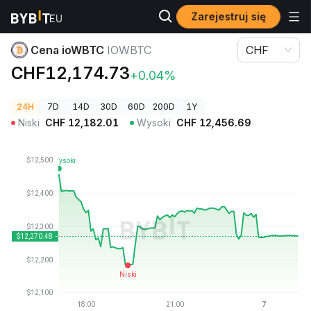
Zarejestruj się
Ceny kryptowalut
Cena ioWBTC IOWBTC
Cena ioWBTC
IOWBTC
CHF
CHF12,174.73
+0.04%
24H
7D
14D
30D
60D
200D
1Y
Niski
CHF
12,182.01
Wysoki
CHF
12,456.69