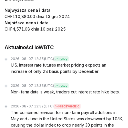
Najwyższa cena i data
CHF110,880.00 dnia 13 gru 2024
Najniższa cena i data
CHF4,571.08 dnia 10 paź 2025
Aktualności ioWBTC
2026-08-07 12:35
(UTC)
byczy
U.S. interest rate futures market pricing expects an
increase of only 28 basis points by December.
2026-08-07 12:33
(UTC)
byczy
Non-farm data is weak, traders cut interest rate hike bets.
2026-08-07 12:32
(UTC)
Niedźwiedzio
The combined revision for non-farm payroll additions in
May and June in the United States was downward by 103K,
causing the dollar index to drop nearly 30 points in the