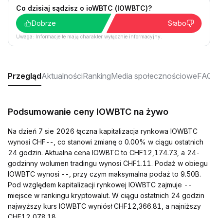
Co dzisiaj sądzisz o ioWBTC (IOWBTC)?
Dobrze
Słabo
Uwaga: Informacje te mają charakter wyłącznie informacyjny.
Przegląd
Aktualności
Ranking
Media społecznościowe
FAQ
Podsumowanie ceny IOWBTC na żywo
Na dzień 7 sie 2026 łączna kapitalizacja rynkowa IOWBTC
wynosi CHF--, co stanowi zmianę o 0.00% w ciągu ostatnich
24 godzin. Aktualna cena IOWBTC to CHF12,174.73, a 24-
godzinny wolumen tradingu wynosi CHF1.11. Podaż w obiegu
IOWBTC wynosi --, przy czym maksymalna podaż to 9.50B.
Pod względem kapitalizacji rynkowej IOWBTC zajmuje --
miejsce w rankingu kryptowalut. W ciągu ostatnich 24 godzin
najwyższy kurs IOWBTC wyniósł CHF12,366.81, a najniższy
CHF12,078.18.