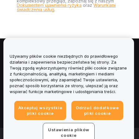
kompleksowy przegląd, zapoznaj się z naszym
Dokumentem ujawnienia ryzyka
oraz
Warunkami
świadczenia usług
.
Informacje
Używamy plików cookie niezbędnych do prawidłowego
działania i zapewnienia bezpieczeństwa tej strony. Za
Usługi
Twoją zgodą wykorzystujemy również pliki cookie związane
z funkcjonalnością, analityką, marketingiem i mediami
społecznościowymi, aby zapamiętać Twoje ustawienia,
Obsługa Klienta
poznać sposób korzystania ze strony, ulepszać ją oraz
wspierać funkcje marketingowe i udostępniania treści.
Produkty
Akceptuj wszystkie
Odrzuć dodatkowe
Informacje prawne
pliki cookie
pliki cookie
Ustawienia plików
© 2025-2026 Bybit.eu. Wszystkie prawa zastrzeżone.
cookie