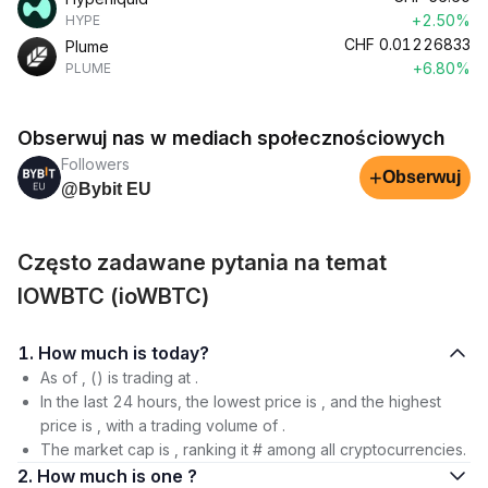
+2.50%
HYPE
CHF
0.01226833
Plume
+6.80%
PLUME
Obserwuj nas w mediach społecznościowych
Followers
+
Obserwuj
@Bybit EU
Często zadawane pytania na temat
IOWBTC (ioWBTC)
1. How much is today?
As of , () is trading at .
In the last 24 hours, the lowest price is , and the highest
price is , with a trading volume of .
The market cap is , ranking it # among all cryptocurrencies.
2. How much is one ?