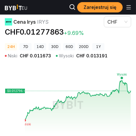
Zarejestruj się
Ceny kryptowalut
Cena Irys IRYS
Cena Irys
IRYS
CHF
CHF0.01277863
+9.69%
24H
7D
14D
30D
60D
200D
1Y
Niski
CHF
0.011673
Wysoki
CHF
0.013191