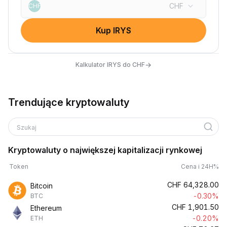
CHF
CHF
Kup IRYS
→
Kalkulator IRYS do CHF
Trendujące kryptowaluty
Szukaj
Kryptowaluty o największej kapitalizacji rynkowej
Token
Cena i 24H%
CHF
64,328.00
Bitcoin
-0.30%
BTC
CHF
1,901.50
Ethereum
-0.20%
ETH