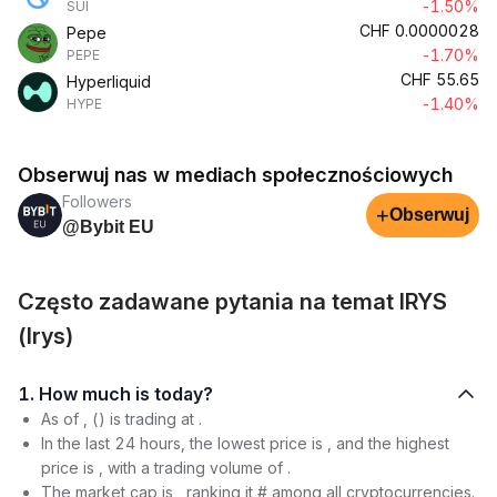
-1.50%
SUI
CHF
0.0000028
Pepe
-1.70%
PEPE
CHF
55.65
Hyperliquid
-1.40%
HYPE
Obserwuj nas w mediach społecznościowych
Followers
+
Obserwuj
@Bybit EU
Często zadawane pytania na temat IRYS
(Irys)
1. How much is today?
As of , () is trading at .
In the last 24 hours, the lowest price is , and the highest
price is , with a trading volume of .
The market cap is , ranking it # among all cryptocurrencies.