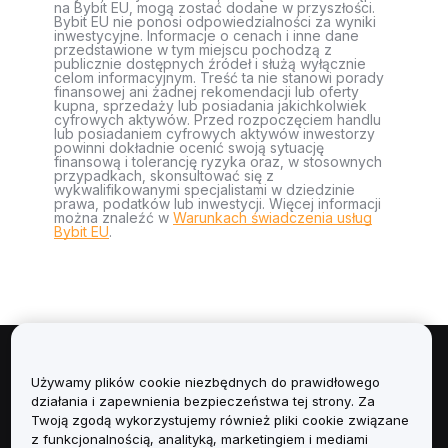
na Bybit EU, mogą zostać dodane w przyszłości.
Bybit EU nie ponosi odpowiedzialności za wyniki
inwestycyjne. Informacje o cenach i inne dane
przedstawione w tym miejscu pochodzą z
publicznie dostępnych źródeł i służą wyłącznie
celom informacyjnym. Treść ta nie stanowi porady
finansowej ani żadnej rekomendacji lub oferty
kupna, sprzedaży lub posiadania jakichkolwiek
cyfrowych aktywów. Przed rozpoczęciem handlu
lub posiadaniem cyfrowych aktywów inwestorzy
powinni dokładnie ocenić swoją sytuację
finansową i tolerancję ryzyka oraz, w stosownych
przypadkach, skonsultować się z
wykwalifikowanymi specjalistami w dziedzinie
prawa, podatków lub inwestycji. Więcej informacji
można znaleźć w
Warunkach świadczenia usług
Bybit EU
.
Informacje
Używamy plików cookie niezbędnych do prawidłowego
działania i zapewnienia bezpieczeństwa tej strony. Za
Usługi
Twoją zgodą wykorzystujemy również pliki cookie związane
z funkcjonalnością, analityką, marketingiem i mediami