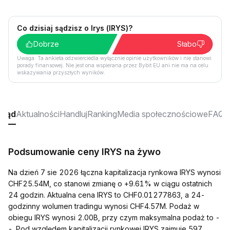
Co dzisiaj sądzisz o Irys (IRYS)?
Dobrze
Słabo
Uwaga: Ta ankieta odzwierciedla wyłącznie opinie użytkowników i nie stanowi
porady finansowej. Nie jest ona wspierana przez Bybit EU ani nie ma na celu
wskazywania przyszłych wyników.
gląd
Aktualności
Handluj
Ranking
Media społecznościowe
FAQ
Podsumowanie ceny IRYS na żywo
Na dzień 7 sie 2026 łączna kapitalizacja rynkowa IRYS wynosi
CHF25.54M, co stanowi zmianę o +9.61% w ciągu ostatnich
24 godzin. Aktualna cena IRYS to CHF0.01277863, a 24-
godzinny wolumen tradingu wynosi CHF4.57M. Podaż w
obiegu IRYS wynosi 2.00B, przy czym maksymalna podaż to -
-. Pod względem kapitalizacji rynkowej IRYS zajmuje 597