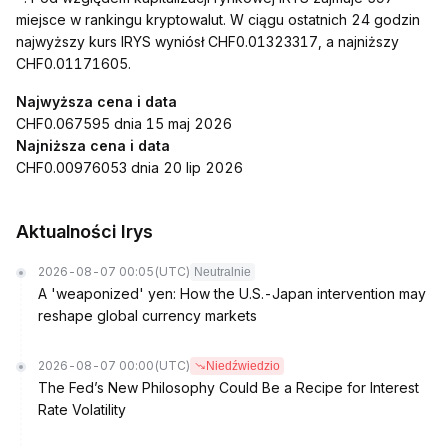
miejsce w rankingu kryptowalut. W ciągu ostatnich 24 godzin
najwyższy kurs IRYS wyniósł CHF0.01323317, a najniższy
CHF0.01171605.
Najwyższa cena i data
CHF0.067595 dnia 15 maj 2026
Najniższa cena i data
CHF0.00976053 dnia 20 lip 2026
Aktualności Irys
2026-08-07 00:05
(UTC)
Neutralnie
A 'weaponized' yen: How the U.S.-Japan intervention may
reshape global currency markets
2026-08-07 00:00
(UTC)
Niedźwiedzio
The Fed’s New Philosophy Could Be a Recipe for Interest
Rate Volatility