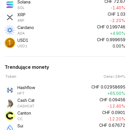
CHF
72.67
Solana
-1.40%
SOL
CHF
1.03
XRP
-2.20%
XRP
CHF
0.199746
Cardano
+4.90%
ADA
CHF
0.999659
USD1
0.00%
USD1
Trendujące monety
Token
Cena i 24H%
CHF
0.02958695
Hashflow
+65.00%
HFT
CHF
0.09456
Cash Cat
-12.40%
CASHCAT
CHF
0.0901
Canton
-12.20%
CC
CHF
0.67672
Sui