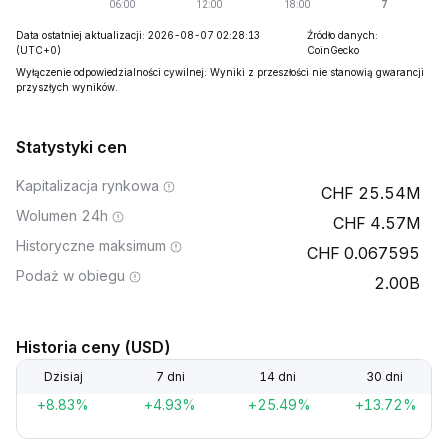
Data ostatniej aktualizacji: 2026-08-07 02:28:13
Źródło danych:
(UTC+0)
CoinGecko
Wyłączenie odpowiedzialności cywilnej: Wyniki z przeszłości nie stanowią gwarancji
przyszłych wyników.
Statystyki cen
Kapitalizacja rynkowa
25.54M
Wolumen 24h
4.57M
Historyczne maksimum
0.067595
Podaż w obiegu
2.00B
Historia ceny (USD)
Dzisiaj
7 dni
14 dni
30 dni
+8.83%
+4.93%
+25.49%
+13.72%