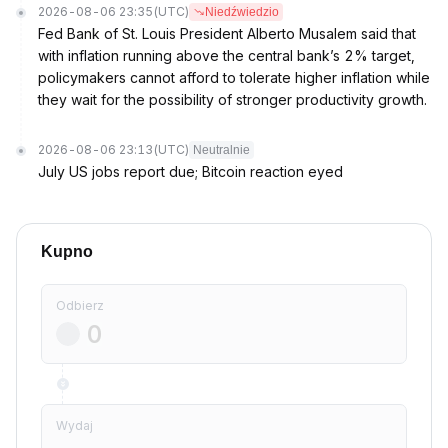
2026-08-06 23:35
(UTC)
Niedźwiedzio
Fed Bank of St. Louis President Alberto Musalem said that
with inflation running above the central bank’s 2% target,
policymakers cannot afford to tolerate higher inflation while
they wait for the possibility of stronger productivity growth.
2026-08-06 23:13
(UTC)
Neutralnie
July US jobs report due; Bitcoin reaction eyed
Kupno
Odbierz
Wydaj