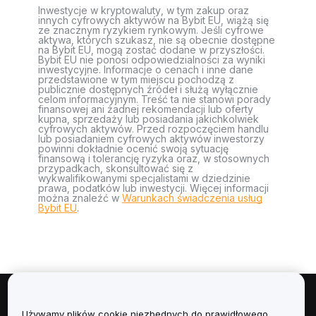
Inwestycje w kryptowaluty, w tym zakup oraz
innych cyfrowych aktywów na Bybit EU, wiążą się
ze znacznym ryzykiem rynkowym. Jeśli cyfrowe
aktywa, których szukasz, nie są obecnie dostępne
na Bybit EU, mogą zostać dodane w przyszłości.
Bybit EU nie ponosi odpowiedzialności za wyniki
inwestycyjne. Informacje o cenach i inne dane
przedstawione w tym miejscu pochodzą z
publicznie dostępnych źródeł i służą wyłącznie
celom informacyjnym. Treść ta nie stanowi porady
finansowej ani żadnej rekomendacji lub oferty
kupna, sprzedaży lub posiadania jakichkolwiek
cyfrowych aktywów. Przed rozpoczęciem handlu
lub posiadaniem cyfrowych aktywów inwestorzy
powinni dokładnie ocenić swoją sytuację
finansową i tolerancję ryzyka oraz, w stosownych
przypadkach, skonsultować się z
wykwalifikowanymi specjalistami w dziedzinie
prawa, podatków lub inwestycji. Więcej informacji
można znaleźć w
Warunkach świadczenia usług
Bybit EU
.
Informacje
Używamy plików cookie niezbędnych do prawidłowego