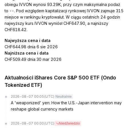
obiegu IVVON wynosi 93.29K, przy czym maksymalna podaż
to --. Pod względem kapitalizacji rynkowej IVVON zajmuje 315
miejsce w rankingu kryptowalut. W ciągu ostatnich 24 godzin
najwyższy kurs IVVON wyniósł CHF647.90, a najniższy
CHF618.42.
Najwyższa cena i data
CHF644.98 dnia 6 sie 2026
Najniższa cena i data
CHF509.49 dnia 30 mar 2026
Aktualności iShares Core S&P 500 ETF (Ondo
Tokenized ETF)
2026-08-07 00:05
(UTC)
Neutralnie
A 'weaponized' yen: How the U.S.-Japan intervention may
reshape global currency markets
2026-08-07 00:00
(UTC)
Niedźwiedzio