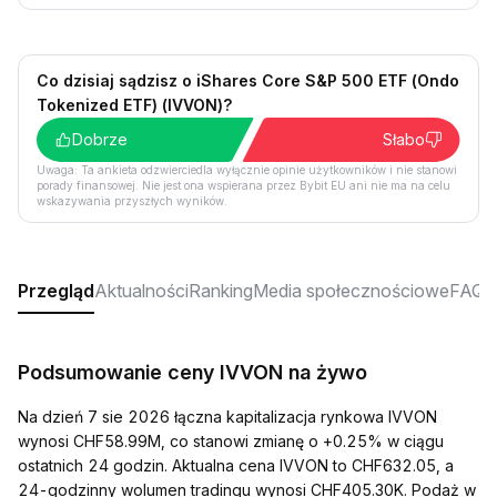
Co dzisiaj sądzisz o iShares Core S&P 500 ETF (Ondo
Tokenized ETF) (IVVON)?
Dobrze
Słabo
Uwaga: Ta ankieta odzwierciedla wyłącznie opinie użytkowników i nie stanowi
porady finansowej. Nie jest ona wspierana przez Bybit EU ani nie ma na celu
wskazywania przyszłych wyników.
Przegląd
Aktualności
Ranking
Media społecznościowe
FAQ
Podsumowanie ceny IVVON na żywo
Na dzień 7 sie 2026 łączna kapitalizacja rynkowa IVVON
wynosi CHF58.99M, co stanowi zmianę o +0.25% w ciągu
ostatnich 24 godzin. Aktualna cena IVVON to CHF632.05, a
24-godzinny wolumen tradingu wynosi CHF405.30K. Podaż w