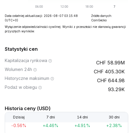
Data ostatniej aktualizacji: 2026-08-07 03:15:48
Źródło danych:
(UTC+0)
CoinGecko
Wyłączenie odpowiedzialności cywilnej: Wyniki z przeszłości nie stanowią gwarancji
przyszłych wyników.
Statystyki cen
Kapitalizacja rynkowa
58.99M
Wolumen 24h
405.30K
Historyczne maksimum
644.98
Podaż w obiegu
93.29K
Historia ceny (USD)
Dzisiaj
7 dni
14 dni
30 dni
-0.56%
+4.46%
+4.91%
+2.38%