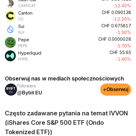
-12.40%
CASHCAT
CHF
0.090138
Canton
-12.20%
CC
CHF
0.675817
Sui
-1.50%
SUI
CHF
0.0000028
Pepe
-1.70%
PEPE
CHF
55.65
Hyperliquid
-1.40%
HYPE
Obserwuj nas w mediach społecznościowych
Followers
+
Obserwuj
@Bybit EU
Często zadawane pytania na temat IVVON
(iShares Core S&P 500 ETF (Ondo
Tokenized ETF))