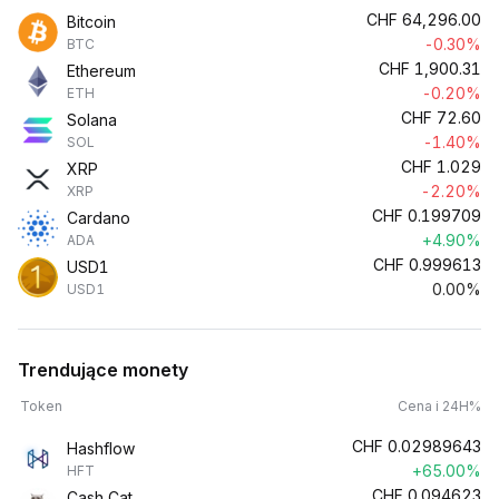
CHF
64,296.00
Bitcoin
-0.30%
BTC
CHF
1,900.31
Ethereum
-0.20%
ETH
CHF
72.60
Solana
-1.40%
SOL
CHF
1.029
XRP
-2.20%
XRP
CHF
0.199709
Cardano
+4.90%
ADA
CHF
0.999613
USD1
0.00%
USD1
Trendujące monety
Token
Cena i 24H%
CHF
0.02989643
Hashflow
+65.00%
HFT
CHF
0.094623
Cash Cat