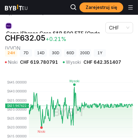
Zarejestruj się
Ceny
Cena iShares Core S&P 500 ETF (Ondo Tokenized
kryptowalut
ETF) IVVON
CHF
Cena iShares Core S&P 500 ETF (Ondo
CHF632.05
+0.21%
Tokenized ETF)
IVVON
24H
7D
14D
30D
60D
200D
1Y
Niski
CHF
619.780791
Wysoki
CHF
642.351407