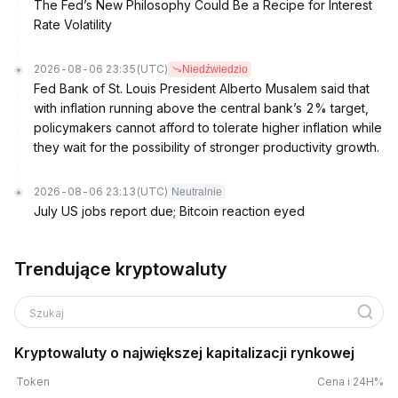
The Fed’s New Philosophy Could Be a Recipe for Interest
Rate Volatility
2026-08-06 23:35
(UTC)
Niedźwiedzio
Fed Bank of St. Louis President Alberto Musalem said that
with inflation running above the central bank’s 2% target,
policymakers cannot afford to tolerate higher inflation while
they wait for the possibility of stronger productivity growth.
2026-08-06 23:13
(UTC)
Neutralnie
July US jobs report due; Bitcoin reaction eyed
Trendujące kryptowaluty
Szukaj
Kryptowaluty o największej kapitalizacji rynkowej
Token
Cena i 24H%