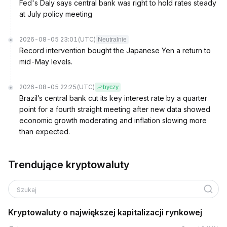
Fed's Daly says central bank was right to hold rates steady
at July policy meeting
2026-08-05 23:01
(UTC)
Neutralnie
Record intervention bought the Japanese Yen a return to
mid-May levels.
2026-08-05 22:25
(UTC)
byczy
Brazil’s central bank cut its key interest rate by a quarter
point for a fourth straight meeting after new data showed
economic growth moderating and inflation slowing more
than expected.
Trendujące kryptowaluty
Szukaj
Kryptowaluty o największej kapitalizacji rynkowej