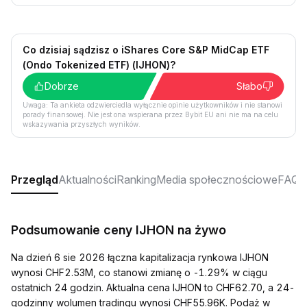
Co dzisiaj sądzisz o iShares Core S&P MidCap ETF
(Ondo Tokenized ETF) (IJHON)?
Dobrze
Słabo
Uwaga: Ta ankieta odzwierciedla wyłącznie opinie użytkowników i nie stanowi
porady finansowej. Nie jest ona wspierana przez Bybit EU ani nie ma na celu
wskazywania przyszłych wyników.
Przegląd
Aktualności
Ranking
Media społecznościowe
FAQ
Podsumowanie ceny IJHON na żywo
Na dzień 6 sie 2026 łączna kapitalizacja rynkowa IJHON
wynosi CHF2.53M, co stanowi zmianę o -1.29% w ciągu
ostatnich 24 godzin. Aktualna cena IJHON to CHF62.70, a 24-
godzinny wolumen tradingu wynosi CHF55.96K. Podaż w