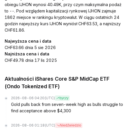
obiegu IJHON wynosi 40.49K, przy czym maksymalna podaż
to --. Pod względem kapitalizacji rynkowej IJHON zajmuje
1862 miejsce w rankingu kryptowalut. W ciągu ostatnich 24
godzin najwyższy kurs IJHON wyniósł CHF63.53, a najniższy
CHF61.86.
Najwyższa cena i data
CHF63.66 dnia 5 sie 2026
Najniższa cena i data
CHF49.78 dnia 17 lis 2025
Aktualności iShares Core S&P MidCap ETF
(Ondo Tokenized ETF)
2026-08-06 04:20
(UTC)
byczy
Gold pulls back from seven-week high as bulls struggle to
find acceptance above $4,300
2026-08-06 01:18
(UTC)
Niedźwiedzio