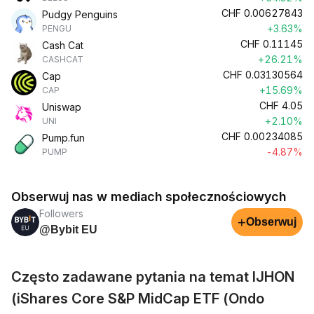
CHF
0.00627843
Pudgy Penguins
+3.63%
PENGU
CHF
0.11145
Cash Cat
+26.21%
CASHCAT
CHF
0.03130564
Cap
+15.69%
CAP
CHF
4.05
Uniswap
+2.10%
UNI
CHF
0.00234085
Pump.fun
-4.87%
PUMP
Obserwuj nas w mediach społecznościowych
Followers
+
Obserwuj
@Bybit EU
Często zadawane pytania na temat IJHON
(iShares Core S&P MidCap ETF (Ondo