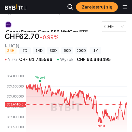
Zarejestruj się
Ceny
Cena iShares Core S&P MidCap ETF (Ondo
kryptowalut
Tokenized ETF) IJHON
CHF
Cena iShares Core S&P MidCap ETF
CHF62.70
-0.99%
(Ondo Tokenized ETF)
IJHON
24H
7D
14D
30D
60D
200D
1Y
Niski
CHF
61.745596
Wysoki
CHF
63.646495