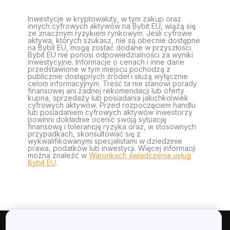
Inwestycje w kryptowaluty, w tym zakup oraz
innych cyfrowych aktywów na Bybit EU, wiążą się
ze znacznym ryzykiem rynkowym. Jeśli cyfrowe
aktywa, których szukasz, nie są obecnie dostępne
na Bybit EU, mogą zostać dodane w przyszłości.
Bybit EU nie ponosi odpowiedzialności za wyniki
inwestycyjne. Informacje o cenach i inne dane
przedstawione w tym miejscu pochodzą z
publicznie dostępnych źródeł i służą wyłącznie
celom informacyjnym. Treść ta nie stanowi porady
finansowej ani żadnej rekomendacji lub oferty
kupna, sprzedaży lub posiadania jakichkolwiek
cyfrowych aktywów. Przed rozpoczęciem handlu
lub posiadaniem cyfrowych aktywów inwestorzy
powinni dokładnie ocenić swoją sytuację
finansową i tolerancję ryzyka oraz, w stosownych
przypadkach, skonsultować się z
wykwalifikowanymi specjalistami w dziedzinie
prawa, podatków lub inwestycji. Więcej informacji
można znaleźć w
Warunkach świadczenia usług
Bybit EU
.