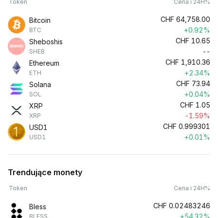
Token
Cena i 24H%
CHF
64,758.00
Bitcoin
+0.92%
BTC
CHF
10.65
Sheboshis
--
SHEB
CHF
1,910.36
Ethereum
+2.34%
ETH
CHF
73.94
Solana
+0.04%
SOL
CHF
1.05
XRP
-1.59%
XRP
CHF
0.999301
USD1
+0.01%
USD1
Trendujące monety
Token
Cena i 24H%
CHF
0.02483246
Bless
+54.32%
BLESS