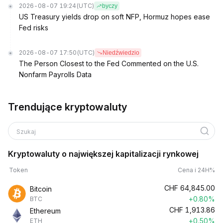
2026-08-07 19:24
(UTC)
byczy
US Treasury yields drop on soft NFP, Hormuz hopes ease
Fed risks
2026-08-07 17:50
(UTC)
Niedźwiedzio
The Person Closest to the Fed Commented on the U.S.
Nonfarm Payrolls Data
Trendujące kryptowaluty
Szukaj
Kryptowaluty o największej kapitalizacji rynkowej
Token
Cena i 24H%
CHF
64,845.00
Bitcoin
+0.80%
BTC
CHF
1,913.86
Ethereum
+0.50%
ETH