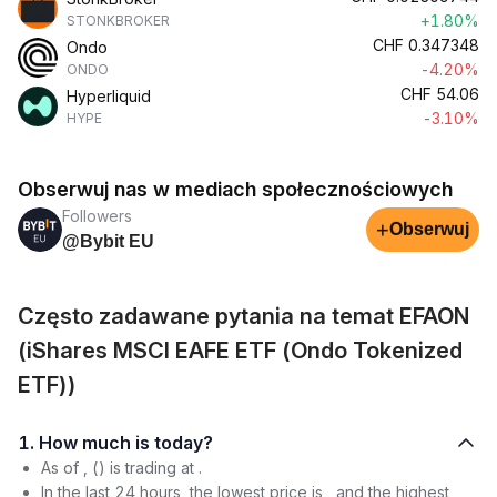
+1.80%
STONKBROKER
CHF
0.347348
Ondo
-4.20%
ONDO
CHF
54.06
Hyperliquid
-3.10%
HYPE
Obserwuj nas w mediach społecznościowych
Followers
+
Obserwuj
@Bybit EU
Często zadawane pytania na temat EFAON
(iShares MSCI EAFE ETF (Ondo Tokenized
ETF))
1. How much is today?
As of , () is trading at .
In the last 24 hours, the lowest price is , and the highest