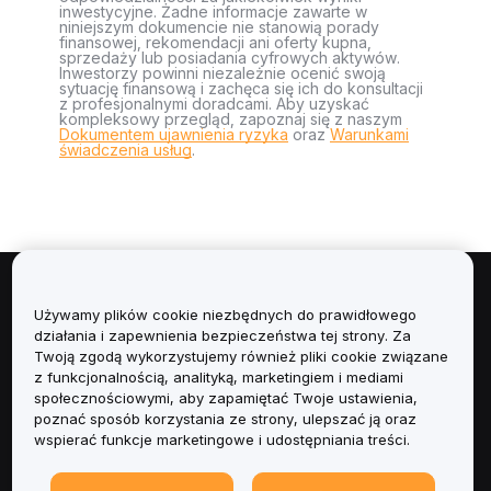
inwestycyjne. Żadne informacje zawarte w
niniejszym dokumencie nie stanowią porady
finansowej, rekomendacji ani oferty kupna,
sprzedaży lub posiadania cyfrowych aktywów.
Inwestorzy powinni niezależnie ocenić swoją
sytuację finansową i zachęca się ich do konsultacji
z profesjonalnymi doradcami. Aby uzyskać
kompleksowy przegląd, zapoznaj się z naszym
Dokumentem ujawnienia ryzyka
oraz
Warunkami
świadczenia usług
.
Informacje
Używamy plików cookie niezbędnych do prawidłowego
działania i zapewnienia bezpieczeństwa tej strony. Za
Usługi
Twoją zgodą wykorzystujemy również pliki cookie związane
z funkcjonalnością, analityką, marketingiem i mediami
społecznościowymi, aby zapamiętać Twoje ustawienia,
Obsługa Klienta
poznać sposób korzystania ze strony, ulepszać ją oraz
wspierać funkcje marketingowe i udostępniania treści.
Produkty