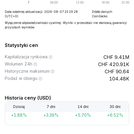
Data ostatniej aktualizacji: 2026-08-07 23:29:28
Źródło danych:
(UTC+0)
CoinGecko
Wyłączenie odpowiedzialności cywilnej: Wyniki z przeszłości nie stanowią gwarancji
przyszłych wyników.
Statystyki cen
Kapitalizacja rynkowa
9.41M
Wolumen 24h
420.91K
Historyczne maksimum
90.64
Podaż w obiegu
104.48K
Historia ceny (USD)
Dzisiaj
7 dni
14 dni
30 dni
+1.88%
+3.39%
+5.70%
+6.52%