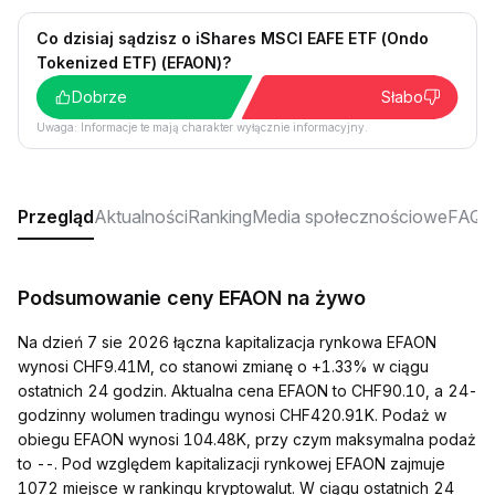
Co dzisiaj sądzisz o iShares MSCI EAFE ETF (Ondo
Tokenized ETF) (EFAON)?
Dobrze
Słabo
Uwaga: Informacje te mają charakter wyłącznie informacyjny.
Przegląd
Aktualności
Ranking
Media społecznościowe
FAQ
Podsumowanie ceny EFAON na żywo
Na dzień 7 sie 2026 łączna kapitalizacja rynkowa EFAON
wynosi CHF9.41M, co stanowi zmianę o +1.33% w ciągu
ostatnich 24 godzin. Aktualna cena EFAON to CHF90.10, a 24-
godzinny wolumen tradingu wynosi CHF420.91K. Podaż w
obiegu EFAON wynosi 104.48K, przy czym maksymalna podaż
to --. Pod względem kapitalizacji rynkowej EFAON zajmuje
1072 miejsce w rankingu kryptowalut. W ciągu ostatnich 24