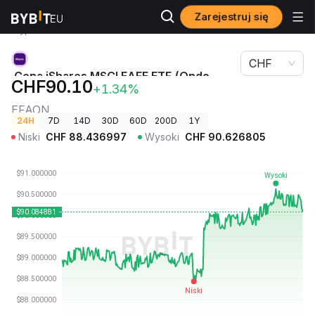
Zarejestruj się
Ceny
Cena iShares MSCI EAFE ETF (Ondo Tokenized ETF)
kryptowalut
EFAON
CHF
Cena iShares MSCI EAFE ETF (Ondo
CHF90.10
+1.34%
Tokenized ETF)
EFAON
24H
7D
14D
30D
60D
200D
1Y
Niski
CHF
88.436997
Wysoki
CHF
90.626805