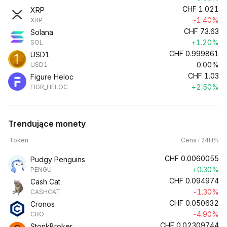
CHF
1.021
XRP
-1.40%
XRP
CHF
73.63
Solana
+1.20%
SOL
CHF
0.999861
USD1
0.00%
USD1
CHF
1.03
Figure Heloc
+2.50%
FIGR_HELOC
Trendujące monety
Token
Cena i 24H%
CHF
0.0060055
Pudgy Penguins
+0.30%
PENGU
CHF
0.094974
Cash Cat
-1.30%
CASHCAT
CHF
0.050632
Cronos
-4.90%
CRO
CHF
0.02309744
StonkBroker