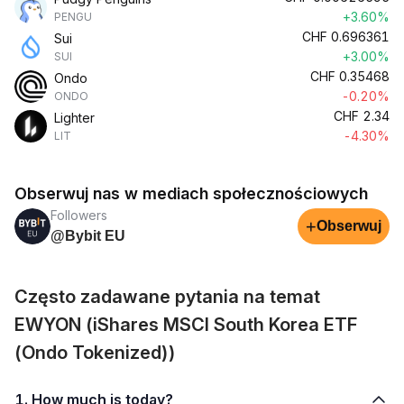
+3.60%
PENGU
CHF
0.696361
Sui
+3.00%
SUI
CHF
0.35468
Ondo
-0.20%
ONDO
CHF
2.34
Lighter
-4.30%
LIT
Obserwuj nas w mediach społecznościowych
Followers
+
Obserwuj
@Bybit EU
Często zadawane pytania na temat
EWYON (iShares MSCI South Korea ETF
(Ondo Tokenized))
1. How much is today?