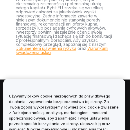
ekstremalną zmiennością i potencjalną utratą
całego kapitału. Bybit EU zrzeka się wszelkiej
odpowiedzialności za jakiekolwiek wyniki
inwestycyjne. Żadne informacje zawarte w
niniejszym dokumencie nie stanowią porady
finansowej, rekomendacji ani oferty kupna,
sprzedaży lub posiadania cyfrowych aktywów.
Inwestorzy powinni niezależnie ocenić swoją
sytuację finansową i zachęca się ich do konsultacji
z profesjonalnymi doradcami. Aby uzyskać
kompleksowy przegląd, zapoznaj się z naszym
Dokumentem ujawnienia ryzyka
oraz
Warunkami
świadczenia usług
.
Informacje
Używamy plików cookie niezbędnych do prawidłowego
działania i zapewnienia bezpieczeństwa tej strony. Za
Usługi
Twoją zgodą wykorzystujemy również pliki cookie związane
z funkcjonalnością, analityką, marketingiem i mediami
społecznościowymi, aby zapamiętać Twoje ustawienia,
Obsługa Klienta
poznać sposób korzystania ze strony, ulepszać ją oraz
wspierać funkcje marketingowe i udostępniania treści.