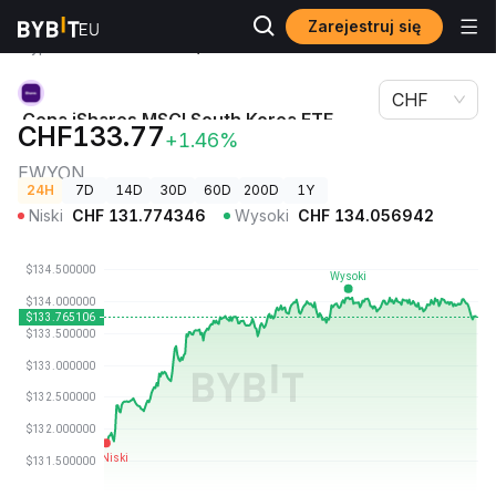
Zarejestruj się
Ceny
Cena iShares MSCI South Korea ETF (Ondo
kryptowalut
Tokenized) EWYON
CHF
Cena iShares MSCI South Korea ETF
CHF133.77
+1.46%
(Ondo Tokenized)
EWYON
24H
7D
14D
30D
60D
200D
1Y
Niski
CHF
131.774346
Wysoki
CHF
134.056942