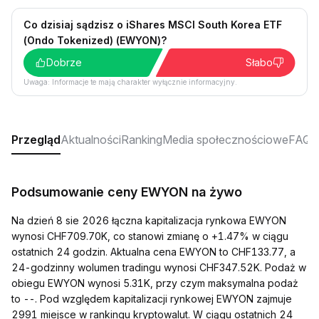
Co dzisiaj sądzisz o iShares MSCI South Korea ETF
(Ondo Tokenized) (EWYON)?
Dobrze
Słabo
Uwaga: Informacje te mają charakter wyłącznie informacyjny.
Przegląd
Aktualności
Ranking
Media społecznościowe
FAQ
Podsumowanie ceny EWYON na żywo
Na dzień 8 sie 2026 łączna kapitalizacja rynkowa EWYON
wynosi CHF709.70K, co stanowi zmianę o +1.47% w ciągu
ostatnich 24 godzin. Aktualna cena EWYON to CHF133.77, a
24-godzinny wolumen tradingu wynosi CHF347.52K. Podaż w
obiegu EWYON wynosi 5.31K, przy czym maksymalna podaż
to --. Pod względem kapitalizacji rynkowej EWYON zajmuje
2991 miejsce w rankingu kryptowalut. W ciągu ostatnich 24