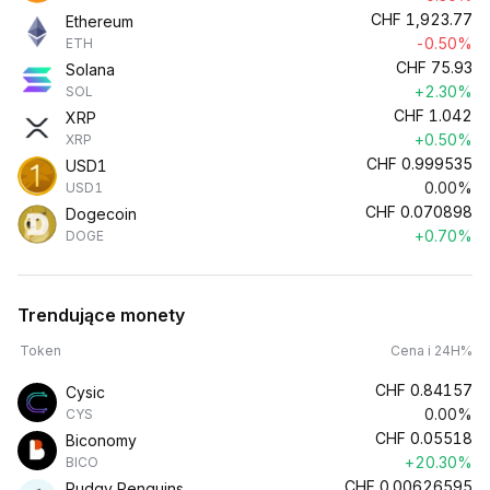
CHF
1,923.77
Ethereum
-0.50%
ETH
CHF
75.93
Solana
+2.30%
SOL
CHF
1.042
XRP
+0.50%
XRP
CHF
0.999535
USD1
0.00%
USD1
CHF
0.070898
Dogecoin
+0.70%
DOGE
Trendujące monety
Token
Cena i 24H%
CHF
0.84157
Cysic
0.00%
CYS
CHF
0.05518
Biconomy
+20.30%
BICO
CHF
0.00626595
Pudgy Penguins