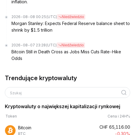
inflation.
2026-08-08 00:25
(UTC)
Niedźwiedzio
Morgan Stanley: Expects Federal Reserve balance sheet to
shrink by $1.5 trillion
2026-08-07 23:28
(UTC)
Niedźwiedzio
Bitcoin Still in Death Cross as Jobs Miss Cuts Rate-Hike
Odds
Trendujące kryptowaluty
Szukaj
Kryptowaluty o największej kapitalizacji rynkowej
Token
Cena i 24H%
CHF
65,116.00
Bitcoin
-0.30%
BTC