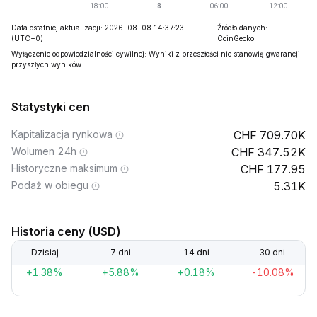
Data ostatniej aktualizacji: 2026-08-08 14:37:23
Źródło danych:
(UTC+0)
CoinGecko
Wyłączenie odpowiedzialności cywilnej: Wyniki z przeszłości nie stanowią gwarancji
przyszłych wyników.
Statystyki cen
Kapitalizacja rynkowa
709.70K
Wolumen 24h
347.52K
Historyczne maksimum
177.95
Podaż w obiegu
5.31K
Historia ceny (USD)
Dzisiaj
7 dni
14 dni
30 dni
+1.38%
+5.88%
+0.18%
-10.08%