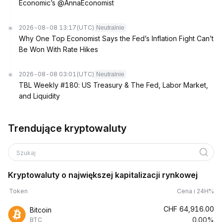
Economic’s @AnnaEconomist
2026-08-08 13:17
(UTC)
Neutralnie
Why One Top Economist Says the Fed’s Inflation Fight Can’t
Be Won With Rate Hikes
2026-08-08 03:01
(UTC)
Neutralnie
TBL Weekly #180: US Treasury & The Fed, Labor Market,
and Liquidity
Trendujące kryptowaluty
Szukaj
Kryptowaluty o największej kapitalizacji rynkowej
Token
Cena i 24H%
CHF
64,916.00
Bitcoin
0.00%
BTC