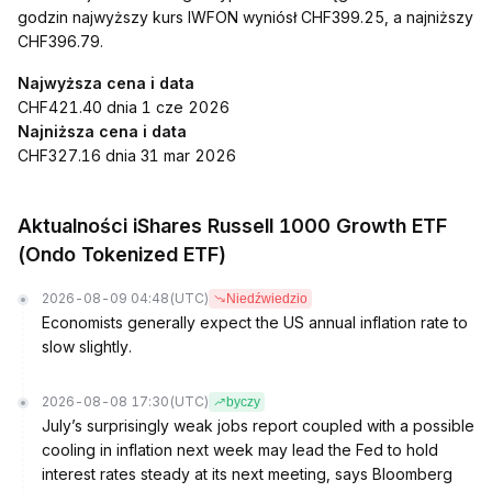
godzin najwyższy kurs IWFON wyniósł CHF399.25, a najniższy
CHF396.79.
Najwyższa cena i data
CHF421.40 dnia 1 cze 2026
Najniższa cena i data
CHF327.16 dnia 31 mar 2026
Aktualności iShares Russell 1000 Growth ETF
(Ondo Tokenized ETF)
2026-08-09 04:48
(UTC)
Niedźwiedzio
Economists generally expect the US annual inflation rate to
slow slightly.
2026-08-08 17:30
(UTC)
byczy
July’s surprisingly weak jobs report coupled with a possible
cooling in inflation next week may lead the Fed to hold
interest rates steady at its next meeting, says Bloomberg