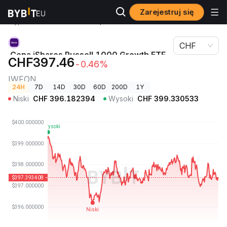
Zarejestruj się
Ceny
Cena iShares Russell 1000 Growth ETF (Ondo
kryptowalut
Tokenized ETF) IWFON
CHF
Cena iShares Russell 1000 Growth ETF
CHF397.46
-0.46%
(Ondo Tokenized ETF)
IWFON
24H
7D
14D
30D
60D
200D
1Y
Niski
CHF
396.182394
Wysoki
CHF
399.330533