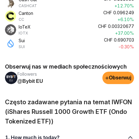
+12.70%
CASHCAT
CHF
0.096249
Canton
+6.10%
CC
CHF
0.00320677
IoTeX
+37.00%
IOTX
CHF
0.690703
Sui
-0.30%
SUI
Obserwuj nas w mediach społecznościowych
Followers
+
Obserwuj
@Bybit EU
Często zadawane pytania na temat IWFON
(iShares Russell 1000 Growth ETF (Ondo
Tokenized ETF))
1. How much is today?