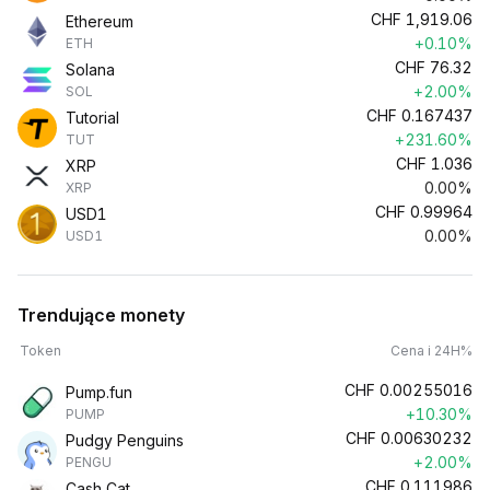
CHF
1,919.06
Ethereum
+0.10%
ETH
CHF
76.32
Solana
+2.00%
SOL
CHF
0.167437
Tutorial
+231.60%
TUT
CHF
1.036
XRP
0.00%
XRP
CHF
0.99964
USD1
0.00%
USD1
Trendujące monety
Token
Cena i 24H%
CHF
0.00255016
Pump.fun
+10.30%
PUMP
CHF
0.00630232
Pudgy Penguins
+2.00%
PENGU
CHF
0.111986
Cash Cat