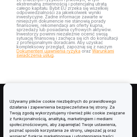
ekstremalną zmiennością i potencjalną utratą
całego kapitału. Bybit EU zrzeka się wszelkiej
odpowiedzialności za jakiekolwiek wyniki
inwestycyjne. Żadne informacje zawarte w
niniejszym dokumencie nie stanowią porady
finansowej, rekomendacji ani oferty kupna,
sprzedaży lub posiadania cyfrowych aktywów.
Inwestorzy powinni niezależnie ocenić swoją
sytuację finansową i zachęca się ich do konsultacji
z profesjonalnymi doradcami. Aby uzyskać
kompleksowy przegląd, zapoznaj się z naszym
Dokumentem ujawnienia ryzyka
oraz
Warunkami
świadczenia usług
.
Informacje
Używamy plików cookie niezbędnych do prawidłowego
działania i zapewnienia bezpieczeństwa tej strony. Za
Usługi
Twoją zgodą wykorzystujemy również pliki cookie związane
z funkcjonalnością, analityką, marketingiem i mediami
społecznościowymi, aby zapamiętać Twoje ustawienia,
Obsługa Klienta
poznać sposób korzystania ze strony, ulepszać ją oraz
wspierać funkcje marketingowe i udostępniania treści.