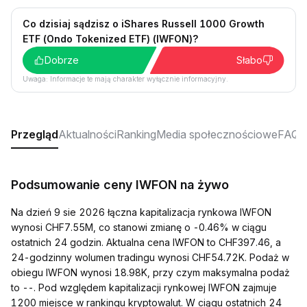
Co dzisiaj sądzisz o iShares Russell 1000 Growth
ETF (Ondo Tokenized ETF) (IWFON)?
Dobrze
Słabo
Uwaga: Informacje te mają charakter wyłącznie informacyjny.
Przegląd
Aktualności
Ranking
Media społecznościowe
FAQ
Podsumowanie ceny IWFON na żywo
Na dzień 9 sie 2026 łączna kapitalizacja rynkowa IWFON
wynosi CHF7.55M, co stanowi zmianę o -0.46% w ciągu
ostatnich 24 godzin. Aktualna cena IWFON to CHF397.46, a
24-godzinny wolumen tradingu wynosi CHF54.72K. Podaż w
obiegu IWFON wynosi 18.98K, przy czym maksymalna podaż
to --. Pod względem kapitalizacji rynkowej IWFON zajmuje
1200 miejsce w rankingu kryptowalut. W ciągu ostatnich 24