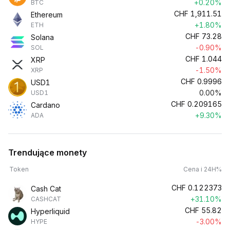
+0.20%
BTC
CHF
1,911.51
Ethereum
+1.80%
ETH
CHF
73.28
Solana
-0.90%
SOL
CHF
1.044
XRP
-1.50%
XRP
CHF
0.9996
USD1
0.00%
USD1
CHF
0.209165
Cardano
+9.30%
ADA
Trendujące monety
Token
Cena i 24H%
CHF
0.122373
Cash Cat
+31.10%
CASHCAT
CHF
55.82
Hyperliquid
-3.00%
HYPE