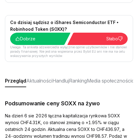
Co dzisiaj sądzisz o iShares Semiconductor ETF •
Robinhood Token (SOXX)?
Dobrze
Słabo
Uwaga: Ta ankieta odzwierciedla wyłącznie opinie użytkowników i nie stanowi
porady finansowej. Nie jest ona wspierana przez Bybit EU ani nie ma na celu
wskazywania przyszłych wyników.
Przegląd
Aktualności
Handluj
Ranking
Media społecznościo
Podsumowanie ceny SOXX na żywo
Na dzień 6 sie 2026 łączna kapitalizacja rynkowa SOXX
wynosi CHF4.31K, co stanowi zmianę o +1.95% w ciągu
ostatnich 24 godzin. Aktualna cena SOXX to CHF436.97, a
24-godzinny wolumen tradingu wynosi CHF98.57. Podaż w