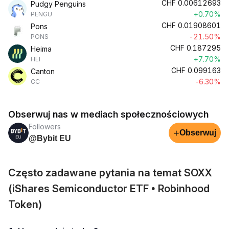
CHF
0.00612693
Pudgy Penguins
+0.70%
PENGU
CHF
0.01908601
Pons
-21.50%
PONS
CHF
0.187295
Heima
+7.70%
HEI
CHF
0.099163
Canton
-6.30%
CC
Obserwuj nas w mediach społecznościowych
Followers
+
Obserwuj
@Bybit EU
Często zadawane pytania na temat SOXX
(iShares Semiconductor ETF • Robinhood
Token)