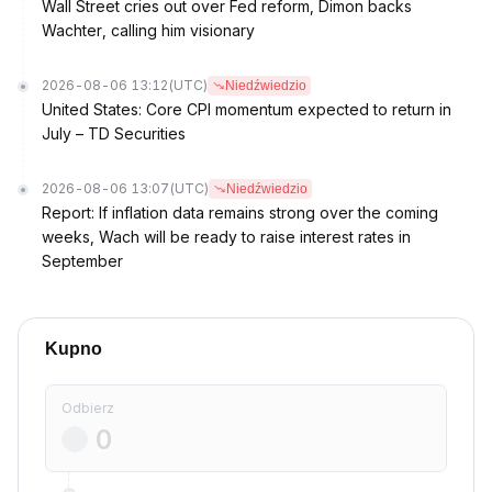
Wall Street cries out over Fed reform, Dimon backs
Wachter, calling him visionary
2026-08-06 13:12
(UTC)
Niedźwiedzio
United States: Core CPI momentum expected to return in
July – TD Securities
2026-08-06 13:07
(UTC)
Niedźwiedzio
Report: If inflation data remains strong over the coming
weeks, Wach will be ready to raise interest rates in
September
Kupno
Odbierz