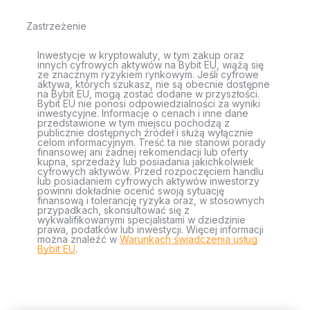
Zastrzeżenie
Inwestycje w kryptowaluty, w tym zakup oraz
innych cyfrowych aktywów na Bybit EU, wiążą się
ze znacznym ryzykiem rynkowym. Jeśli cyfrowe
aktywa, których szukasz, nie są obecnie dostępne
na Bybit EU, mogą zostać dodane w przyszłości.
Bybit EU nie ponosi odpowiedzialności za wyniki
inwestycyjne. Informacje o cenach i inne dane
przedstawione w tym miejscu pochodzą z
publicznie dostępnych źródeł i służą wyłącznie
celom informacyjnym. Treść ta nie stanowi porady
finansowej ani żadnej rekomendacji lub oferty
kupna, sprzedaży lub posiadania jakichkolwiek
cyfrowych aktywów. Przed rozpoczęciem handlu
lub posiadaniem cyfrowych aktywów inwestorzy
powinni dokładnie ocenić swoją sytuację
finansową i tolerancję ryzyka oraz, w stosownych
przypadkach, skonsultować się z
wykwalifikowanymi specjalistami w dziedzinie
prawa, podatków lub inwestycji. Więcej informacji
można znaleźć w
Warunkach świadczenia usług
Bybit EU
.