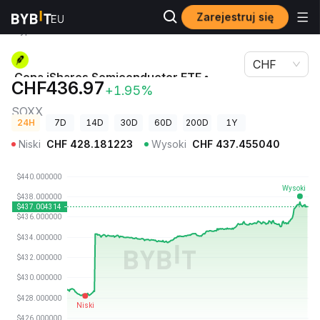
Zarejestruj się
Ceny
Cena iShares Semiconductor ETF • Robinhood
kryptowalut
Token SOXX
CHF
Cena iShares Semiconductor ETF •
CHF436.97
+1.95%
Robinhood Token
SOXX
24H
7D
14D
30D
60D
200D
1Y
Niski
CHF
428.181223
Wysoki
CHF
437.455040