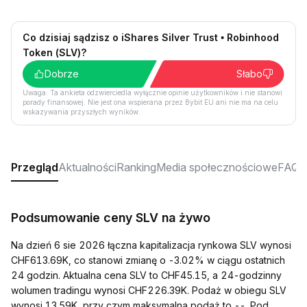
Co dzisiaj sądzisz o iShares Silver Trust • Robinhood
Token (SLV)?
Dobrze
Słabo
Uwaga: Ta ankieta odzwierciedla wyłącznie opinie użytkowników i nie stanowi
porady finansowej. Nie jest ona wspierana przez Bybit EU ani nie ma na celu
wskazywania przyszłych wyników.
Przegląd
Aktualności
Ranking
Media społecznościowe
FAQ
Podsumowanie ceny SLV na żywo
Na dzień 6 sie 2026 łączna kapitalizacja rynkowa SLV wynosi
CHF613.69K, co stanowi zmianę o -3.02% w ciągu ostatnich
24 godzin. Aktualna cena SLV to CHF45.15, a 24-godzinny
wolumen tradingu wynosi CHF226.39K. Podaż w obiegu SLV
wynosi 13.59K, przy czym maksymalna podaż to --. Pod