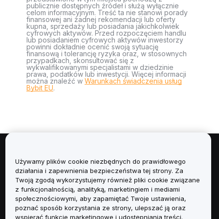
publicznie dostępnych źródeł i służą wyłącznie
celom informacyjnym. Treść ta nie stanowi porady
finansowej ani żadnej rekomendacji lub oferty
kupna, sprzedaży lub posiadania jakichkolwiek
cyfrowych aktywów. Przed rozpoczęciem handlu
lub posiadaniem cyfrowych aktywów inwestorzy
powinni dokładnie ocenić swoją sytuację
finansową i tolerancję ryzyka oraz, w stosownych
przypadkach, skonsultować się z
wykwalifikowanymi specjalistami w dziedzinie
prawa, podatków lub inwestycji. Więcej informacji
można znaleźć w
Warunkach świadczenia usług
Bybit EU
.
Informacje
Używamy plików cookie niezbędnych do prawidłowego
działania i zapewnienia bezpieczeństwa tej strony. Za
Usługi
Twoją zgodą wykorzystujemy również pliki cookie związane
z funkcjonalnością, analityką, marketingiem i mediami
społecznościowymi, aby zapamiętać Twoje ustawienia,
Obsługa Klienta
poznać sposób korzystania ze strony, ulepszać ją oraz
wspierać funkcje marketingowe i udostępniania treści.