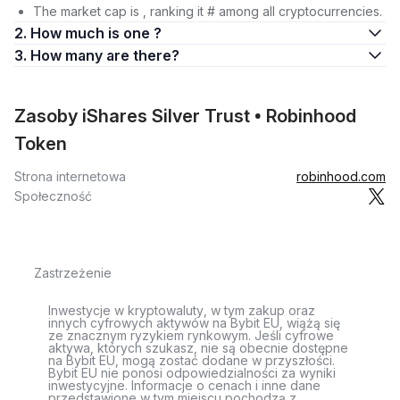
The market cap is , ranking it # among all cryptocurrencies.
2. How much is one ?
3. How many are there?
Zasoby iShares Silver Trust • Robinhood
Token
Strona internetowa
robinhood.com
Społeczność
Zastrzeżenie
Inwestycje w kryptowaluty, w tym zakup oraz
innych cyfrowych aktywów na Bybit EU, wiążą się
ze znacznym ryzykiem rynkowym. Jeśli cyfrowe
aktywa, których szukasz, nie są obecnie dostępne
na Bybit EU, mogą zostać dodane w przyszłości.
Bybit EU nie ponosi odpowiedzialności za wyniki
inwestycyjne. Informacje o cenach i inne dane
przedstawione w tym miejscu pochodzą z