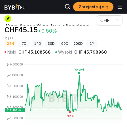
Zarejestruj się
Ceny kryptowalut
Cena iShares Silver Trust • Robinhood Token SLV
CHF
Cena iShares Silver Trust • Robinhood
CHF45.15
+0.50%
Token
SLV
24H
7D
14D
30D
60D
200D
1Y
Niski
CHF
45.108588
Wysoki
CHF
45.798960