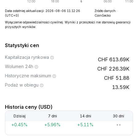
Data ostatniej aktualizacji: 2026-08-06 11:12:26
Źródło danych:
(UTC+0)
CoinGecko
Wyłączenie odpowiedzialności cywilnej: Wyniki z przeszłości nie stanowią gwarancji
przyszłych wyników.
Statystyki cen
Kapitalizacja rynkowa
613.69K
Wolumen 24h
226.39K
Historyczne maksimum
51.88
Podaż w obiegu
13.59K
Historia ceny (USD)
Dzisiaj
7 dni
14 dni
30 dni
+0.45%
+5.96%
+5.11%
--