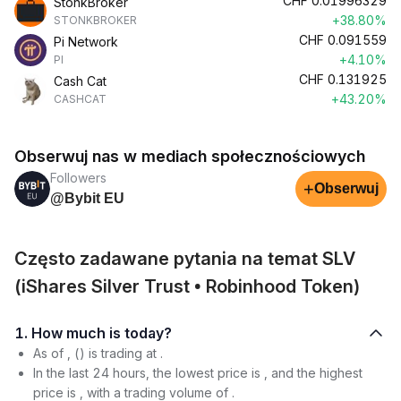
CHF
0.01996329
StonkBroker
+38.80%
STONKBROKER
CHF
0.091559
Pi Network
+4.10%
PI
CHF
0.131925
Cash Cat
+43.20%
CASHCAT
Obserwuj nas w mediach społecznościowych
Followers
+
Obserwuj
@Bybit EU
Często zadawane pytania na temat SLV
(iShares Silver Trust • Robinhood Token)
1. How much is today?
As of , () is trading at .
In the last 24 hours, the lowest price is , and the highest
price is , with a trading volume of .