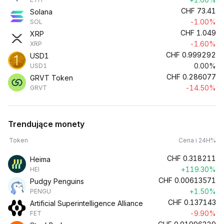
CHF
73.41
Solana
-1.00%
SOL
CHF
1.049
XRP
-1.60%
XRP
CHF
0.999292
USD1
0.00%
USD1
CHF
0.286077
GRVT Token
-14.50%
GRVT
Trendujące monety
Token
Cena i 24H%
CHF
0.318211
Heima
+119.30%
HEI
CHF
0.00613571
Pudgy Penguins
+1.50%
PENGU
CHF
0.137143
Artificial Superintelligence Alliance
-9.90%
FET