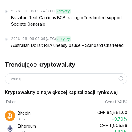
2026-08-06 09:24
(UTC)
byczy
Brazilian Real: Cautious BCB easing offers limited support –
Societe Generale
2026-08-06 08:35
(UTC)
byczy
Australian Dollar: RBA uneasy pause – Standard Chartered
Trendujące kryptowaluty
Szukaj
Kryptowaluty o największej kapitalizacji rynkowej
Token
Cena i 24H%
CHF
64,561.00
Bitcoin
+0.70%
BTC
CHF
1,905.56
Ethereum
+1.60%
ETH