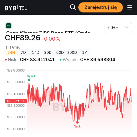
Zarejestruj się
Ceny
Cena iShares TIPS Bond ETF (Ondo Tokenized ETF)
kryptowalut
TIPON
CHF
Cena iShares TIPS Bond ETF (Ondo
CHF89.26
-0.00%
Tokenized ETF)
TIPON
24H
7D
14D
30D
60D
200D
1Y
Niski
CHF
88.912041
Wysoki
CHF
89.598304