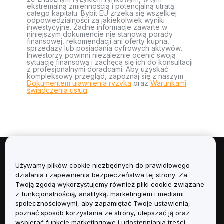
ekstremalną zmiennością i potencjalną utratą
całego kapitału. Bybit EU zrzeka się wszelkiej
odpowiedzialności za jakiekolwiek wyniki
inwestycyjne. Żadne informacje zawarte w
niniejszym dokumencie nie stanowią porady
finansowej, rekomendacji ani oferty kupna,
sprzedaży lub posiadania cyfrowych aktywów.
Inwestorzy powinni niezależnie ocenić swoją
sytuację finansową i zachęca się ich do konsultacji
z profesjonalnymi doradcami. Aby uzyskać
kompleksowy przegląd, zapoznaj się z naszym
Dokumentem ujawnienia ryzyka
oraz
Warunkami
świadczenia usług
.
Informacje
Używamy plików cookie niezbędnych do prawidłowego
działania i zapewnienia bezpieczeństwa tej strony. Za
Usługi
Twoją zgodą wykorzystujemy również pliki cookie związane
z funkcjonalnością, analityką, marketingiem i mediami
społecznościowymi, aby zapamiętać Twoje ustawienia,
Obsługa Klienta
poznać sposób korzystania ze strony, ulepszać ją oraz
wspierać funkcje marketingowe i udostępniania treści.