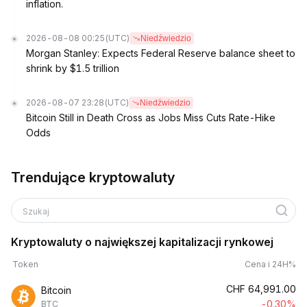
inflation.
2026-08-08 00:25
(UTC)
Niedźwiedzio
Morgan Stanley: Expects Federal Reserve balance sheet to
shrink by $1.5 trillion
2026-08-07 23:28
(UTC)
Niedźwiedzio
Bitcoin Still in Death Cross as Jobs Miss Cuts Rate-Hike
Odds
Trendujące kryptowaluty
Szukaj
Kryptowaluty o największej kapitalizacji rynkowej
Token
Cena i 24H%
CHF
64,991.00
Bitcoin
-0.30%
BTC