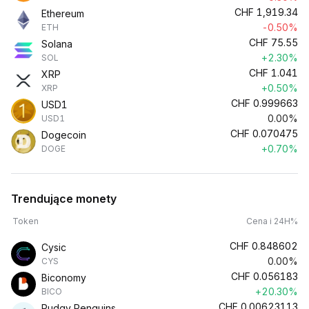
CHF
1,919.34
Ethereum
-0.50%
ETH
CHF
75.55
Solana
+2.30%
SOL
CHF
1.041
XRP
+0.50%
XRP
CHF
0.999663
USD1
0.00%
USD1
CHF
0.070475
Dogecoin
+0.70%
DOGE
Trendujące monety
Token
Cena i 24H%
CHF
0.848602
Cysic
0.00%
CYS
CHF
0.056183
Biconomy
+20.30%
BICO
CHF
0.00623113
Pudgy Penguins