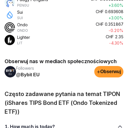
+3.60%
PENGU
CHF
0.693608
Sui
+3.00%
SUI
CHF
0.351867
Ondo
-0.20%
ONDO
CHF
2.35
Lighter
-4.30%
LIT
Obserwuj nas w mediach społecznościowych
Followers
+
Obserwuj
@Bybit EU
Często zadawane pytania na temat TIPON
(iShares TIPS Bond ETF (Ondo Tokenized
ETF))
1. How much is today?