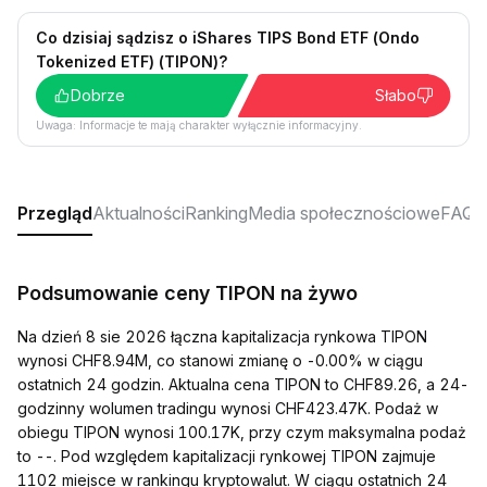
Co dzisiaj sądzisz o iShares TIPS Bond ETF (Ondo
Tokenized ETF) (TIPON)?
Dobrze
Słabo
Uwaga: Informacje te mają charakter wyłącznie informacyjny.
Przegląd
Aktualności
Ranking
Media społecznościowe
FAQ
Podsumowanie ceny TIPON na żywo
Na dzień 8 sie 2026 łączna kapitalizacja rynkowa TIPON
wynosi CHF8.94M, co stanowi zmianę o -0.00% w ciągu
ostatnich 24 godzin. Aktualna cena TIPON to CHF89.26, a 24-
godzinny wolumen tradingu wynosi CHF423.47K. Podaż w
obiegu TIPON wynosi 100.17K, przy czym maksymalna podaż
to --. Pod względem kapitalizacji rynkowej TIPON zajmuje
1102 miejsce w rankingu kryptowalut. W ciągu ostatnich 24