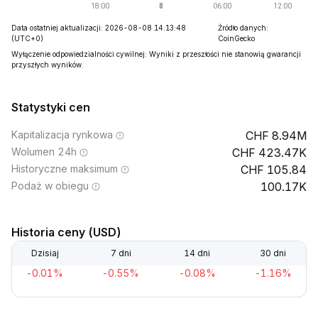
Data ostatniej aktualizacji: 2026-08-08 14:13:48
Źródło danych:
(UTC+0)
CoinGecko
Wyłączenie odpowiedzialności cywilnej: Wyniki z przeszłości nie stanowią gwarancji
przyszłych wyników.
Statystyki cen
Kapitalizacja rynkowa
8.94M
Wolumen 24h
423.47K
Historyczne maksimum
105.84
Podaż w obiegu
100.17K
Historia ceny (USD)
Dzisiaj
7 dni
14 dni
30 dni
-0.01%
-0.55%
-0.08%
-1.16%