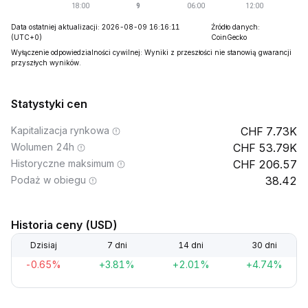
Data ostatniej aktualizacji: 2026-08-09 16:16:11
Źródło danych:
(UTC+0)
CoinGecko
Wyłączenie odpowiedzialności cywilnej: Wyniki z przeszłości nie stanowią gwarancji
przyszłych wyników.
Statystyki cen
Kapitalizacja rynkowa
7.73K
Wolumen 24h
53.79K
Historyczne maksimum
206.57
Podaż w obiegu
38.42
Historia ceny (USD)
Dzisiaj
7 dni
14 dni
30 dni
-0.65%
+3.81%
+2.01%
+4.74%