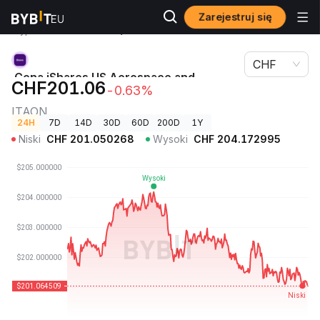
Zarejestruj się
Ceny
Cena iShares US Aerospace and Defense ETF (Ondo
kryptowalut
Tokenized) ITAON
CHF
Cena iShares US Aerospace and
CHF201.06
-0.63%
Defense ETF (Ondo Tokenized)
ITAON
24H
7D
14D
30D
60D
200D
1Y
Niski
CHF
201.050268
Wysoki
CHF
204.172995