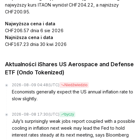
najwyższy kurs ITAON wyniósł CHF204.22, a najniższy
CHF200.95.
Najwyższa cena i data
CHF206.57 dnia 6 sie 2026
Najniższa cena i data
CHF167.23 dnia 30 kwi 2026
Aktualności iShares US Aerospace and Defense
ETF (Ondo Tokenized)
2026-08-09 04:48
(UTC)
Niedźwiedzio
Economists generally expect the US annual inflation rate to
slow slightly.
2026-08-08 17:30
(UTC)
byczy
July’s surprisingly weak jobs report coupled with a possible
cooling in inflation next week may lead the Fed to hold
interest rates steady at its next meeting, says Bloomberg