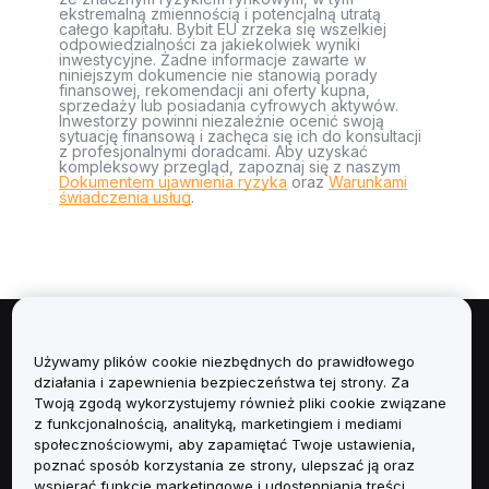
ekstremalną zmiennością i potencjalną utratą
całego kapitału. Bybit EU zrzeka się wszelkiej
odpowiedzialności za jakiekolwiek wyniki
inwestycyjne. Żadne informacje zawarte w
niniejszym dokumencie nie stanowią porady
finansowej, rekomendacji ani oferty kupna,
sprzedaży lub posiadania cyfrowych aktywów.
Inwestorzy powinni niezależnie ocenić swoją
sytuację finansową i zachęca się ich do konsultacji
z profesjonalnymi doradcami. Aby uzyskać
kompleksowy przegląd, zapoznaj się z naszym
Dokumentem ujawnienia ryzyka
oraz
Warunkami
świadczenia usług
.
Informacje
Używamy plików cookie niezbędnych do prawidłowego
działania i zapewnienia bezpieczeństwa tej strony. Za
Usługi
Twoją zgodą wykorzystujemy również pliki cookie związane
z funkcjonalnością, analityką, marketingiem i mediami
społecznościowymi, aby zapamiętać Twoje ustawienia,
Obsługa Klienta
poznać sposób korzystania ze strony, ulepszać ją oraz
wspierać funkcje marketingowe i udostępniania treści.