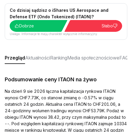
Co dzisiaj sądzisz o iShares US Aerospace and
Defense ETF (Ondo Tokenized) (ITAON)?
Dobrze
Słabo
Uwaga: Informacje te mają charakter wyłącznie informacyjny.
Przegląd
Aktualności
Ranking
Media społecznościowe
FAQ
Podsumowanie ceny ITAON na żywo
Na dzień 9 sie 2026 łączna kapitalizacja rynkowa ITAON
wynosi CHF7.73K, co stanowi zmianę o -0.57% w ciągu
ostatnich 24 godzin. Aktualna cena ITAON to CHF201.06, a
24-godzinny wolumen tradingu wynosi CHF53.79K. Podaż w
obiegu ITAON wynosi 38.42, przy czym maksymalna podaż to
--. Pod względem kapitalizacji rynkowej ITAON zajmuje 10334
miejsce w rankingu kryptowalut. W ciągu ostatnich 24 godzin