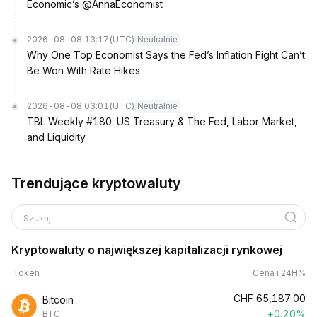
Economic’s @AnnaEconomist
2026-08-08 13:17
(UTC)
Neutralnie
Why One Top Economist Says the Fed’s Inflation Fight Can’t
Be Won With Rate Hikes
2026-08-08 03:01
(UTC)
Neutralnie
TBL Weekly #180: US Treasury & The Fed, Labor Market,
and Liquidity
Trendujące kryptowaluty
Szukaj
Kryptowaluty o największej kapitalizacji rynkowej
Token
Cena i 24H%
CHF
65,187.00
Bitcoin
+0.20%
BTC