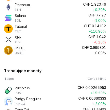
CHF
1,923.46
Ethereum
+0.20%
ETH
CHF
77.27
Solana
+1.00%
SOL
CHF
0.14102
Tutorial
+110.90%
TUT
CHF
1.042
XRP
-0.10%
XRP
CHF
0.999801
USD1
0.00%
USD1
Trendujące monety
Token
Cena i 24H%
CHF
0.00265953
Pump.fun
+15.20%
PUMP
CHF
0.00660333
Pudgy Penguins
+2.00%
PENGU
CHF
0.133903
Cash Cat