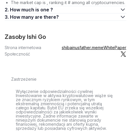
The market cap is , ranking it # among all cryptocurrencies.
2. How much is one ?
3. How many are there?
Zasoby Ishi Go
Strona internetowa
shibainusfather.meme
WhitePaper
Społeczność
Zastrzeżenie
Wyłączenie odpowiedzialności cywilnej
Inwestowanie w aktywa kryptowalutowe wiąże się
ze znacznym ryzykiem rynkowym, w tym
ekstremalną zmiennością i potencjalną utratą
całego kapitału. Bybit EU zrzeka się wszelkiej
odpowiedzialności za jakiekolwiek wyniki
inwestycyjne. Żadne informacje zawarte w
niniejszym dokumencie nie stanowią porady
finansowej, rekomendacji ani oferty kupna,
sprzedaży lub posiadania cyfrowych aktywów.