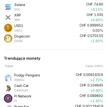
CHF
74.60
Solana
+3.10%
SOL
CHF
1.035
XRP
+0.90%
XRP
CHF
0.999952
USD1
0.00%
USD1
CHF
0.070155
Dogecoin
+1.60%
DOGE
Trendujące monety
Token
Cena i 24H%
CHF
0.00616316
Pudgy Penguins
+2.70%
PENGU
CHF
0.104645
Cash Cat
+5.40%
CASHCAT
CHF
0.089892
Pi Network
+2.40%
PI
CHF
0.00228419
Pump.fun