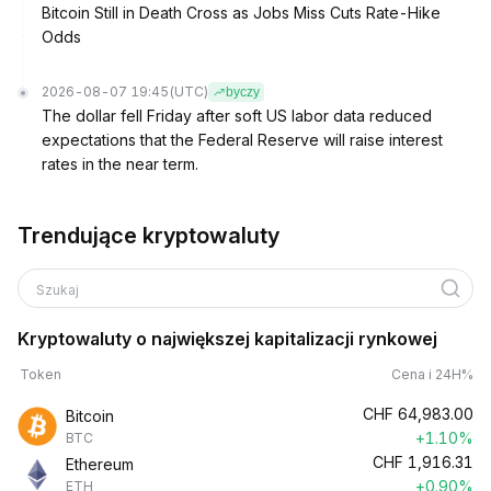
Bitcoin Still in Death Cross as Jobs Miss Cuts Rate-Hike
Odds
2026-08-07 19:45
(UTC)
byczy
The dollar fell Friday after soft US labor data reduced
expectations that the Federal Reserve will raise interest
rates in the near term.
Trendujące kryptowaluty
Szukaj
Kryptowaluty o największej kapitalizacji rynkowej
Token
Cena i 24H%
CHF
64,983.00
Bitcoin
+1.10%
BTC
CHF
1,916.31
Ethereum
+0.90%
ETH