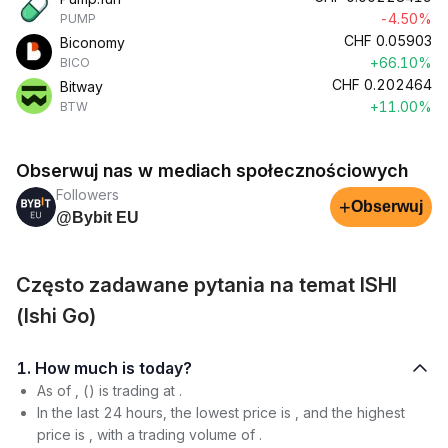
-4.50%
PUMP
CHF
0.05903
Biconomy
+66.10%
BICO
CHF
0.202464
Bitway
+11.00%
BTW
Obserwuj nas w mediach społecznościowych
Followers
+
Obserwuj
@Bybit EU
Często zadawane pytania na temat ISHI
(Ishi Go)
1. How much is today?
As of , () is trading at .
In the last 24 hours, the lowest price is , and the highest
price is , with a trading volume of .