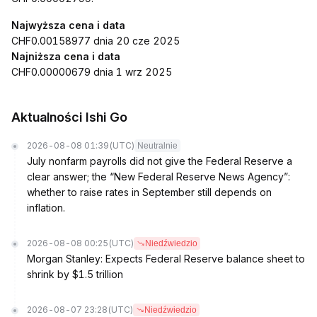
Najwyższa cena i data
CHF0.00158977 dnia 20 cze 2025
Najniższa cena i data
CHF0.00000679 dnia 1 wrz 2025
Aktualności Ishi Go
2026-08-08 01:39
(UTC)
Neutralnie
July nonfarm payrolls did not give the Federal Reserve a
clear answer; the “New Federal Reserve News Agency”:
whether to raise rates in September still depends on
inflation.
2026-08-08 00:25
(UTC)
Niedźwiedzio
Morgan Stanley: Expects Federal Reserve balance sheet to
shrink by $1.5 trillion
2026-08-07 23:28
(UTC)
Niedźwiedzio