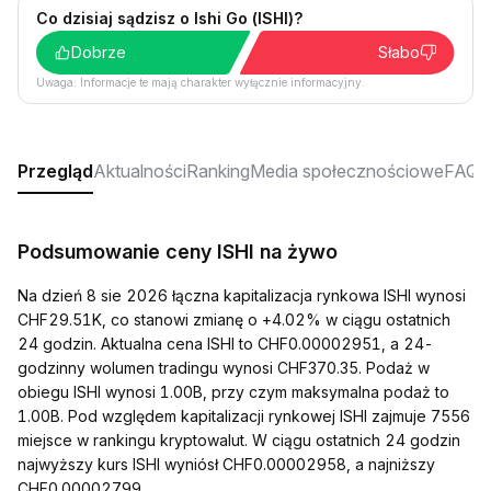
Co dzisiaj sądzisz o Ishi Go (ISHI)?
Dobrze
Słabo
Uwaga: Informacje te mają charakter wyłącznie informacyjny.
Przegląd
Aktualności
Ranking
Media społecznościowe
FAQ
Podsumowanie ceny ISHI na żywo
Na dzień 8 sie 2026 łączna kapitalizacja rynkowa ISHI wynosi
CHF29.51K, co stanowi zmianę o +4.02% w ciągu ostatnich
24 godzin. Aktualna cena ISHI to CHF0.00002951, a 24-
godzinny wolumen tradingu wynosi CHF370.35. Podaż w
obiegu ISHI wynosi 1.00B, przy czym maksymalna podaż to
1.00B. Pod względem kapitalizacji rynkowej ISHI zajmuje 7556
miejsce w rankingu kryptowalut. W ciągu ostatnich 24 godzin
najwyższy kurs ISHI wyniósł CHF0.00002958, a najniższy
CHF0.00002799.