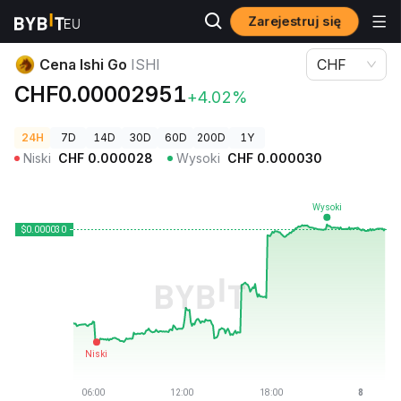
Zarejestruj się
Ceny kryptowalut
Cena Ishi Go ISHI
Cena Ishi Go
ISHI
CHF
CHF0.00002951
+4.02%
24H
7D
14D
30D
60D
200D
1Y
Niski
CHF
0.000028
Wysoki
CHF
0.000030