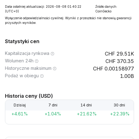
Data ostatniej aktualizacji: 2026-08-08 01:40:22
Źródło danych:
(UTC+0)
CoinGecko
Wyłączenie odpowiedzialności cywilnej: Wyniki z przeszłości nie stanowią gwarancji
przyszłych wyników.
Statystyki cen
Kapitalizacja rynkowa
29.51K
Wolumen 24h
370.35
Historyczne maksimum
0.00158977
Podaż w obiegu
1.00B
Historia ceny (USD)
Dzisiaj
7 dni
14 dni
30 dni
+4.61%
+1.04%
+21.62%
+22.39%