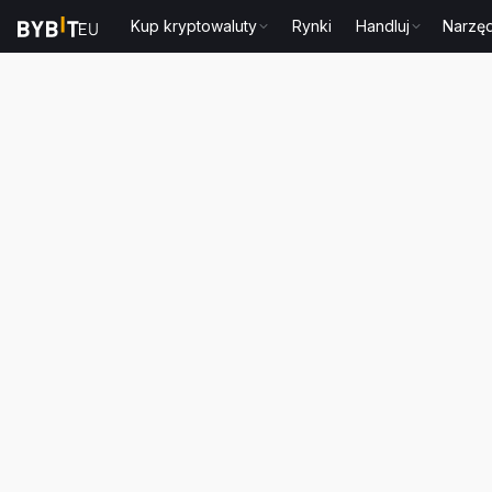
Kup kryptowaluty
Rynki
Handluj
Narzęd