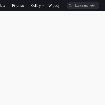
zia
Finanse
Odkryj
Więcej