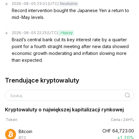
2026-08-05 23:01
(UTC)
Neutralnie
Record intervention bought the Japanese Yen a return to
mid-May levels.
2026-08-05 22:25
(UTC)
byczy
Brazil’s central bank cut its key interest rate by a quarter
point for a fourth straight meeting after new data showed
economic growth moderating and inflation slowing more
than expected.
Trendujące kryptowaluty
Szukaj
Kryptowaluty o największej kapitalizacji rynkowej
Token
Cena i 24H%
CHF
64,723.00
Bitcoin
+1.20%
BTC