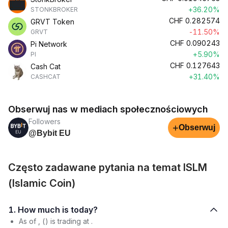
+36.20%
STONKBROKER
CHF
0.282574
GRVT Token
-11.50%
GRVT
CHF
0.090243
Pi Network
+5.90%
PI
CHF
0.127643
Cash Cat
+31.40%
CASHCAT
Obserwuj nas w mediach społecznościowych
Followers
+
Obserwuj
@Bybit EU
Często zadawane pytania na temat ISLM
(Islamic Coin)
1. How much is today?
As of , () is trading at .