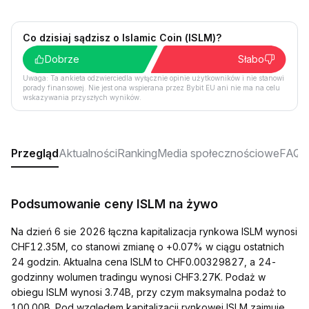
Co dzisiaj sądzisz o Islamic Coin (ISLM)?
Dobrze
Słabo
Uwaga: Ta ankieta odzwierciedla wyłącznie opinie użytkowników i nie stanowi
porady finansowej. Nie jest ona wspierana przez Bybit EU ani nie ma na celu
wskazywania przyszłych wyników.
Przegląd
Aktualności
Ranking
Media społecznościowe
FAQ
Podsumowanie ceny ISLM na żywo
Na dzień 6 sie 2026 łączna kapitalizacja rynkowa ISLM wynosi
CHF12.35M, co stanowi zmianę o +0.07% w ciągu ostatnich
24 godzin. Aktualna cena ISLM to CHF0.00329827, a 24-
godzinny wolumen tradingu wynosi CHF3.27K. Podaż w
obiegu ISLM wynosi 3.74B, przy czym maksymalna podaż to
100.00B. Pod względem kapitalizacji rynkowej ISLM zajmuje