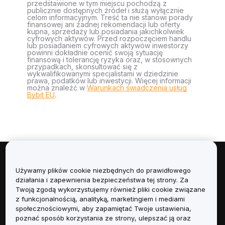
przedstawione w tym miejscu pochodzą z
publicznie dostępnych źródeł i służą wyłącznie
celom informacyjnym. Treść ta nie stanowi porady
finansowej ani żadnej rekomendacji lub oferty
kupna, sprzedaży lub posiadania jakichkolwiek
cyfrowych aktywów. Przed rozpoczęciem handlu
lub posiadaniem cyfrowych aktywów inwestorzy
powinni dokładnie ocenić swoją sytuację
finansową i tolerancję ryzyka oraz, w stosownych
przypadkach, skonsultować się z
wykwalifikowanymi specjalistami w dziedzinie
prawa, podatków lub inwestycji. Więcej informacji
można znaleźć w
Warunkach świadczenia usług
Bybit EU
.
Informacje
Używamy plików cookie niezbędnych do prawidłowego
działania i zapewnienia bezpieczeństwa tej strony. Za
Usługi
Twoją zgodą wykorzystujemy również pliki cookie związane
z funkcjonalnością, analityką, marketingiem i mediami
społecznościowymi, aby zapamiętać Twoje ustawienia,
Obsługa Klienta
poznać sposób korzystania ze strony, ulepszać ją oraz