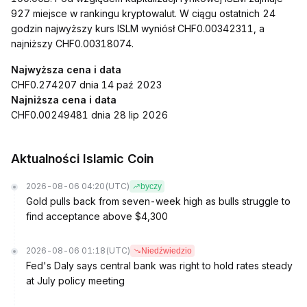
927 miejsce w rankingu kryptowalut. W ciągu ostatnich 24
godzin najwyższy kurs ISLM wyniósł CHF0.00342311, a
najniższy CHF0.00318074.
Najwyższa cena i data
CHF0.274207 dnia 14 paź 2023
Najniższa cena i data
CHF0.00249481 dnia 28 lip 2026
Aktualności Islamic Coin
2026-08-06 04:20
(UTC)
byczy
Gold pulls back from seven-week high as bulls struggle to
find acceptance above $4,300
2026-08-06 01:18
(UTC)
Niedźwiedzio
Fed's Daly says central bank was right to hold rates steady
at July policy meeting