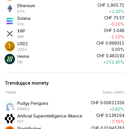
CHF
1,905.71
Ethereum
+2.30%
ETH
CHF
73.57
Solana
-0.10%
SOL
CHF
1.048
XRP
-1.10%
XRP
CHF
0.999311
USD1
0.00%
USD1
CHF
0.483193
Heima
+252.40%
HEI
Trendujące monety
Token
Cena i 24H%
CHF
0.00621356
Pudgy Penguins
+3.80%
PENGU
CHF
0.139204
Artificial Superintelligence Alliance
-7.70%
FET
CHF
0.01945763
StonkBroker