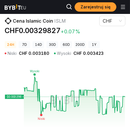
Zarejestruj się
Ceny kryptowalut
Cena Islamic Coin ISLM
Cena Islamic Coin
ISLM
CHF
CHF0.00329827
+0.07%
24H
7D
14D
30D
60D
200D
1Y
Niski
CHF
0.003180
Wysoki
CHF
0.003423