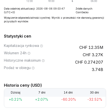
Data ostatniej aktualizacji: 2026-08-06 09:03:47
Źródło danych:
(UTC+0)
CoinGecko
Wyłączenie odpowiedzialności cywilnej: Wyniki z przeszłości nie stanowią gwarancji
przyszłych wyników.
Statystyki cen
Kapitalizacja rynkowa
12.35M
Wolumen 24h
3.27K
Historyczne maksimum
0.274207
Podaż w obiegu
3.74B
Historia ceny (USD)
Dzisiaj
7 dni
14 dni
30 dni
+0.22%
+2.07%
-60.20%
-32.52%