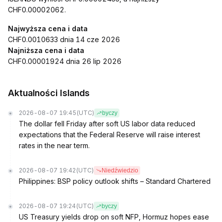
CHF0.00002062.
Najwyższa cena i data
CHF0.0010633 dnia 14 cze 2026
Najniższa cena i data
CHF0.00001924 dnia 26 lip 2026
Aktualności Islands
2026-08-07 19:45
(UTC)
byczy
The dollar fell Friday after soft US labor data reduced
expectations that the Federal Reserve will raise interest
rates in the near term.
2026-08-07 19:42
(UTC)
Niedźwiedzio
Philippines: BSP policy outlook shifts – Standard Chartered
2026-08-07 19:24
(UTC)
byczy
US Treasury yields drop on soft NFP, Hormuz hopes ease