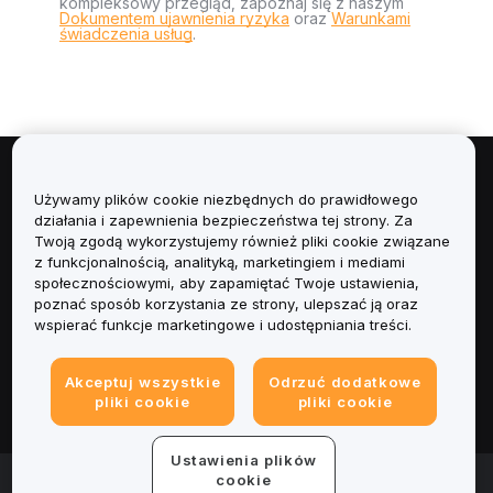
kompleksowy przegląd, zapoznaj się z naszym
Dokumentem ujawnienia ryzyka
oraz
Warunkami
świadczenia usług
.
Informacje
Używamy plików cookie niezbędnych do prawidłowego
działania i zapewnienia bezpieczeństwa tej strony. Za
Usługi
Twoją zgodą wykorzystujemy również pliki cookie związane
z funkcjonalnością, analityką, marketingiem i mediami
społecznościowymi, aby zapamiętać Twoje ustawienia,
Obsługa Klienta
poznać sposób korzystania ze strony, ulepszać ją oraz
wspierać funkcje marketingowe i udostępniania treści.
Produkty
Akceptuj wszystkie
Odrzuć dodatkowe
Informacje prawne
pliki cookie
pliki cookie
Ustawienia plików
© 2025-2026 Bybit.eu. All rights reserved.
cookie