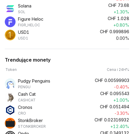
CHF
73.68
Solana
+1.30%
SOL
CHF
1.028
Figure Heloc
+0.80%
FIGR_HELOC
CHF
0.999896
USD1
0.00%
USD1
Trendujące monety
Token
Cena i 24H%
CHF
0.00599903
Pudgy Penguins
-0.40%
PENGU
CHF
0.095543
Cash Cat
+1.00%
CASHCAT
CHF
0.051494
Cronos
-3.30%
CRO
CHF
0.02316932
StonkBroker
+12.40%
STONKBROKER
CHF
0.349132
Ondo