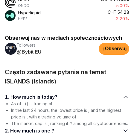
-5.00%
ONDO
CHF
54.28
Hyperliquid
-3.20%
HYPE
Obserwuj nas w mediach społecznościowych
Followers
+
Obserwuj
@Bybit EU
Często zadawane pytania na temat
ISLANDS (Islands)
1. How much is today?
As of , () is trading at .
In the last 24 hours, the lowest price is , and the highest
price is , with a trading volume of .
The market cap is , ranking it # among all cryptocurrencies.
2. How much is one ?