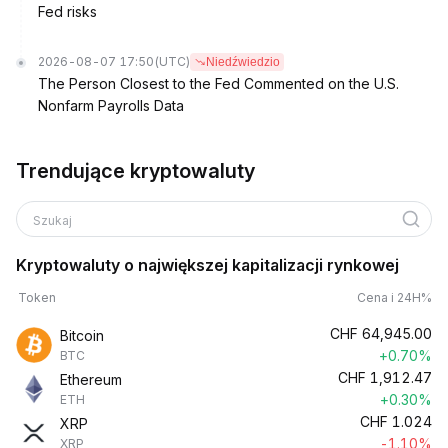
Fed risks
2026-08-07 17:50
(UTC)
Niedźwiedzio
The Person Closest to the Fed Commented on the U.S.
Nonfarm Payrolls Data
Trendujące kryptowaluty
Szukaj
Kryptowaluty o największej kapitalizacji rynkowej
Token
Cena i 24H%
CHF
64,945.00
Bitcoin
+0.70%
BTC
CHF
1,912.47
Ethereum
+0.30%
ETH
CHF
1.024
XRP
-1.10%
XRP