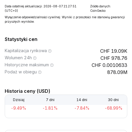
Data ostatniej aktualizacji: 2026-08-07 21:27:51
Źródło danych:
(UTC+0)
CoinGecko
Wyłączenie odpowiedzialności cywilnej: Wyniki z przeszłości nie stanowią gwarancji
przyszłych wyników.
Statystyki cen
Kapitalizacja rynkowa
19.09K
Wolumen 24h
978.76
Historyczne maksimum
0.0010633
Podaż w obiegu
878.09M
Historia ceny (USD)
Dzisiaj
7 dni
14 dni
30 dni
-9.49%
-1.81%
-7.84%
-68.99%