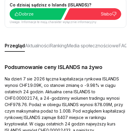
Co dzisiaj sądzisz o Islands (ISLANDS)?
Dobrze
Słabo
Uwaga: Informacje te mają charakter wyłącznie informacyjny.
Przegląd
Aktualności
Ranking
Media społecznościowe
FAQ
Podsumowanie ceny ISLANDS na żywo
Na dzień 7 sie 2026 łączna kapitalizacja rynkowa ISLANDS
wynosi CHF19.09K, co stanowi zmianę o -9.98% w ciągu
ostatnich 24 godzin. Aktualna cena ISLANDS to
CHF0.00002174, a 24-godzinny wolumen tradingu wynosi
CHF978.76. Podaż w obiegu ISLANDS wynosi 878.09M, przy
czym maksymalna podaż to 1.00B. Pod względem kapitalizacji
rynkowej ISLANDS zajmuje 8407 miejsce w rankingu
kryptowalut. W ciągu ostatnich 24 godzin najwyższy kurs
ISLANDS wyniósł CHF0.00002433, a najniższy