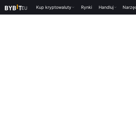
Kup kryptowaluty
Rynki
Handluj
Narzę