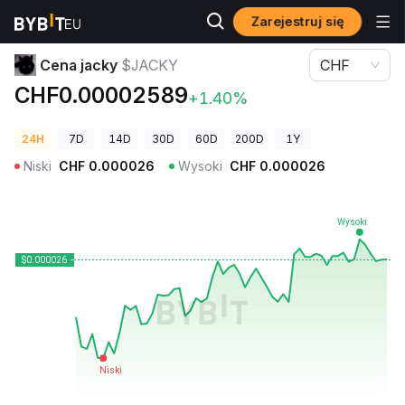
Zarejestruj się
Ceny kryptowalut
Cena jacky $JACKY
Cena jacky
$JACKY
CHF
CHF0.00002589
+1.40%
24H
7D
14D
30D
60D
200D
1Y
Niski
CHF
0.000026
Wysoki
CHF
0.000026