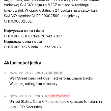
rynkowej $JACKY zajmuje 8287 miejsce w rankingu
kryptowalut. W ciągu ostatnich 24 godzin najwyższy kurs
$JACKY wyniósł CHF0.00002599, a najniższy
CHF0.00002561.
Najwyższa cena i data
CHF0.00071879 dnia 26 wrz 2024
Najniższa cena i data
CHF0.0000225 dnia 11 cze 2026
Aktualności jacky
2026-08-06 13:12
(UTC)
Neutralnie
Wall Street cries out over Fed reform, Dimon backs
Wachter, calling him visionary
2026-08-06 13:12
(UTC)
Niedźwiedzio
United States: Core CPI momentum expected to return in
July – TD Securities