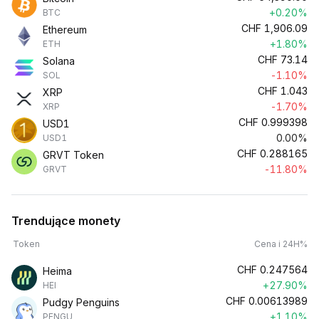
+0.20%
BTC
CHF
1,906.09
Ethereum
+1.80%
ETH
CHF
73.14
Solana
-1.10%
SOL
CHF
1.043
XRP
-1.70%
XRP
CHF
0.999398
USD1
0.00%
USD1
CHF
0.288165
GRVT Token
-11.80%
GRVT
Trendujące monety
Token
Cena i 24H%
CHF
0.247564
Heima
+27.90%
HEI
CHF
0.00613989
Pudgy Penguins
+1.10%
PENGU