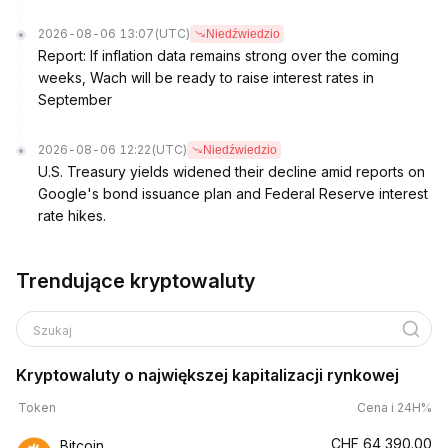
2026-08-06 13:07
(UTC)
Niedźwiedzio
Report: If inflation data remains strong over the coming
weeks, Wach will be ready to raise interest rates in
September
2026-08-06 12:22
(UTC)
Niedźwiedzio
U.S. Treasury yields widened their decline amid reports on
Google's bond issuance plan and Federal Reserve interest
rate hikes.
Trendujące kryptowaluty
Szukaj
Kryptowaluty o największej kapitalizacji rynkowej
Token
Cena i 24H%
CHF
64,390.00
Bitcoin