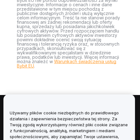
Bybit EU nie ponosi odpowiedzialności za wyniki
inwestycyjne. Informacje o cenach i inne dane
przedstawione w tym miejscu pochodzą z
publicznie dostępnych źródeł i służą wyłącznie
celom informacyjnym. Treść ta nie stanowi porady
finansowej ani żadnej rekomendacji lub oferty
kupna, sprzedaży lub posiadania jakichkolwiek
cyfrowych aktywów. Przed rozpoczęciem handlu
lub posiadaniem cyfrowych aktywów inwestorzy
powinni dokładnie ocenić swoją sytuację
finansową i tolerancję ryzyka oraz, w stosownych
przypadkach, skonsultować się z
wykwalifikowanymi specjalistami w dziedzinie
prawa, podatków lub inwestycji. Więcej informacji
można znaleźć w
Warunkach świadczenia usług
Bybit EU
.
Informacje
Używamy plików cookie niezbędnych do prawidłowego
działania i zapewnienia bezpieczeństwa tej strony. Za
Usługi
Twoją zgodą wykorzystujemy również pliki cookie związane
z funkcjonalnością, analityką, marketingiem i mediami
społecznościowymi, aby zapamiętać Twoje ustawienia,
Obsługa Klienta