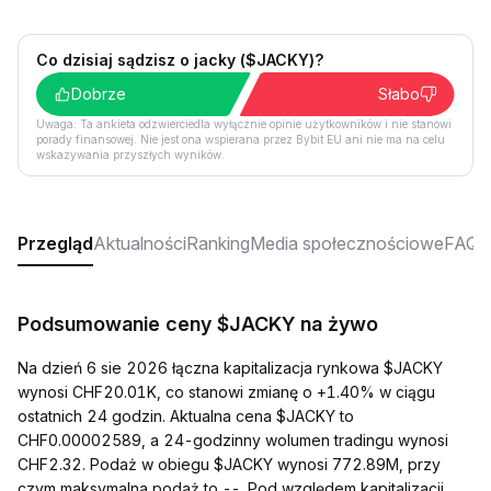
Co dzisiaj sądzisz o jacky ($JACKY)?
Dobrze
Słabo
Uwaga: Ta ankieta odzwierciedla wyłącznie opinie użytkowników i nie stanowi
porady finansowej. Nie jest ona wspierana przez Bybit EU ani nie ma na celu
wskazywania przyszłych wyników.
Przegląd
Aktualności
Ranking
Media społecznościowe
FAQ
Podsumowanie ceny $JACKY na żywo
Na dzień 6 sie 2026 łączna kapitalizacja rynkowa $JACKY
wynosi CHF20.01K, co stanowi zmianę o +1.40% w ciągu
ostatnich 24 godzin. Aktualna cena $JACKY to
CHF0.00002589, a 24-godzinny wolumen tradingu wynosi
CHF2.32. Podaż w obiegu $JACKY wynosi 772.89M, przy
czym maksymalna podaż to --. Pod względem kapitalizacji