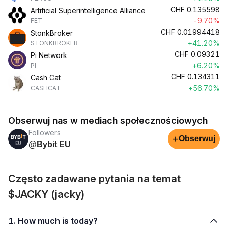
CHF
0.135598
Artificial Superintelligence Alliance
-9.70%
FET
CHF
0.01994418
StonkBroker
+41.20%
STONKBROKER
CHF
0.09321
Pi Network
+6.20%
PI
CHF
0.134311
Cash Cat
+56.70%
CASHCAT
Obserwuj nas w mediach społecznościowych
Followers
+
Obserwuj
@Bybit EU
Często zadawane pytania na temat
$JACKY (jacky)
1. How much is today?