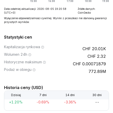
Data ostatniej aktualizacji: 2026-08-05 19:20:58
Źródło danych:
(UTC+0)
CoinGecko
Wyłączenie odpowiedzialności cywilnej: Wyniki z przeszłości nie stanowią gwarancji
przyszłych wyników.
Statystyki cen
Kapitalizacja rynkowa
20.01K
Wolumen 24h
2.32
Historyczne maksimum
0.00071879
Podaż w obiegu
772.89M
Historia ceny (USD)
Dzisiaj
7 dni
14 dni
30 dni
+1.20%
-0.69%
-3.36%
--