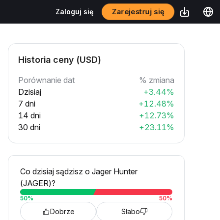
Zarejestruj się
Zaloguj się
Historia ceny (USD)
Porównanie dat
% zmiana
Dzisiaj
+3.44%
7 dni
+12.48%
14 dni
+12.73%
30 dni
+23.11%
Co dzisiaj sądzisz o Jager Hunter
(JAGER)?
50
%
50
%
Dobrze
Słabo