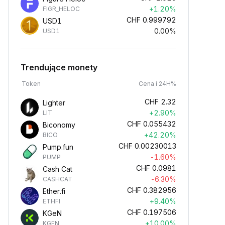
+1.20%
FIGR_HELOC
CHF
0.999792
USD1
0.00%
USD1
Trendujące monety
Token
Cena i 24H%
CHF
2.32
Lighter
+2.90%
LIT
CHF
0.055432
Biconomy
+42.20%
BICO
CHF
0.00230013
Pump.fun
-1.60%
PUMP
CHF
0.0981
Cash Cat
-6.30%
CASHCAT
CHF
0.382956
Ether.fi
+9.40%
ETHFI
CHF
0.197506
KGeN
+10.00%
KGEN