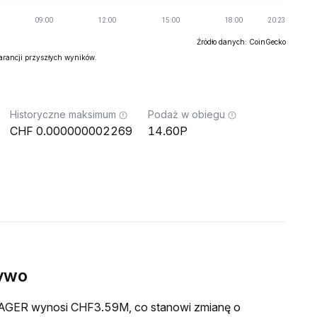
Źródło danych: CoinGecko
warancji przyszłych wyników.
Historyczne maksimum
Podaż w obiegu
0.000000002269
14.60P
ywo
a JAGER wynosi CHF3.59M, co stanowi zmianę o