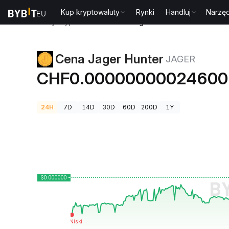
Kup kryptowaluty
Rynki
Handluj
Narzęd
Ceny kryptowalut
Cena Jager Hunter JAGER
Cena Jager Hunter
JAGER
CHF0.00000000024600
24H
7D
14D
30D
60D
200D
1Y