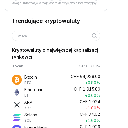
Uwaga: Informacje te mają charakter wyłącznie informacyjny.
Trendujące kryptowaluty
Szukaj
Kryptowaluty o największej kapitalizacji
rynkowej
Token
Cena i 24H%
CHF
64,929.00
Bitcoin
+0.80%
BTC
CHF
1,915.89
Ethereum
+0.60%
ETH
CHF
1.024
XRP
-1.00%
XRP
CHF
74.02
Solana
+1.60%
SOL
CHF
1.029
Figure Heloc