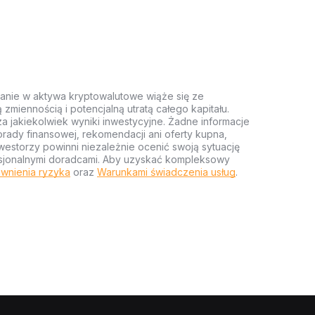
anie w aktywa kryptowalutowe wiąże się ze
miennością i potencjalną utratą całego kapitału.
za jakiekolwiek wyniki inwestycyjne. Żadne informacje
rady finansowej, rekomendacji ani oferty kupna,
estorzy powinni niezależnie ocenić swoją sytuację
ofesjonalnymi doradcami. Aby uzyskać kompleksowy
wnienia ryzyka
oraz
Warunkami świadczenia usług
.