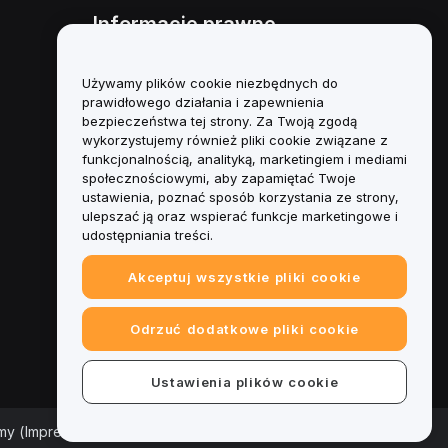
Informacje prawne
Polityka dotycząca konfliktu
interesów
Używamy plików cookie niezbędnych do
prawidłowego działania i zapewnienia
Podsumowanie polityki
bezpieczeństwa tej strony. Za Twoją zgodą
powiernictwa i zarządzania
wykorzystujemy również pliki cookie związane z
funkcjonalnością, analityką, marketingiem i mediami
Informacje ESG
społecznościowymi, aby zapamiętać Twoje
ustawienia, poznać sposób korzystania ze strony,
Biuletyny informacyjne
ulepszać ją oraz wspierać funkcje marketingowe i
kryptoaktywów
udostępniania treści.
Akceptuj wszystkie pliki cookie
Odrzuć dodatkowe pliki cookie
Ustawienia plików cookie
rmy (Impressum)
|
Centrum preferencji plików cookie