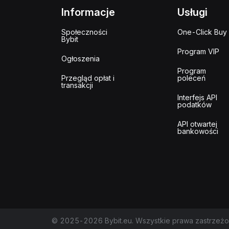
Informacje
Usługi
Społeczności
One-Click Buy
Bybit
Program VIP
Ogłoszenia
Program
Przegląd opłat i
poleceń
transakcji
Interfejs API
podatków
API otwartej
bankowości
© 2025-2026 Bybit.eu. Wszystkie prawa zastrzeżo