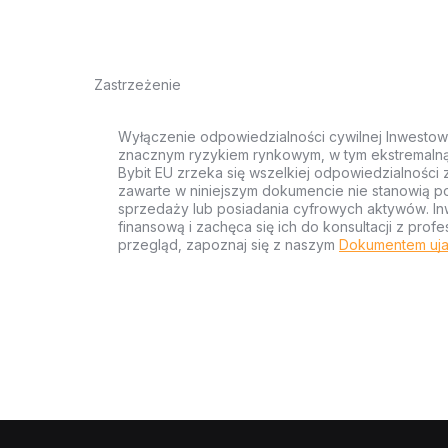
Zastrzeżenie
Wyłączenie odpowiedzialności cywilnej Inwestow
znacznym ryzykiem rynkowym, w tym ekstremalną z
Bybit EU zrzeka się wszelkiej odpowiedzialności 
zawarte w niniejszym dokumencie nie stanowią po
sprzedaży lub posiadania cyfrowych aktywów. Inw
finansową i zachęca się ich do konsultacji z pr
przegląd, zapoznaj się z naszym
Dokumentem uja