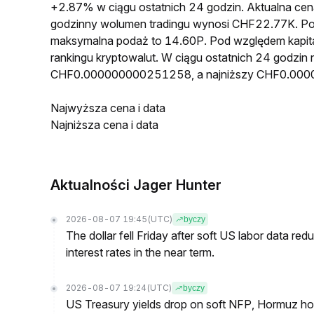
+2.87% w ciągu ostatnich 24 godzin. Aktualna 
godzinny wolumen tradingu wynosi CHF22.77K. P
maksymalna podaż to 14.60P. Pod względem kapita
rankingu kryptowalut. W ciągu ostatnich 24 godzi
CHF0.000000000251258, a najniższy CHF0.00
Najwyższa cena i data
Najniższa cena i data
Aktualności Jager Hunter
2026-08-07 19:45
(UTC)
byczy
The dollar fell Friday after soft US labor data re
interest rates in the near term.
2026-08-07 19:24
(UTC)
byczy
US Treasury yields drop on soft NFP, Hormuz ho