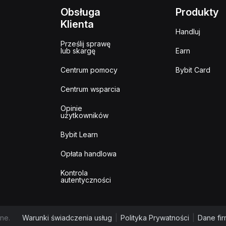
Obsługa
Produkty
Klienta
Handluj
Prześlij sprawę
lub skargę
Earn
Centrum pomocy
Bybit Card
Centrum wsparcia
Opinie
użytkowników
Bybit Learn
Opłata handlowa
Kontrola
autentyczności
ne.
Warunki świadczenia usług
|
Polityka Prywatności
|
Dane fi