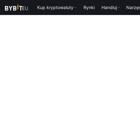
Kup kryptowaluty
Rynki
Handluj
Narzę