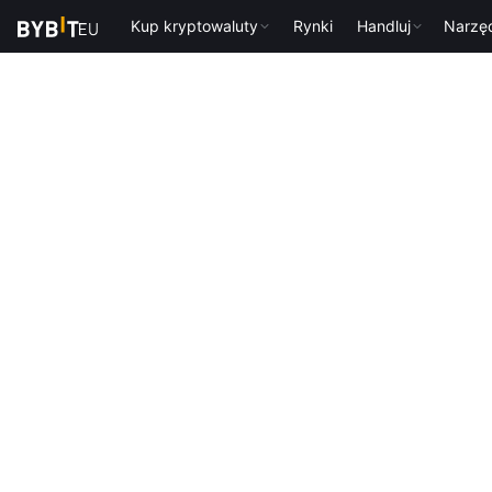
Kup kryptowaluty
Rynki
Handluj
Narzę