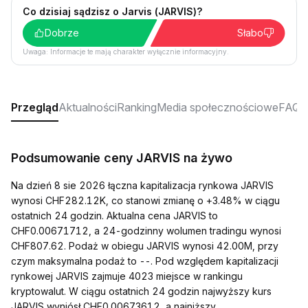
Co dzisiaj sądzisz o Jarvis (JARVIS)?
Dobrze
Słabo
Uwaga: Informacje te mają charakter wyłącznie informacyjny.
Przegląd
Aktualności
Ranking
Media społecznościowe
FAQ
Podsumowanie ceny JARVIS na żywo
Na dzień 8 sie 2026 łączna kapitalizacja rynkowa JARVIS
wynosi CHF282.12K, co stanowi zmianę o +3.48% w ciągu
ostatnich 24 godzin. Aktualna cena JARVIS to
CHF0.00671712, a 24-godzinny wolumen tradingu wynosi
CHF807.62. Podaż w obiegu JARVIS wynosi 42.00M, przy
czym maksymalna podaż to --. Pod względem kapitalizacji
rynkowej JARVIS zajmuje 4023 miejsce w rankingu
kryptowalut. W ciągu ostatnich 24 godzin najwyższy kurs
JARVIS wyniósł CHF0.00673612, a najniższy