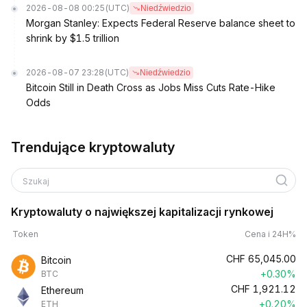
2026-08-08 00:25
(UTC)
Niedźwiedzio
Morgan Stanley: Expects Federal Reserve balance sheet to
shrink by $1.5 trillion
2026-08-07 23:28
(UTC)
Niedźwiedzio
Bitcoin Still in Death Cross as Jobs Miss Cuts Rate-Hike
Odds
Trendujące kryptowaluty
Szukaj
Kryptowaluty o największej kapitalizacji rynkowej
Token
Cena i 24H%
CHF
65,045.00
Bitcoin
+0.30%
BTC
CHF
1,921.12
Ethereum
+0.20%
ETH