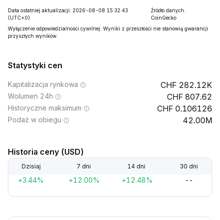
Data ostatniej aktualizacji: 2026-08-08 15:32:43
Źródło danych:
(UTC+0)
CoinGecko
Wyłączenie odpowiedzialności cywilnej: Wyniki z przeszłości nie stanowią gwarancji
przyszłych wyników.
Statystyki cen
Kapitalizacja rynkowa
282.12K
Wolumen 24h
807.62
Historyczne maksimum
0.106126
Podaż w obiegu
42.00M
Historia ceny (USD)
Dzisiaj
7 dni
14 dni
30 dni
+3.44%
+12.00%
+12.48%
--