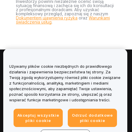
Inwestorzy powinni niezależnie ocenić swoją
sytuację finansową i zachęca się ich do konsultacji
z profesjonalnymi doradcami. Aby uzyskać
kompleksowy przegląd, zapoznaj się z naszym
Dokumentem ujawnienia ryzyka
oraz
Warunkami
świadczenia usług
.
Informacje
Używamy plików cookie niezbędnych do prawidłowego
działania i zapewnienia bezpieczeństwa tej strony. Za
Usługi
Twoją zgodą wykorzystujemy również pliki cookie związane
z funkcjonalnością, analityką, marketingiem i mediami
społecznościowymi, aby zapamiętać Twoje ustawienia,
Obsługa Klienta
poznać sposób korzystania ze strony, ulepszać ją oraz
wspierać funkcje marketingowe i udostępniania treści.
Produkty
Akceptuj wszystkie
Odrzuć dodatkowe
Informacje prawne
pliki cookie
pliki cookie