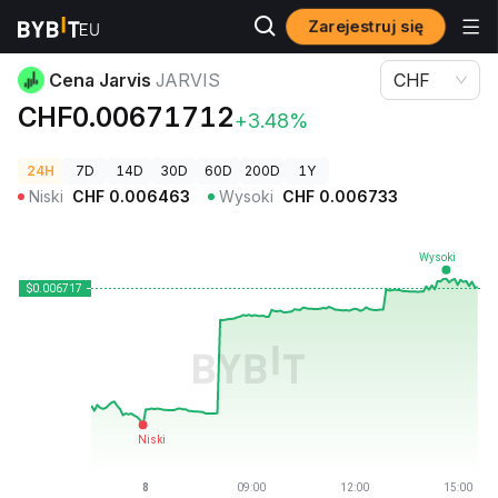
Zarejestruj się
Ceny kryptowalut
Cena Jarvis JARVIS
Cena Jarvis
JARVIS
CHF
CHF0.00671712
+3.48%
24H
7D
14D
30D
60D
200D
1Y
Niski
CHF
0.006463
Wysoki
CHF
0.006733