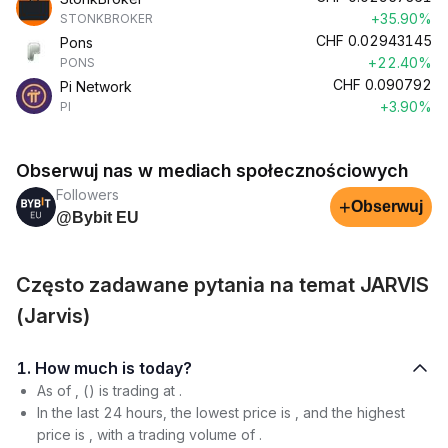
+35.90%
STONKBROKER
CHF
0.02943145
Pons
+22.40%
PONS
CHF
0.090792
Pi Network
+3.90%
PI
Obserwuj nas w mediach społecznościowych
Followers
+
Obserwuj
@Bybit EU
Często zadawane pytania na temat JARVIS
(Jarvis)
1. How much is today?
As of , () is trading at .
In the last 24 hours, the lowest price is , and the highest
price is , with a trading volume of .