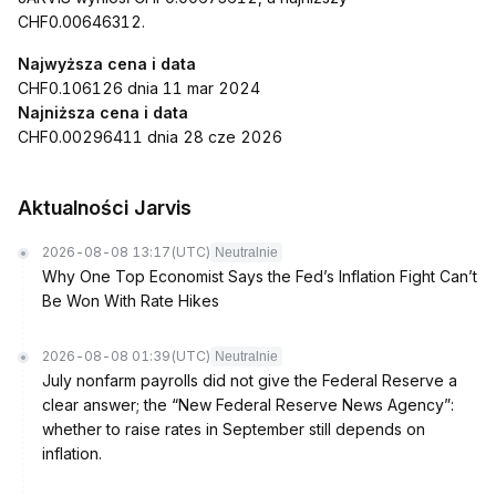
CHF0.00646312.
Najwyższa cena i data
CHF0.106126 dnia 11 mar 2024
Najniższa cena i data
CHF0.00296411 dnia 28 cze 2026
Aktualności Jarvis
2026-08-08 13:17
(UTC)
Neutralnie
Why One Top Economist Says the Fed’s Inflation Fight Can’t
Be Won With Rate Hikes
2026-08-08 01:39
(UTC)
Neutralnie
July nonfarm payrolls did not give the Federal Reserve a
clear answer; the “New Federal Reserve News Agency”:
whether to raise rates in September still depends on
inflation.