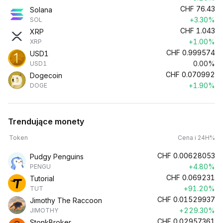
CHF
76.43
Solana
+3.30%
SOL
CHF
1.043
XRP
+1.00%
XRP
CHF
0.999574
USD1
0.00%
USD1
CHF
0.070992
Dogecoin
+1.90%
DOGE
Trendujące monety
Token
Cena i 24H%
CHF
0.00628053
Pudgy Penguins
+4.80%
PENGU
CHF
0.069231
Tutorial
+91.20%
TUT
CHF
0.01529937
Jimothy The Raccoon
+229.30%
JIMOTHY
CHF
0.02957361
StonkBroker