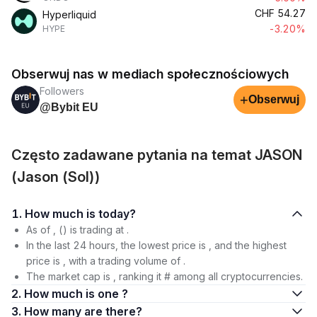
CHF
54.27
Hyperliquid
-3.20%
HYPE
Obserwuj nas w mediach społecznościowych
Followers
+
Obserwuj
@Bybit EU
Często zadawane pytania na temat JASON
(Jason (Sol))
1. How much is today?
As of , () is trading at .
In the last 24 hours, the lowest price is , and the highest
price is , with a trading volume of .
The market cap is , ranking it # among all cryptocurrencies.
2. How much is one ?
3. How many are there?