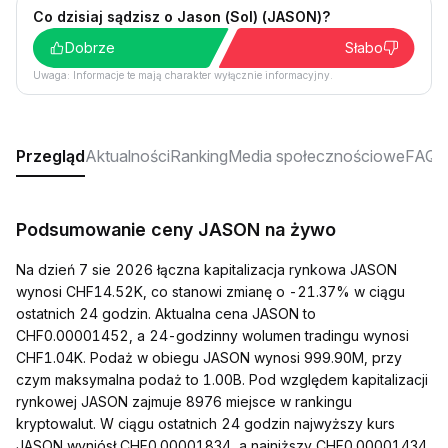
Co dzisiaj sądzisz o Jason (Sol) (JASON)?
Dobrze
Słabo
Uwaga: Informacje te mają charakter wyłącznie informacyjny.
Przegląd
Aktualności
Ranking
Media społecznościowe
FAQ
Podsumowanie ceny JASON na żywo
Na dzień 7 sie 2026 łączna kapitalizacja rynkowa JASON
wynosi CHF14.52K, co stanowi zmianę o -21.37% w ciągu
ostatnich 24 godzin. Aktualna cena JASON to
CHF0.00001452, a 24-godzinny wolumen tradingu wynosi
CHF1.04K. Podaż w obiegu JASON wynosi 999.90M, przy
czym maksymalna podaż to 1.00B. Pod względem kapitalizacji
rynkowej JASON zajmuje 8976 miejsce w rankingu
kryptowalut. W ciągu ostatnich 24 godzin najwyższy kurs
JASON wyniósł CHF0.00001834, a najniższy CHF0.00001434.