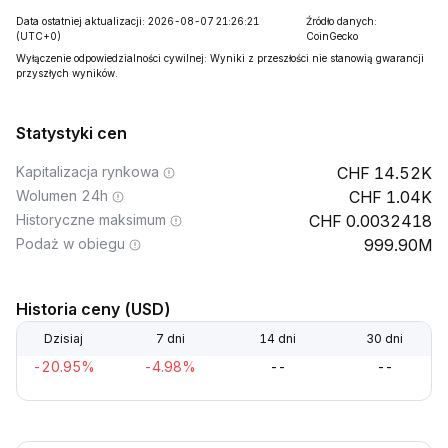
Data ostatniej aktualizacji: 2026-08-07 21:26:21
Źródło danych:
(UTC+0)
CoinGecko
Wyłączenie odpowiedzialności cywilnej: Wyniki z przeszłości nie stanowią gwarancji
przyszłych wyników.
Statystyki cen
Kapitalizacja rynkowa
14.52K
Wolumen 24h
1.04K
Historyczne maksimum
0.0032418
Podaż w obiegu
999.90M
Historia ceny (USD)
Dzisiaj
7 dni
14 dni
30 dni
-20.95%
-4.98%
--
--