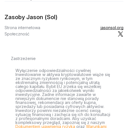
Zasoby Jason (Sol)
Strona internetowa
jasonsol.org
Społeczność
Zastrzeżenie
Wyłączenie odpowiedzialności cywilnej
Inwestowanie w aktywa kryptowalutowe wiąże się
ze znacznym ryzykiem rynkowym, w tym
ekstremalną zmiennością i potencjalną utratą
całego kapitału. Bybit EU zrzeka się wszelkiej
odpowiedzialności za jakiekolwiek wyniki
inwestycyjne. Żadne informacje zawarte w
niniejszym dokumencie nie stanowią porady
finansowej, rekomendacji ani oferty kupna,
sprzedaży lub posiadania cyfrowych aktywów.
Inwestorzy powinni niezależnie ocenić swoją
sytuację finansową i zachęca się ich do konsultacji
z profesjonalnymi doradcami. Aby uzyskać
kompleksowy przegląd, zapoznaj się z naszym
Dokumentem ujawnienia ryzyka
oraz
Warunkami