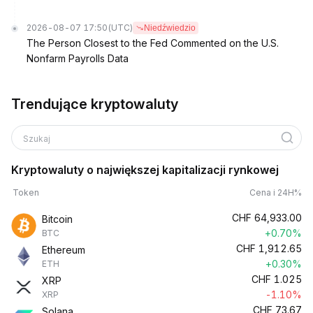
2026-08-07 17:50
(UTC)
Niedźwiedzio
The Person Closest to the Fed Commented on the U.S.
Nonfarm Payrolls Data
Trendujące kryptowaluty
Szukaj
Kryptowaluty o największej kapitalizacji rynkowej
Token
Cena i 24H%
CHF
64,933.00
Bitcoin
+0.70%
BTC
CHF
1,912.65
Ethereum
+0.30%
ETH
CHF
1.025
XRP
-1.10%
XRP
CHF
73.67
Solana