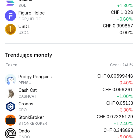
+1.30%
SOL
CHF
1.028
Figure Heloc
+0.80%
FIGR_HELOC
CHF
0.999857
USD1
0.00%
USD1
Trendujące monety
Token
Cena i 24H%
CHF
0.00599448
Pudgy Penguins
-0.40%
PENGU
CHF
0.096261
Cash Cat
+1.00%
CASHCAT
CHF
0.05133
Cronos
-3.30%
CRO
CHF
0.02325129
StonkBroker
+12.40%
STONKBROKER
CHF
0.348893
Ondo
-5.00%
ONDO