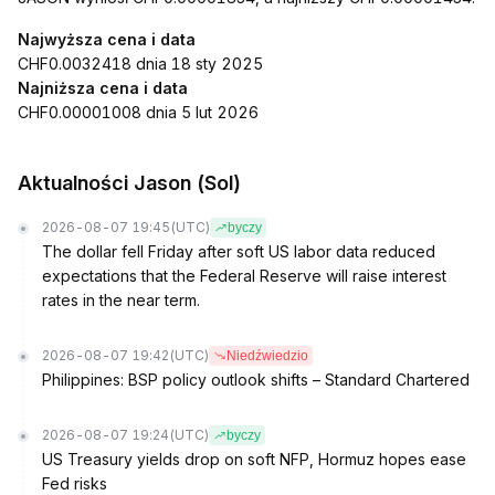
Najwyższa cena i data
CHF0.0032418 dnia 18 sty 2025
Najniższa cena i data
CHF0.00001008 dnia 5 lut 2026
Aktualności Jason (Sol)
2026-08-07 19:45
(UTC)
byczy
The dollar fell Friday after soft US labor data reduced
expectations that the Federal Reserve will raise interest
rates in the near term.
2026-08-07 19:42
(UTC)
Niedźwiedzio
Philippines: BSP policy outlook shifts – Standard Chartered
2026-08-07 19:24
(UTC)
byczy
US Treasury yields drop on soft NFP, Hormuz hopes ease
Fed risks