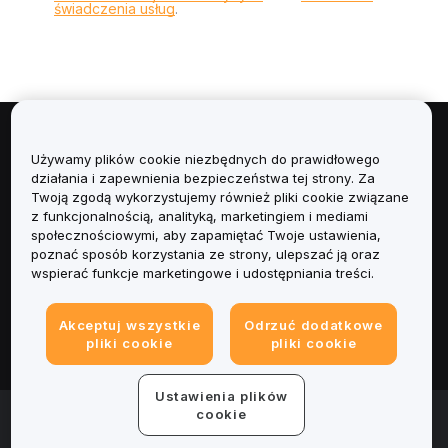
świadczenia usług
.
Informacje
Używamy plików cookie niezbędnych do prawidłowego
działania i zapewnienia bezpieczeństwa tej strony. Za
Usługi
Twoją zgodą wykorzystujemy również pliki cookie związane
z funkcjonalnością, analityką, marketingiem i mediami
społecznościowymi, aby zapamiętać Twoje ustawienia,
Obsługa Klienta
poznać sposób korzystania ze strony, ulepszać ją oraz
wspierać funkcje marketingowe i udostępniania treści.
Produkty
Akceptuj wszystkie
Odrzuć dodatkowe
Informacje prawne
pliki cookie
pliki cookie
Ustawienia plików
© 2025-2026 Bybit.eu. All rights reserved.
cookie
Warunki świadczenia usług
|
Polityka Prywatności
|
Dane