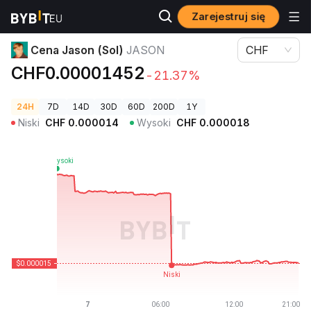
Zarejestruj się
Ceny kryptowalut
Cena Jason (Sol) JASON
Cena Jason (Sol)
JASON
CHF
CHF0.00001452
-21.37%
24H
7D
14D
30D
60D
200D
1Y
Niski
CHF
0.000014
Wysoki
CHF
0.000018