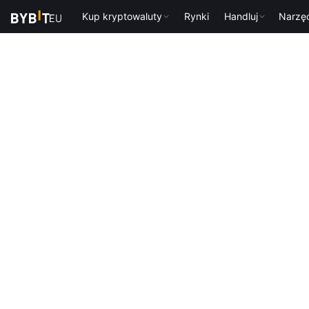
Kup kryptowaluty
Rynki
Handluj
Narzę