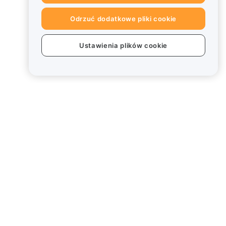
Odrzuć dodatkowe pliki cookie
Ustawienia plików cookie
Informacje prawne
Polityka dotycząca konfliktu
interesów
Podsumowanie polityki
powiernictwa i zarządzania
Informacje ESG
Biuletyny informacyjne
kryptoaktywów