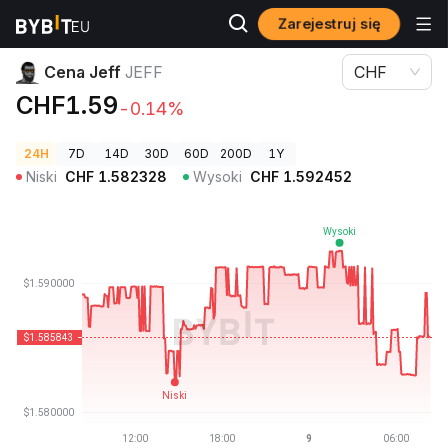
Zarejestruj się
Ceny kryptowalut
Cena Jeff JEFF
Cena Jeff
JEFF
CHF
CHF1.59
-0.14%
24H
7D
14D
30D
60D
200D
1Y
Niski
CHF
1.582328
Wysoki
CHF
1.592452