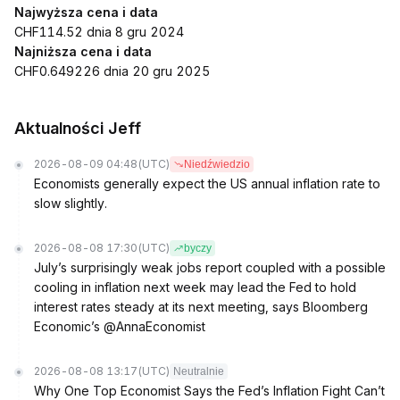
Najwyższa cena i data
CHF114.52 dnia 8 gru 2024
Najniższa cena i data
CHF0.649226 dnia 20 gru 2025
Aktualności Jeff
2026-08-09 04:48
(UTC)
Niedźwiedzio
Economists generally expect the US annual inflation rate to
slow slightly.
2026-08-08 17:30
(UTC)
byczy
July’s surprisingly weak jobs report coupled with a possible
cooling in inflation next week may lead the Fed to hold
interest rates steady at its next meeting, says Bloomberg
Economic’s @AnnaEconomist
2026-08-08 13:17
(UTC)
Neutralnie
Why One Top Economist Says the Fed’s Inflation Fight Can’t