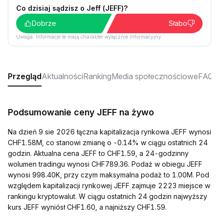
Co dzisiaj sądzisz o Jeff (JEFF)?
Dobrze
Słabo
Uwaga: Informacje te mają charakter wyłącznie informacyjny.
Przegląd
Aktualności
Ranking
Media społecznościowe
FAQ
Podsumowanie ceny JEFF na żywo
Na dzień 9 sie 2026 łączna kapitalizacja rynkowa JEFF wynosi
CHF1.58M, co stanowi zmianę o -0.14% w ciągu ostatnich 24
godzin. Aktualna cena JEFF to CHF1.59, a 24-godzinny
wolumen tradingu wynosi CHF789.36. Podaż w obiegu JEFF
wynosi 998.40K, przy czym maksymalna podaż to 1.00M. Pod
względem kapitalizacji rynkowej JEFF zajmuje 2223 miejsce w
rankingu kryptowalut. W ciągu ostatnich 24 godzin najwyższy
kurs JEFF wyniósł CHF1.60, a najniższy CHF1.59.