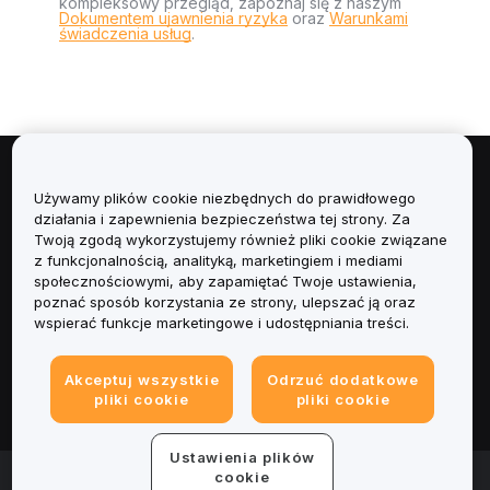
kompleksowy przegląd, zapoznaj się z naszym
Dokumentem ujawnienia ryzyka
oraz
Warunkami
świadczenia usług
.
Informacje
Używamy plików cookie niezbędnych do prawidłowego
działania i zapewnienia bezpieczeństwa tej strony. Za
Usługi
Twoją zgodą wykorzystujemy również pliki cookie związane
z funkcjonalnością, analityką, marketingiem i mediami
społecznościowymi, aby zapamiętać Twoje ustawienia,
Obsługa Klienta
poznać sposób korzystania ze strony, ulepszać ją oraz
wspierać funkcje marketingowe i udostępniania treści.
Produkty
Akceptuj wszystkie
Odrzuć dodatkowe
Informacje prawne
pliki cookie
pliki cookie
Ustawienia plików
© 2025-2026 Bybit.eu. All rights reserved.
cookie