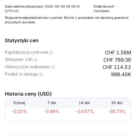
Data ostatniej aktualizacji: 2026-08-09 08:18:14
Źródło danych:
(UTC+0)
CoinGecko
Wyłączenie odpowiedzialności cywilnej: Wyniki z przeszłości nie stanowią gwarancji
przyszłych wyników.
Statystyki cen
Kapitalizacja rynkowa
1.58M
Wolumen 24h
789.36
Historyczne maksimum
114.52
Podaż w obiegu
998.40K
Historia ceny (USD)
Dzisiaj
7 dni
14 dni
30 dni
-0.32%
-0.49%
-14.67%
-30.73%