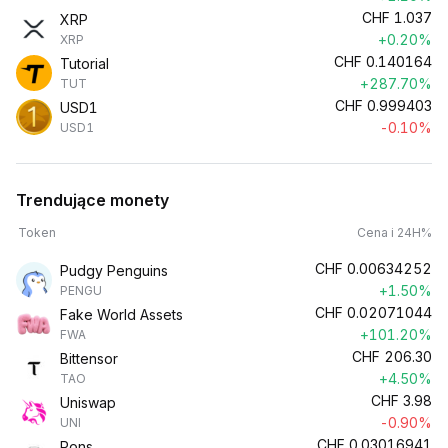
CHF
1.037
XRP
+0.20%
XRP
CHF
0.140164
Tutorial
+287.70%
TUT
CHF
0.999403
USD1
-0.10%
USD1
Trendujące monety
Token
Cena i 24H%
CHF
0.00634252
Pudgy Penguins
+1.50%
PENGU
CHF
0.02071044
Fake World Assets
+101.20%
FWA
CHF
206.30
Bittensor
+4.50%
TAO
CHF
3.98
Uniswap
-0.90%
UNI
CHF
0.03016941
Pons