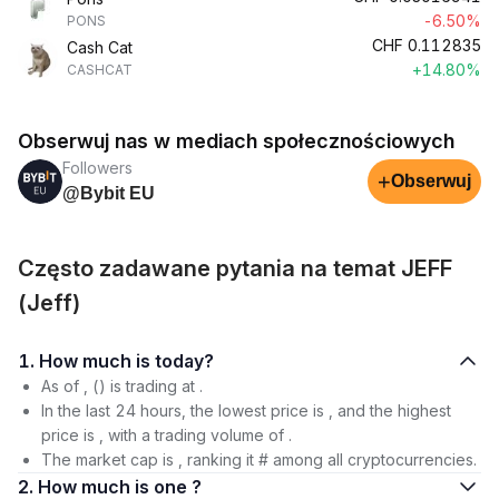
-6.50%
PONS
CHF
0.112835
Cash Cat
+14.80%
CASHCAT
Obserwuj nas w mediach społecznościowych
Followers
+
Obserwuj
@Bybit EU
Często zadawane pytania na temat JEFF
(Jeff)
1. How much is today?
As of , () is trading at .
In the last 24 hours, the lowest price is , and the highest
price is , with a trading volume of .
The market cap is , ranking it # among all cryptocurrencies.
2. How much is one ?