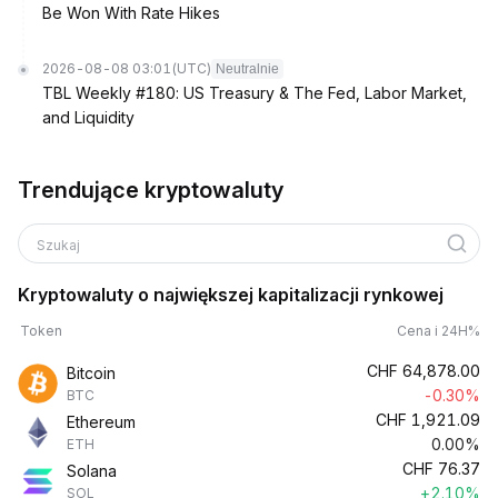
Be Won With Rate Hikes
2026-08-08 03:01
(UTC)
Neutralnie
TBL Weekly #180: US Treasury & The Fed, Labor Market,
and Liquidity
Trendujące kryptowaluty
Szukaj
Kryptowaluty o największej kapitalizacji rynkowej
Token
Cena i 24H%
CHF
64,878.00
Bitcoin
-0.30%
BTC
CHF
1,921.09
Ethereum
0.00%
ETH
CHF
76.37
Solana
+2.10%
SOL