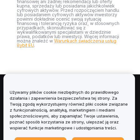
finansowej ani żadnej rekomendacji lub oferty
kupna, sprzedaży lub posiadania jakichkolwiek
cyfrowych aktywów. Przed rozpoczęciem handlu
lub posiadaniem cyfrowych aktywów inwestorzy
powinni dokładnie ocenić swoją sytuację
finansową i tolerancję ryzyka oraz, w stosownych
przypadkach, skonsultować się z
wykwalifikowanymi specjalistami w dziedzinie
prawa, podatków lub inwestycji. Więcej informacji
można znaleźć w
Warunkach świadczenia usług
Bybit EU
.
Informacje
Używamy plików cookie niezbędnych do prawidłowego
działania i zapewnienia bezpieczeństwa tej strony. Za
Usługi
Twoją zgodą wykorzystujemy również pliki cookie związane
z funkcjonalnością, analityką, marketingiem i mediami
społecznościowymi, aby zapamiętać Twoje ustawienia,
Obsługa Klienta
poznać sposób korzystania ze strony, ulepszać ją oraz
wspierać funkcje marketingowe i udostępniania treści.
Produkty