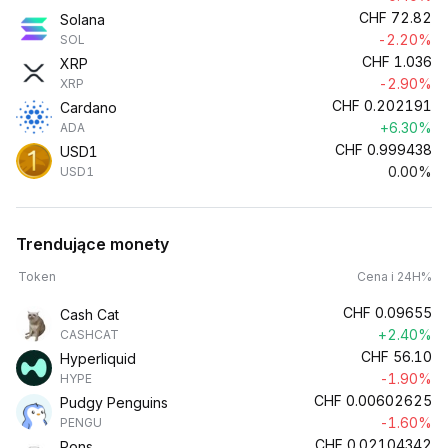
CHF
72.82
Solana
-2.20%
SOL
CHF
1.036
XRP
-2.90%
XRP
CHF
0.202191
Cardano
+6.30%
ADA
CHF
0.999438
USD1
0.00%
USD1
Trendujące monety
Token
Cena i 24H%
CHF
0.09655
Cash Cat
+2.40%
CASHCAT
CHF
56.10
Hyperliquid
-1.90%
HYPE
CHF
0.00602625
Pudgy Penguins
-1.60%
PENGU
CHF
0.02104342
Pons