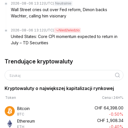
2026-08-06 13:12
(UTC)
Neutralnie
Wall Street cries out over Fed reform, Dimon backs
Wachter, calling him visionary
2026-08-06 13:12
(UTC)
Niedźwiedzio
United States: Core CPI momentum expected to return in
July – TD Securities
Trendujące kryptowaluty
Szukaj
Kryptowaluty o największej kapitalizacji rynkowej
Token
Cena i 24H%
CHF
64,398.00
Bitcoin
-0.50%
BTC
CHF
1,908.34
Ethereum
-0.40%
ETH