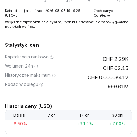
Data ostatniej aktualizacji: 2026-08-06 19:19:25
Źródło danych:
(UTC+0)
CoinGecko
Wyłączenie odpowiedzialności cywilnej: Wyniki z przeszłości nie stanowią gwarancji
przyszłych wyników.
Statystyki cen
Kapitalizacja rynkowa
2.29K
Wolumen 24h
62.15
Historyczne maksimum
0.00008412
Podaż w obiegu
999.61M
Historia ceny (USD)
Dzisiaj
7 dni
14 dni
30 dni
-8.50%
--
+8.12%
+7.90%