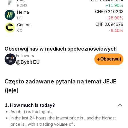
+11.90%
PONS
CHF
0.210203
Heima
-28.90%
HEI
CHF
0.094679
Canton
-9.40%
CC
Obserwuj nas w mediach społecznościowych
Followers
+
Obserwuj
@Bybit EU
Często zadawane pytania na temat JEJE
(jeje)
1. How much is today?
As of , () is trading at .
In the last 24 hours, the lowest price is , and the highest
price is , with a trading volume of .