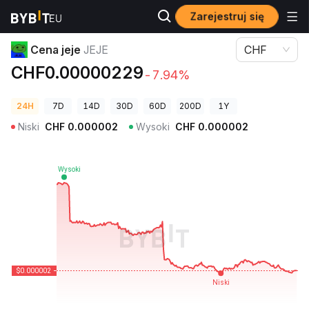
Zarejestruj się
Ceny kryptowalut
Cena jeje JEJE
Cena jeje
JEJE
CHF
CHF0.00000229
-7.94%
24H
7D
14D
30D
60D
200D
1Y
Niski
CHF
0.000002
Wysoki
CHF
0.000002