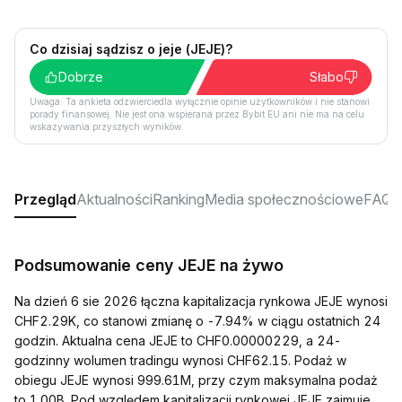
Co dzisiaj sądzisz o jeje (JEJE)?
Dobrze
Słabo
Uwaga: Ta ankieta odzwierciedla wyłącznie opinie użytkowników i nie stanowi
porady finansowej. Nie jest ona wspierana przez Bybit EU ani nie ma na celu
wskazywania przyszłych wyników.
Przegląd
Aktualności
Ranking
Media społecznościowe
FAQ
Podsumowanie ceny JEJE na żywo
Na dzień 6 sie 2026 łączna kapitalizacja rynkowa JEJE wynosi
CHF2.29K, co stanowi zmianę o -7.94% w ciągu ostatnich 24
godzin. Aktualna cena JEJE to CHF0.00000229, a 24-
godzinny wolumen tradingu wynosi CHF62.15. Podaż w
obiegu JEJE wynosi 999.61M, przy czym maksymalna podaż
to 1.00B. Pod względem kapitalizacji rynkowej JEJE zajmuje