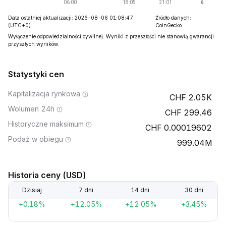
Data ostatniej aktualizacji: 2026-08-06 01:08:47
Źródło danych:
(UTC+0)
CoinGecko
Wyłączenie odpowiedzialności cywilnej: Wyniki z przeszłości nie stanowią gwarancji
przyszłych wyników.
Statystyki cen
Kapitalizacja rynkowa
2.05K
Wolumen 24h
299.46
Historyczne maksimum
0.00019602
Podaż w obiegu
999.04M
Historia ceny (USD)
Dzisiaj
7 dni
14 dni
30 dni
+0.18%
+12.05%
+12.05%
+3.45%