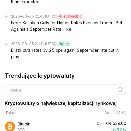
than expected.
2026-08-05 21:48
(UTC)
Niedźwiedzio
Fed’s Kashkari Calls for Higher Rates Even as Traders Bet
Against a September Rate Hike
2026-08-05 21:44
(UTC)
byczy
Brazil cuts rates by 25 bps again, September rate cut in
play
Trendujące kryptowaluty
Szukaj
Kryptowaluty o największej kapitalizacji rynkowej
Token
Cena i 24H%
CHF
64,539.00
Bitcoin
+0.92%
BTC