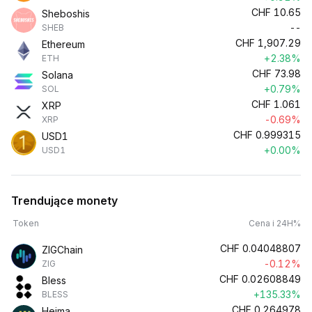
CHF
10.65
Sheboshis
--
SHEB
CHF
1,907.29
Ethereum
+2.38%
ETH
CHF
73.98
Solana
+0.79%
SOL
CHF
1.061
XRP
-0.69%
XRP
CHF
0.999315
USD1
+0.00%
USD1
Trendujące monety
Token
Cena i 24H%
CHF
0.04048807
ZIGChain
-0.12%
ZIG
CHF
0.02608849
Bless
+135.33%
BLESS
CHF
0.264978
Heima