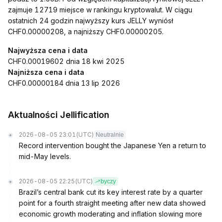
zajmuje 12719 miejsce w rankingu kryptowalut. W ciągu
ostatnich 24 godzin najwyższy kurs JELLY wyniósł
CHF0.00000208, a najniższy CHF0.00000205.
Najwyższa cena i data
CHF0.00019602 dnia 18 kwi 2025
Najniższa cena i data
CHF0.00000184 dnia 13 lip 2026
Aktualności Jellification
2026-08-05 23:01
(UTC)
Neutralnie
Record intervention bought the Japanese Yen a return to
mid-May levels.
2026-08-05 22:25
(UTC)
byczy
Brazil’s central bank cut its key interest rate by a quarter
point for a fourth straight meeting after new data showed
economic growth moderating and inflation slowing more