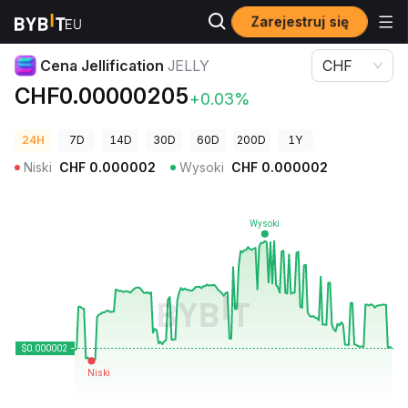
Zarejestruj się
Ceny kryptowalut
Cena Jellification JELLY
Cena Jellification
JELLY
CHF
CHF0.00000205
+0.03%
24H
7D
14D
30D
60D
200D
1Y
Niski
CHF
0.000002
Wysoki
CHF
0.000002