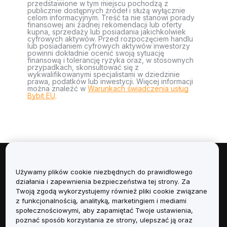
przedstawione w tym miejscu pochodzą z
publicznie dostępnych źródeł i służą wyłącznie
celom informacyjnym. Treść ta nie stanowi porady
finansowej ani żadnej rekomendacji lub oferty
kupna, sprzedaży lub posiadania jakichkolwiek
cyfrowych aktywów. Przed rozpoczęciem handlu
lub posiadaniem cyfrowych aktywów inwestorzy
powinni dokładnie ocenić swoją sytuację
finansową i tolerancję ryzyka oraz, w stosownych
przypadkach, skonsultować się z
wykwalifikowanymi specjalistami w dziedzinie
prawa, podatków lub inwestycji. Więcej informacji
można znaleźć w
Warunkach świadczenia usług
Bybit EU
.
Informacje
Używamy plików cookie niezbędnych do prawidłowego
działania i zapewnienia bezpieczeństwa tej strony. Za
Usługi
Twoją zgodą wykorzystujemy również pliki cookie związane
z funkcjonalnością, analityką, marketingiem i mediami
społecznościowymi, aby zapamiętać Twoje ustawienia,
Obsługa Klienta
poznać sposób korzystania ze strony, ulepszać ją oraz