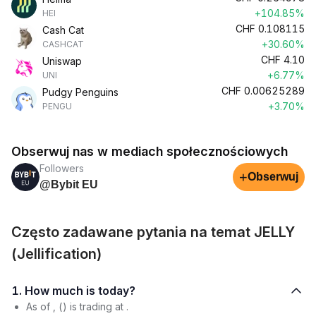
+104.85%
HEI
CHF
0.108115
Cash Cat
+30.60%
CASHCAT
CHF
4.10
Uniswap
+6.77%
UNI
CHF
0.00625289
Pudgy Penguins
+3.70%
PENGU
Obserwuj nas w mediach społecznościowych
Followers
+
Obserwuj
@Bybit EU
Często zadawane pytania na temat JELLY
(Jellification)
1. How much is today?
As of , () is trading at .