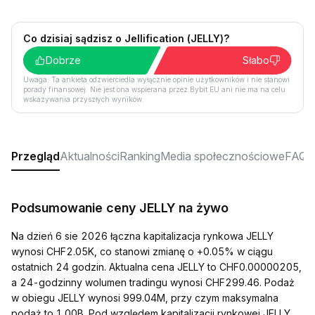
Co dzisiaj sądzisz o Jellification (JELLY)?
Dobrze
Słabo
Uwaga: Ta ankieta odzwierciedla wyłącznie opinie użytkowników i nie stanowi
porady finansowej. Nie jest ona wspierana przez Bybit EU ani nie ma na celu
wskazywania przyszłych wyników.
Przegląd
Aktualności
Ranking
Media społecznościowe
FAQ
Podsumowanie ceny JELLY na żywo
Na dzień 6 sie 2026 łączna kapitalizacja rynkowa JELLY
wynosi CHF2.05K, co stanowi zmianę o +0.05% w ciągu
ostatnich 24 godzin. Aktualna cena JELLY to CHF0.00000205,
a 24-godzinny wolumen tradingu wynosi CHF299.46. Podaż
w obiegu JELLY wynosi 999.04M, przy czym maksymalna
podaż to 1.00B. Pod względem kapitalizacji rynkowej JELLY