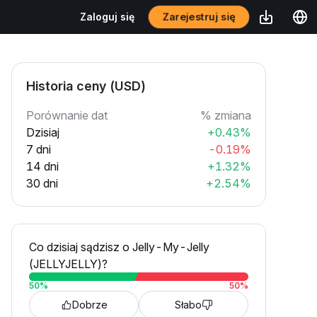
Zarejestruj się
Zaloguj się
Historia ceny (USD)
Porównanie dat
% zmiana
Dzisiaj
+0.43%
7 dni
-0.19%
14 dni
+1.32%
30 dni
+2.54%
Co dzisiaj sądzisz o Jelly-My-Jelly
(JELLYJELLY)?
50
%
50
%
Dobrze
Słabo