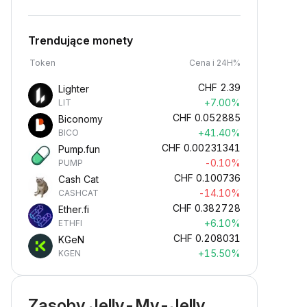
Trendujące monety
Token
Cena i 24H%
CHF
2.39
Lighter
+7.00%
LIT
CHF
0.052885
Biconomy
+41.40%
BICO
CHF
0.00231341
Pump.fun
-0.10%
PUMP
CHF
0.100736
Cash Cat
-14.10%
CASHCAT
CHF
0.382728
Ether.fi
+6.10%
ETHFI
CHF
0.208031
KGeN
+15.50%
KGEN
Zasoby Jelly-My-Jelly