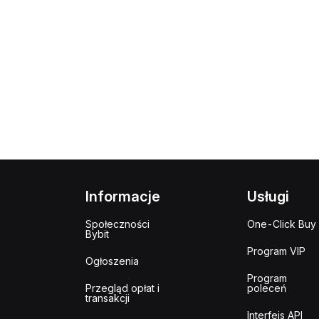
Informacje
Usługi
Społeczności
One-Click Buy
Bybit
Program VIP
Ogłoszenia
Program
Przegląd opłat i
poleceń
transakcji
Interfejs API