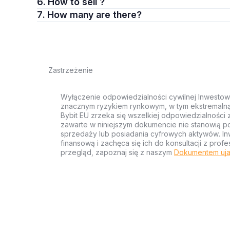
6. How to sell ?
7. How many are there?
Zastrzeżenie
Wyłączenie odpowiedzialności cywilnej Inwestow
znacznym ryzykiem rynkowym, w tym ekstremalną z
Bybit EU zrzeka się wszelkiej odpowiedzialności 
zawarte w niniejszym dokumencie nie stanowią po
sprzedaży lub posiadania cyfrowych aktywów. Inw
finansową i zachęca się ich do konsultacji z pr
przegląd, zapoznaj się z naszym
Dokumentem uja