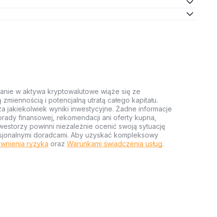
anie w aktywa kryptowalutowe wiąże się ze
miennością i potencjalną utratą całego kapitału.
za jakiekolwiek wyniki inwestycyjne. Żadne informacje
rady finansowej, rekomendacji ani oferty kupna,
estorzy powinni niezależnie ocenić swoją sytuację
ofesjonalnymi doradcami. Aby uzyskać kompleksowy
wnienia ryzyka
oraz
Warunkami świadczenia usług
.