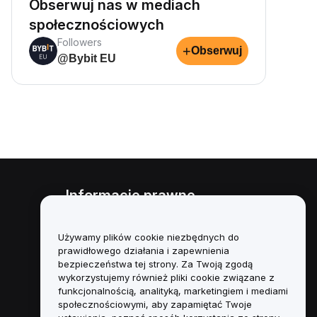
Obserwuj nas w mediach
społecznościowych
Followers
+
Obserwuj
@Bybit EU
Informacje prawne
Polityka dotycząca konfliktu
interesów
Używamy plików cookie niezbędnych do
prawidłowego działania i zapewnienia
Podsumowanie polityki
bezpieczeństwa tej strony. Za Twoją zgodą
powiernictwa i zarządzania
wykorzystujemy również pliki cookie związane z
funkcjonalnością, analityką, marketingiem i mediami
Informacje ESG
społecznościowymi, aby zapamiętać Twoje