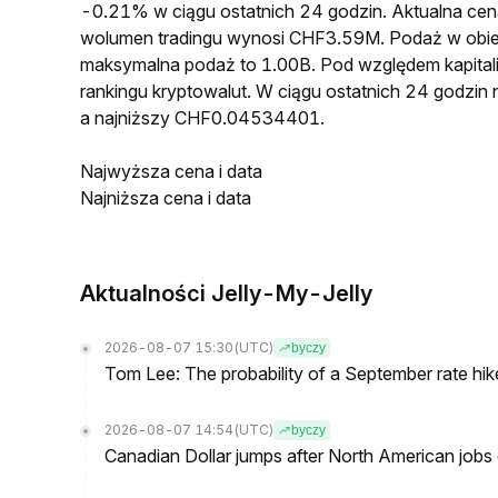
-0.21% w ciągu ostatnich 24 godzin. Aktualna 
wolumen tradingu wynosi CHF3.59M. Podaż w obi
maksymalna podaż to 1.00B. Pod względem kapitali
rankingu kryptowalut. W ciągu ostatnich 24 godz
a najniższy CHF0.04534401.
Najwyższa cena i data
Najniższa cena i data
Aktualności Jelly-My-Jelly
2026-08-07 15:30
(UTC)
byczy
Tom Lee: The probability of a September rate hi
2026-08-07 14:54
(UTC)
byczy
Canadian Dollar jumps after North American jobs 