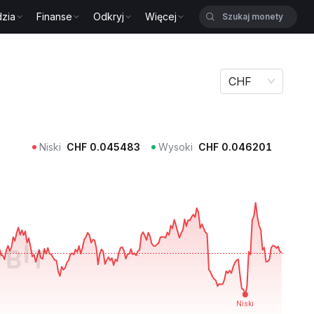
zia
Finanse
Odkryj
Więcej
Y
CHF
Niski
CHF
0.045483
Wysoki
CHF
0.046201