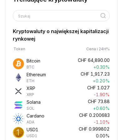
Szukaj
Kryptowaluty o największej kapitalizacji
rynkowej
Token
Cena i 24H%
CHF
64,890.00
Bitcoin
+0.30%
BTC
CHF
1,917.23
Ethereum
+0.20%
ETH
CHF
1.027
XRP
-1.90%
XRP
CHF
73.88
Solana
+0.60%
SOL
CHF
0.200683
Cardano
-1.10%
ADA
CHF
0.999802
USD1
0.00%
USD1