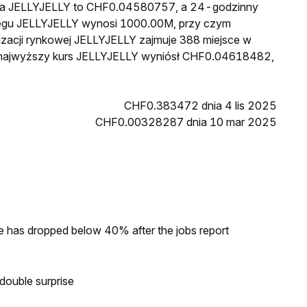
cena JELLYJELLY to CHF0.04580757, a 24-godzinny
egu JELLYJELLY wynosi 1000.00M, przy czym
zacji rynkowej JELLYJELLY zajmuje 388 miejsce w
in najwyższy kurs JELLYJELLY wyniósł CHF0.04618482,
CHF0.383472 dnia 4 lis 2025
CHF0.00328287 dnia 10 mar 2025
ke has dropped below 40% after the jobs report
double surprise