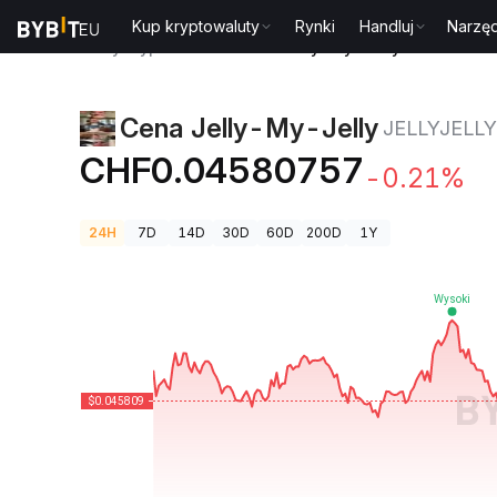
Kup kryptowaluty
Rynki
Handluj
Narzęd
Ceny kryptowalut
Cena Jelly-My-Jelly JELLYJELL
Cena Jelly-My-Jelly
JELLYJELLY
CHF0.04580757
-0.21%
24H
7D
14D
30D
60D
200D
1Y