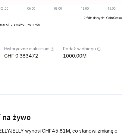
Źródło danych: CoinGecko
warancji przyszłych wyników.
Historyczne maksimum
Podaż w obiegu
0.383472
1000.00M
 na żywo
a JELLYJELLY wynosi CHF45.81M, co stanowi zmianę o