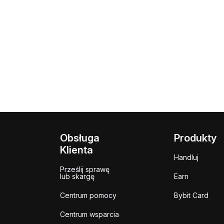
Obsługa
Produkty
Klienta
Handluj
Prześlij sprawę
lub skargę
Earn
Centrum pomocy
Bybit Card
Centrum wsparcia