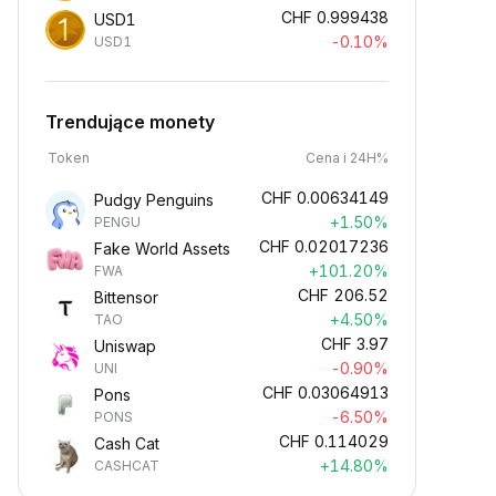
CHF
0.999438
USD1
-0.10%
USD1
Trendujące monety
Token
Cena i 24H%
CHF
0.00634149
Pudgy Penguins
+1.50%
PENGU
CHF
0.02017236
Fake World Assets
+101.20%
FWA
CHF
206.52
Bittensor
+4.50%
TAO
CHF
3.97
Uniswap
-0.90%
UNI
CHF
0.03064913
Pons
-6.50%
PONS
CHF
0.114029
Cash Cat
+14.80%
CASHCAT