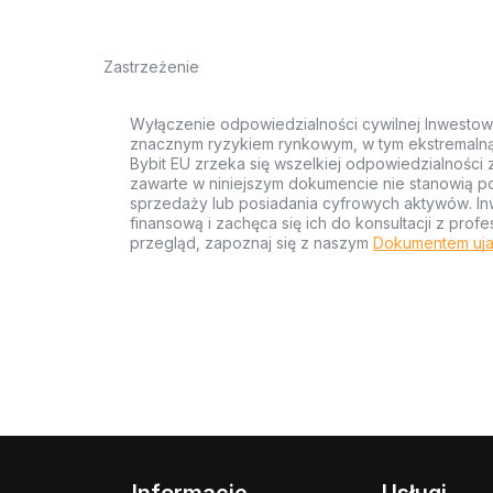
Zastrzeżenie
Wyłączenie odpowiedzialności cywilnej Inwestow
znacznym ryzykiem rynkowym, w tym ekstremalną z
Bybit EU zrzeka się wszelkiej odpowiedzialności 
zawarte w niniejszym dokumencie nie stanowią po
sprzedaży lub posiadania cyfrowych aktywów. Inw
finansową i zachęca się ich do konsultacji z pr
przegląd, zapoznaj się z naszym
Dokumentem uja