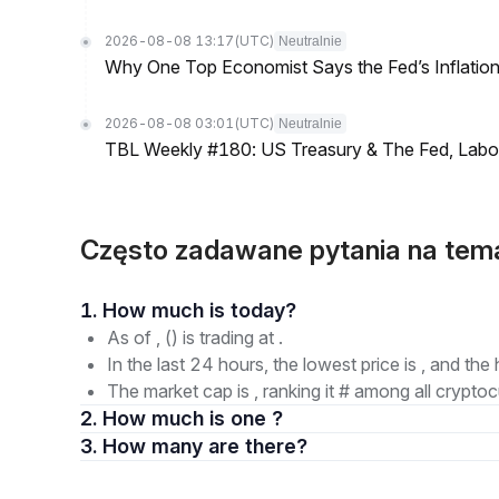
2026-08-08 13:17
(UTC)
Neutralnie
Why One Top Economist Says the Fed’s Inflation
2026-08-08 03:01
(UTC)
Neutralnie
TBL Weekly #180: US Treasury & The Fed, Labor 
Często zadawane pytania na te
1. How much is today?
As of , () is trading at .
In the last 24 hours, the lowest price is , and the 
The market cap is , ranking it # among all cryptoc
2. How much is one ?
3. How many are there?