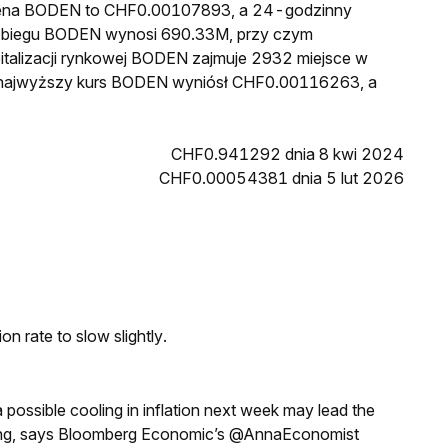
 cena BODEN to CHF0.00107893, a 24-godzinny
obiegu BODEN wynosi 690.33M, przy czym
alizacji rynkowej BODEN zajmuje 2932 miejsce w
in najwyższy kurs BODEN wyniósł CHF0.00116263, a
CHF0.941292 dnia 8 kwi 2024
CHF0.00054381 dnia 5 lut 2026
n rate to slow slightly.
a possible cooling in inflation next week may lead the
eeting, says Bloomberg Economic’s @AnnaEconomist