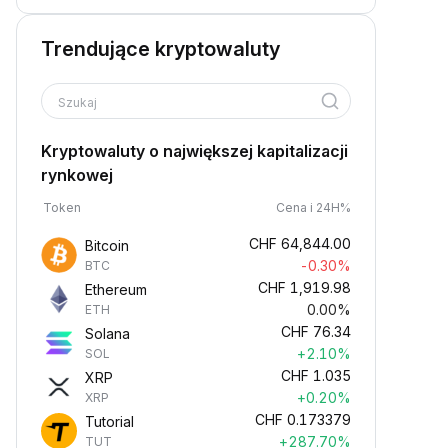
Trendujące kryptowaluty
Szukaj
Kryptowaluty o największej kapitalizacji
rynkowej
Token
Cena i 24H%
CHF
64,844.00
Bitcoin
-0.30%
BTC
CHF
1,919.98
Ethereum
0.00%
ETH
CHF
76.34
Solana
+2.10%
SOL
CHF
1.035
XRP
+0.20%
XRP
CHF
0.173379
Tutorial
+287.70%
TUT