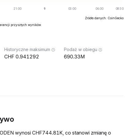
Źródło danych: CoinGecko
warancji przyszłych wyników.
Historyczne maksimum
Podaż w obiegu
0.941292
690.33M
żywo
a BODEN wynosi CHF744.81K, co stanowi zmianę o