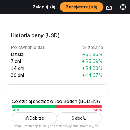
Zarejestruj się
Zaloguj się
Historia ceny (USD)
Porównanie dat
% zmiana
Dzisiaj
+51.86%
7 dni
+55.69%
14 dni
+54.83%
30 dni
+44.67%
Co dzisiaj sądzisz o Jeo Boden (BODEN)?
50
%
50
%
Dobrze
Słabo
Uwaga: Informacje te mają charakter wyłącznie informacyjny.