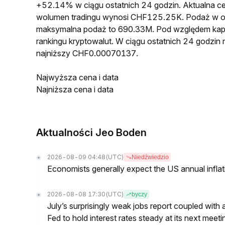
+52.14% w ciągu ostatnich 24 godzin. Aktualna
wolumen tradingu wynosi CHF125.25K. Podaż w 
maksymalna podaż to 690.33M. Pod względem kapit
rankingu kryptowalut. W ciągu ostatnich 24 godz
najniższy CHF0.00070137.
Najwyższa cena i data
Najniższa cena i data
Aktualności Jeo Boden
2026-08-09 04:48
(UTC)
Niedźwiedzio
Economists generally expect the US annual inflatio
2026-08-08 17:30
(UTC)
byczy
July’s surprisingly weak jobs report coupled with 
Fed to hold interest rates steady at its next m