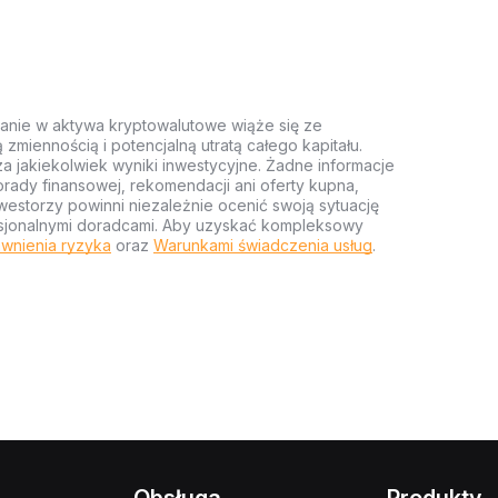
anie w aktywa kryptowalutowe wiąże się ze
miennością i potencjalną utratą całego kapitału.
za jakiekolwiek wyniki inwestycyjne. Żadne informacje
rady finansowej, rekomendacji ani oferty kupna,
estorzy powinni niezależnie ocenić swoją sytuację
ofesjonalnymi doradcami. Aby uzyskać kompleksowy
wnienia ryzyka
oraz
Warunkami świadczenia usług
.