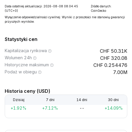
Data ostatniej aktualizacji: 2026-08-08 08:04:45
Źródło danych:
(UTC+0)
CoinGecko
Wyłączenie odpowiedzialności cywilnej: Wyniki z przeszłości nie stanowią gwarancji
przyszłych wyników.
Statystyki cen
Kapitalizacja rynkowa
50.31K
Wolumen 24h
320.08
Historyczne maksimum
0.254476
Podaż w obiegu
7.00M
Historia ceny (USD)
Dzisiaj
7 dni
14 dni
30 dni
+1.92%
+7.12%
--
+14.09%