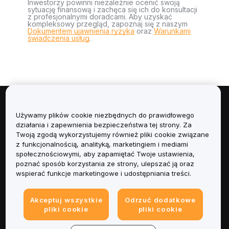
Inwestorzy powinni niezależnie ocenić swoją
sytuację finansową i zachęca się ich do konsultacji
z profesjonalnymi doradcami. Aby uzyskać
kompleksowy przegląd, zapoznaj się z naszym
Dokumentem ujawnienia ryzyka
oraz
Warunkami
świadczenia usług
.
Informacje
Używamy plików cookie niezbędnych do prawidłowego
działania i zapewnienia bezpieczeństwa tej strony. Za
Usługi
Twoją zgodą wykorzystujemy również pliki cookie związane
z funkcjonalnością, analityką, marketingiem i mediami
społecznościowymi, aby zapamiętać Twoje ustawienia,
Obsługa Klienta
poznać sposób korzystania ze strony, ulepszać ją oraz
wspierać funkcje marketingowe i udostępniania treści.
Produkty
Akceptuj wszystkie
Odrzuć dodatkowe
Informacje prawne
pliki cookie
pliki cookie