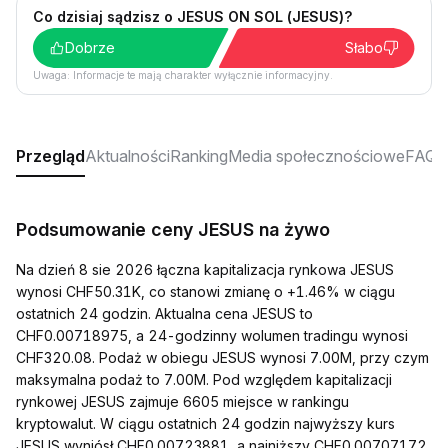
Co dzisiaj sądzisz o JESUS ON SOL (JESUS)?
Dobrze
Słabo
Uwaga: Informacje te mają charakter wyłącznie informacyjny.
Przegląd
Aktualności
Ranking
Media społecznościowe
FAQ
Podsumowanie ceny JESUS na żywo
Na dzień 8 sie 2026 łączna kapitalizacja rynkowa JESUS
wynosi CHF50.31K, co stanowi zmianę o +1.46% w ciągu
ostatnich 24 godzin. Aktualna cena JESUS to
CHF0.00718975, a 24-godzinny wolumen tradingu wynosi
CHF320.08. Podaż w obiegu JESUS wynosi 7.00M, przy czym
maksymalna podaż to 7.00M. Pod względem kapitalizacji
rynkowej JESUS zajmuje 6605 miejsce w rankingu
kryptowalut. W ciągu ostatnich 24 godzin najwyższy kurs
JESUS wyniósł CHF0.00723881, a najniższy CHF0.00707172.