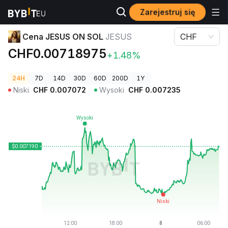
Zarejestruj się
Ceny kryptowalut
Cena JESUS ON SOL JESUS
Cena JESUS ON SOL
JESUS
CHF
CHF0.00718975
+1.48%
24H
7D
14D
30D
60D
200D
1Y
Niski
CHF
0.007072
Wysoki
CHF
0.007235