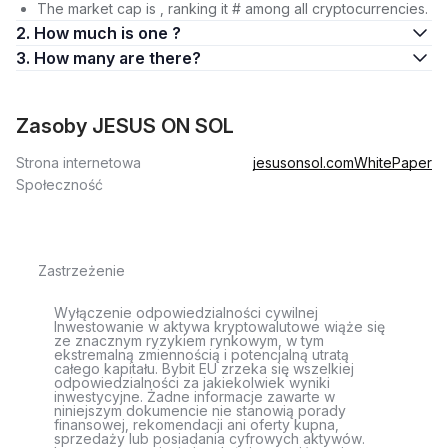
The market cap is , ranking it # among all cryptocurrencies.
2. How much is one ?
3. How many are there?
Zasoby JESUS ON SOL
Strona internetowa
jesusonsol.com
WhitePaper
Społeczność
Zastrzeżenie
Wyłączenie odpowiedzialności cywilnej
Inwestowanie w aktywa kryptowalutowe wiąże się
ze znacznym ryzykiem rynkowym, w tym
ekstremalną zmiennością i potencjalną utratą
całego kapitału. Bybit EU zrzeka się wszelkiej
odpowiedzialności za jakiekolwiek wyniki
inwestycyjne. Żadne informacje zawarte w
niniejszym dokumencie nie stanowią porady
finansowej, rekomendacji ani oferty kupna,
sprzedaży lub posiadania cyfrowych aktywów.