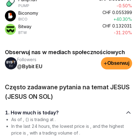
-0.50%
PUMP
CHF
0.055399
Biconomy
+40.30%
BICO
CHF
0.132031
Bitway
-31.20%
BTW
Obserwuj nas w mediach społecznościowych
Followers
+
Obserwuj
@Bybit EU
Często zadawane pytania na temat JESUS
(JESUS ON SOL)
1. How much is today?
As of , () is trading at .
In the last 24 hours, the lowest price is , and the highest
price is , with a trading volume of .