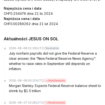
Najwyższa cena i data
CHF0.254476 dnia 21 lis 2024
Najniższa cena i data
CHF0.00289262 dnia 21 lut 2024
Aktualności JESUS ON SOL
2026-08-08 01:39
(UTC)
Neutralnie
July nonfarm payrolls did not give the Federal Reserve a
clear answer; the “New Federal Reserve News Agency”:
whether to raise rates in September still depends on
inflation.
2026-08-08 00:25
(UTC)
Niedźwiedzio
Morgan Stanley: Expects Federal Reserve balance sheet to
shrink by $1.5 trillion
2026-08-07 23:28
(UTC)
Niedźwiedzio