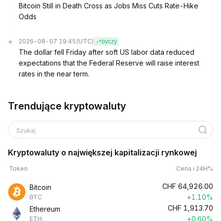
Bitcoin Still in Death Cross as Jobs Miss Cuts Rate-Hike
Odds
2026-08-07 19:45
(UTC)
byczy
The dollar fell Friday after soft US labor data reduced
expectations that the Federal Reserve will raise interest
rates in the near term.
Trendujące kryptowaluty
Szukaj
Kryptowaluty o największej kapitalizacji rynkowej
Token
Cena i 24H%
CHF
64,926.00
Bitcoin
+1.10%
BTC
CHF
1,913.70
Ethereum
+0.60%
ETH