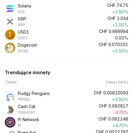
CHF
74.75
Solana
+2.80%
SOL
CHF
1.034
XRP
+1.00%
XRP
CHF
0.999994
USD1
0.00%
USD1
CHF
0.070201
Dogecoin
+1.60%
DOGE
Trendujące monety
Token
Cena i 24H%
CHF
0.00620093
Pudgy Penguins
+2.80%
PENGU
CHF
0.092817
Cash Cat
-4.70%
CASHCAT
CHF
0.092248
Pi Network
+4.70%
PI
CHF
0.0022797
Pump.fun