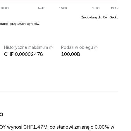
Źródło danych: CoinGecko
warancji przyszłych wyników.
Historyczne maksimum
Podaż w obiegu
0.00002478
100.00B
o
a VOY wynosi CHF1.47M, co stanowi zmianę o 0.00% w