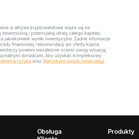
anie w aktywa kryptowalutowe wiąże się ze
miennością i potencjalną utratą całego kapitału.
za jakiekolwiek wyniki inwestycyjne. Żadne informacje
rady finansowej, rekomendacji ani oferty kupna,
estorzy powinni niezależnie ocenić swoją sytuację
ofesjonalnymi doradcami. Aby uzyskać kompleksowy
wnienia ryzyka
oraz
Warunkami świadczenia usług
.
Obsługa
Produkty