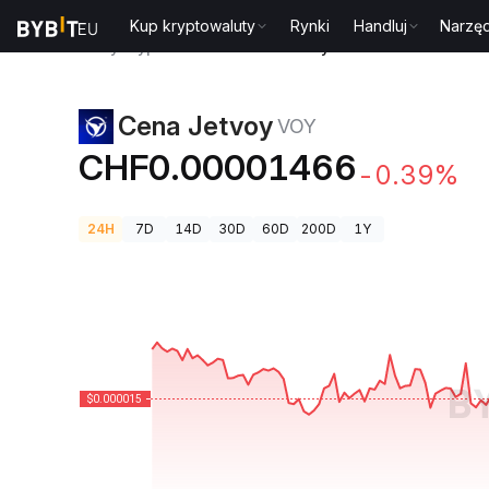
Kup kryptowaluty
Rynki
Handluj
Narzęd
Ceny kryptowalut
Cena Jetvoy VOY
Cena Jetvoy
VOY
CHF0.00001466
-0.39%
24H
7D
14D
30D
60D
200D
1Y