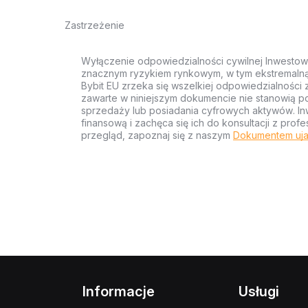
Zastrzeżenie
Wyłączenie odpowiedzialności cywilnej Inwestow
znacznym ryzykiem rynkowym, w tym ekstremalną z
Bybit EU zrzeka się wszelkiej odpowiedzialności 
zawarte w niniejszym dokumencie nie stanowią po
sprzedaży lub posiadania cyfrowych aktywów. Inw
finansową i zachęca się ich do konsultacji z pr
przegląd, zapoznaj się z naszym
Dokumentem uja
Informacje
Usługi