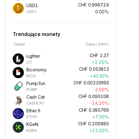
CHF
0.999724
USD1
0.00%
USD1
Trendujące monety
Token
Cena i 24H%
CHF
2.37
Lighter
+2.20%
LIT
CHF
0.053813
Biconomy
+43.30%
BICO
CHF
0.00233993
Pump.fun
-2.00%
PUMP
CHF
0.095108
Cash Cat
-14.20%
CASHCAT
CHF
0.385769
Ether.fi
+7.50%
ETHFI
CHF
0.200985
KGeN
+12.00%
KGEN