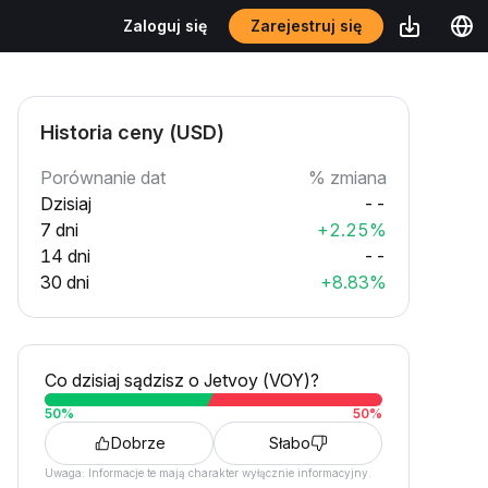
Zarejestruj się
Zaloguj się
Historia ceny (USD)
Porównanie dat
% zmiana
Dzisiaj
--
7 dni
+2.25%
14 dni
--
30 dni
+8.83%
Co dzisiaj sądzisz o Jetvoy (VOY)?
50
%
50
%
Dobrze
Słabo
Uwaga: Informacje te mają charakter wyłącznie informacyjny.