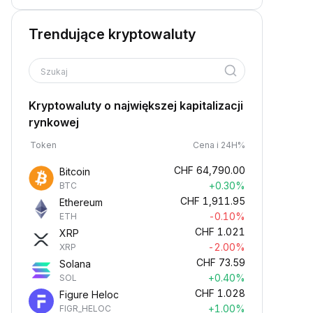
Trendujące kryptowaluty
Szukaj
Kryptowaluty o największej kapitalizacji
rynkowej
Token
Cena i 24H%
CHF
64,790.00
Bitcoin
+0.30%
BTC
CHF
1,911.95
Ethereum
-0.10%
ETH
CHF
1.021
XRP
-2.00%
XRP
CHF
73.59
Solana
+0.40%
SOL
CHF
1.028
Figure Heloc
+1.00%
FIGR_HELOC