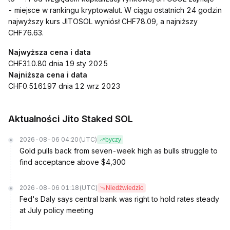
- miejsce w rankingu kryptowalut. W ciągu ostatnich 24 godzin
najwyższy kurs JITOSOL wyniósł CHF78.09, a najniższy
CHF76.63.
Najwyższa cena i data
CHF310.80 dnia 19 sty 2025
Najniższa cena i data
CHF0.516197 dnia 12 wrz 2023
Aktualności Jito Staked SOL
2026-08-06 04:20
(UTC)
byczy
Gold pulls back from seven-week high as bulls struggle to
find acceptance above $4,300
2026-08-06 01:18
(UTC)
Niedźwiedzio
Fed's Daly says central bank was right to hold rates steady
at July policy meeting