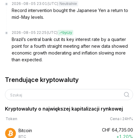
2026-08-05 23:01
(UTC)
Neutralnie
Record intervention bought the Japanese Yen a return to
mid-May levels.
2026-08-05 22:25
(UTC)
byczy
Brazil’s central bank cut its key interest rate by a quarter
point for a fourth straight meeting after new data showed
economic growth moderating and inflation slowing more
than expected.
Trendujące kryptowaluty
Szukaj
Kryptowaluty o największej kapitalizacji rynkowej
Token
Cena i 24H%
CHF
64,735.00
Bitcoin
+1.20%
BTC