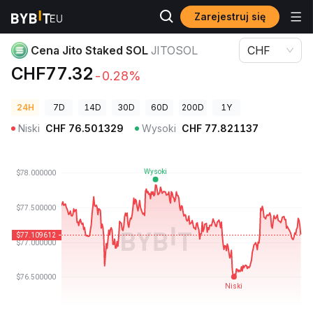
Zarejestruj się
Ceny kryptowalut
Cena Jito Staked SOL JITOSOL
Cena Jito Staked SOL
JITOSOL
CHF
CHF77.32
-0.28%
24H
7D
14D
30D
60D
200D
1Y
Niski
CHF
76.501329
Wysoki
CHF
77.821137