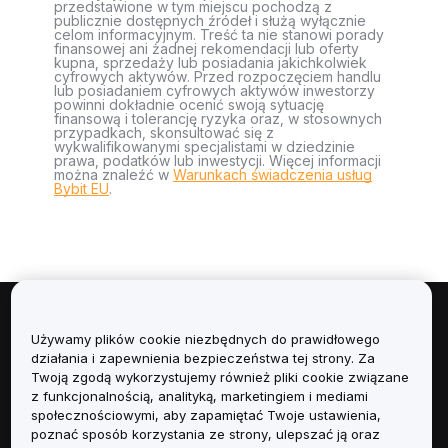
przedstawione w tym miejscu pochodzą z
publicznie dostępnych źródeł i służą wyłącznie
celom informacyjnym. Treść ta nie stanowi porady
finansowej ani żadnej rekomendacji lub oferty
kupna, sprzedaży lub posiadania jakichkolwiek
cyfrowych aktywów. Przed rozpoczęciem handlu
lub posiadaniem cyfrowych aktywów inwestorzy
powinni dokładnie ocenić swoją sytuację
finansową i tolerancję ryzyka oraz, w stosownych
przypadkach, skonsultować się z
wykwalifikowanymi specjalistami w dziedzinie
prawa, podatków lub inwestycji. Więcej informacji
można znaleźć w
Warunkach świadczenia usług
Bybit EU
.
Informacje
Używamy plików cookie niezbędnych do prawidłowego
działania i zapewnienia bezpieczeństwa tej strony. Za
Usługi
Twoją zgodą wykorzystujemy również pliki cookie związane
z funkcjonalnością, analityką, marketingiem i mediami
społecznościowymi, aby zapamiętać Twoje ustawienia,
Obsługa Klienta
poznać sposób korzystania ze strony, ulepszać ją oraz