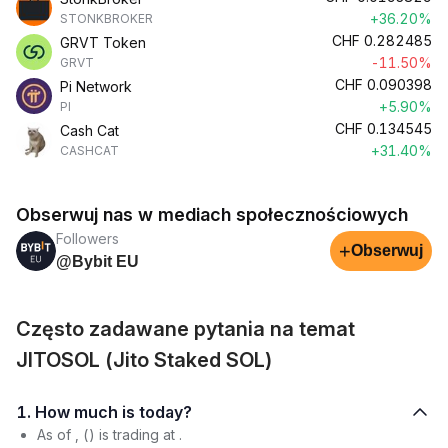
+36.20%
STONKBROKER
CHF
0.282485
GRVT Token
-11.50%
GRVT
CHF
0.090398
Pi Network
+5.90%
PI
CHF
0.134545
Cash Cat
+31.40%
CASHCAT
Obserwuj nas w mediach społecznościowych
Followers
+
Obserwuj
@Bybit EU
Często zadawane pytania na temat
JITOSOL (Jito Staked SOL)
1. How much is today?
As of , () is trading at .