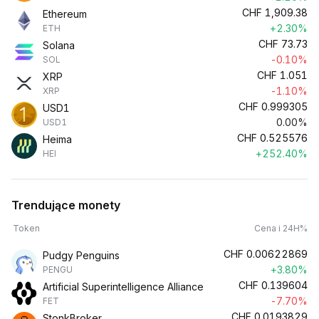
CHF
1,909.38
Ethereum
+2.30%
ETH
CHF
73.73
Solana
-0.10%
SOL
CHF
1.051
XRP
-1.10%
XRP
CHF
0.999305
USD1
0.00%
USD1
CHF
0.525576
Heima
+252.40%
HEI
Trendujące monety
Token
Cena i 24H%
CHF
0.00622869
Pudgy Penguins
+3.80%
PENGU
CHF
0.139604
Artificial Superintelligence Alliance
-7.70%
FET
CHF
0.0193829
StonkBroker