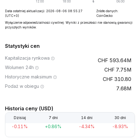
Data ostatniej aktualizacji: 2026-08-06 08:55:27
Źródło danych:
(UTC+0)
CoinGecko
Wyłączenie odpowiedzialności cywilnej: Wyniki z przeszłości nie stanowią gwarancji
przyszłych wyników.
Statystyki cen
Kapitalizacja rynkowa
593.64M
Wolumen 24h
7.75M
Historyczne maksimum
310.80
Podaż w obiegu
7.68M
Historia ceny (USD)
Dzisiaj
7 dni
14 dni
30 dni
-0.11%
+0.86%
-4.34%
-8.93%