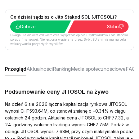
Co dzisiaj sądzisz o Jito Staked SOL (JITOSOL)?
Dobrze
Słabo
Uwaga: Ta ankieta odzwierciedla wyłącznie opinie użytkowników i nie stanowi
porady finansowej. Nie jest ona wspierana przez Bybit EU ani nie ma na celu
wskazywania przyszłych wyników.
Przegląd
Aktualności
Ranking
Media społecznościowe
FAQ
Podsumowanie ceny JITOSOL na żywo
Na dzień 6 sie 2026 łączna kapitalizacja rynkowa JITOSOL
wynosi CHF593.64M, co stanowi zmianę o -0.34% w ciągu
ostatnich 24 godzin. Aktualna cena JITOSOL to CHF77.32, a
24-godzinny wolumen tradingu wynosi CHF7.75M. Podaż w
obiegu JITOSOL wynosi 7.68M, przy czym maksymalna podaż
to --. Pod względem kapitalizacji rynkowej JITOSOL zajmuje -