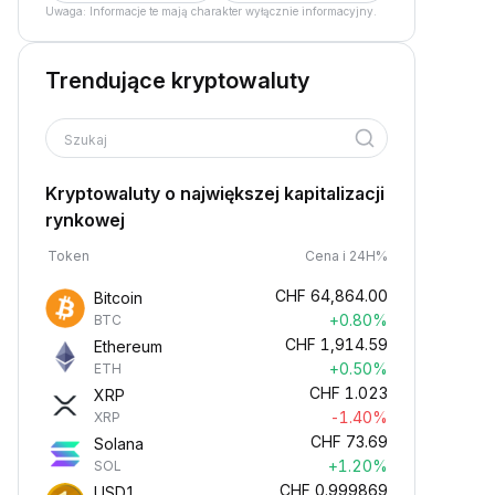
Uwaga: Informacje te mają charakter wyłącznie informacyjny.
Trendujące kryptowaluty
Szukaj
Kryptowaluty o największej kapitalizacji
rynkowej
Token
Cena i 24H%
CHF
64,864.00
Bitcoin
+0.80%
BTC
CHF
1,914.59
Ethereum
+0.50%
ETH
CHF
1.023
XRP
-1.40%
XRP
CHF
73.69
Solana
+1.20%
SOL
CHF
0.999869
USD1