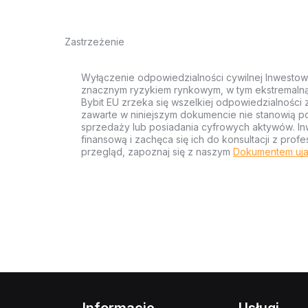
Zastrzeżenie
Wyłączenie odpowiedzialności cywilnej Inwestow
znacznym ryzykiem rynkowym, w tym ekstremalną z
Bybit EU zrzeka się wszelkiej odpowiedzialności 
zawarte w niniejszym dokumencie nie stanowią po
sprzedaży lub posiadania cyfrowych aktywów. Inw
finansową i zachęca się ich do konsultacji z pr
przegląd, zapoznaj się z naszym
Dokumentem uja