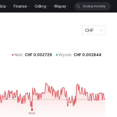
zia
Finanse
Odkryj
Więcej
CHF
Niski
CHF
0.002729
Wysoki
CHF
0.002844