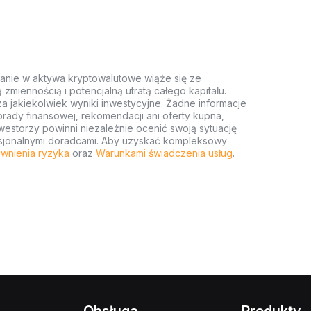
anie w aktywa kryptowalutowe wiąże się ze
miennością i potencjalną utratą całego kapitału.
za jakiekolwiek wyniki inwestycyjne. Żadne informacje
rady finansowej, rekomendacji ani oferty kupna,
estorzy powinni niezależnie ocenić swoją sytuację
ofesjonalnymi doradcami. Aby uzyskać kompleksowy
wnienia ryzyka
oraz
Warunkami świadczenia usług
.