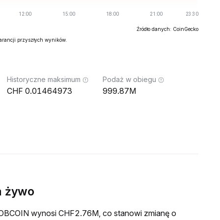
Źródło danych: CoinGecko
warancji przyszłych wyników.
Historyczne maksimum
Podaż w obiegu
0.01464973
999.87M
a żywo
a JOBCOIN wynosi CHF2.76M, co stanowi zmianę o