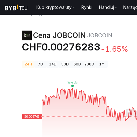
Kup kryptowaluty
Rynki
Handluj
Narzęd
Ceny kryptowalut
Cena JOBCOIN JOBCOIN
Cena JOBCOIN
JOBCOIN
CHF0.00276283
-1.65%
24H
7D
14D
30D
60D
200D
1Y