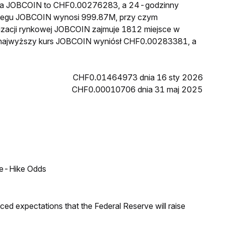
cena JOBCOIN to CHF0.00276283, a 24-godzinny
iegu JOBCOIN wynosi 999.87M, przy czym
izacji rynkowej JOBCOIN zajmuje 1812 miejsce w
in najwyższy kurs JOBCOIN wyniósł CHF0.00283381, a
CHF0.01464973 dnia 16 sty 2026
CHF0.00010706 dnia 31 maj 2025
ate-Hike Odds
duced expectations that the Federal Reserve will raise