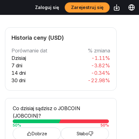
Zarejestruj się
Zaloguj się
Historia ceny (USD)
Porównanie dat
% zmiana
Dzisiaj
-1.11%
7 dni
-3.82%
14 dni
-0.34%
30 dni
-22.98%
Co dzisiaj sądzisz o JOBCOIN
(JOBCOIN)?
50
%
50
%
Dobrze
Słabo