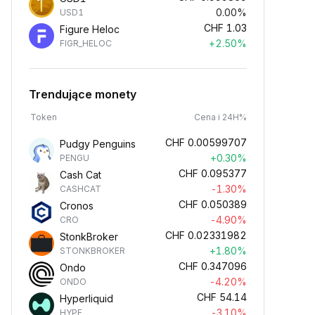
0.00%
USD1
CHF
1.03
Figure Heloc
+2.50%
FIGR_HELOC
Trendujące monety
Token
Cena i 24H%
CHF
0.00599707
Pudgy Penguins
+0.30%
PENGU
CHF
0.095377
Cash Cat
-1.30%
CASHCAT
CHF
0.050389
Cronos
-4.90%
CRO
CHF
0.02331982
StonkBroker
+1.80%
STONKBROKER
CHF
0.347096
Ondo
-4.20%
ONDO
CHF
54.14
Hyperliquid
-3.10%
HYPE