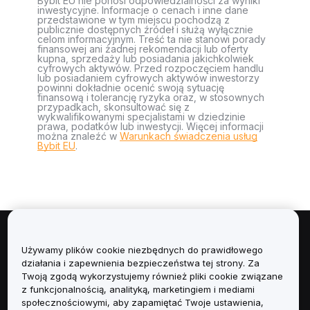
Bybit EU nie ponosi odpowiedzialności za wyniki
inwestycyjne. Informacje o cenach i inne dane
przedstawione w tym miejscu pochodzą z
publicznie dostępnych źródeł i służą wyłącznie
celom informacyjnym. Treść ta nie stanowi porady
finansowej ani żadnej rekomendacji lub oferty
kupna, sprzedaży lub posiadania jakichkolwiek
cyfrowych aktywów. Przed rozpoczęciem handlu
lub posiadaniem cyfrowych aktywów inwestorzy
powinni dokładnie ocenić swoją sytuację
finansową i tolerancję ryzyka oraz, w stosownych
przypadkach, skonsultować się z
wykwalifikowanymi specjalistami w dziedzinie
prawa, podatków lub inwestycji. Więcej informacji
można znaleźć w
Warunkach świadczenia usług
Bybit EU
.
Informacje
Używamy plików cookie niezbędnych do prawidłowego
działania i zapewnienia bezpieczeństwa tej strony. Za
Usługi
Twoją zgodą wykorzystujemy również pliki cookie związane
z funkcjonalnością, analityką, marketingiem i mediami
społecznościowymi, aby zapamiętać Twoje ustawienia,
Obsługa Klienta