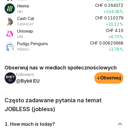
CHF
0.264372
Heima
+104.38%
HEI
CHF
0.110279
Cash Cat
+33.22%
CASHCAT
CHF
4.10
Uniswap
+6.75%
UNI
CHF
0.00625668
Pudgy Penguins
+3.76%
PENGU
Obserwuj nas w mediach społecznościowych
Followers
+
Obserwuj
@Bybit EU
Często zadawane pytania na temat
JOBLESS (jobless)
1. How much is today?