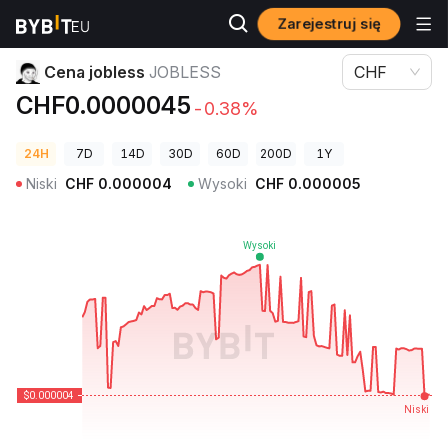
Zarejestruj się
Ceny kryptowalut
Cena jobless JOBLESS
Cena jobless
JOBLESS
CHF
CHF0.0000045
-0.38%
24H
7D
14D
30D
60D
200D
1Y
Niski
CHF
0.000004
Wysoki
CHF
0.000005