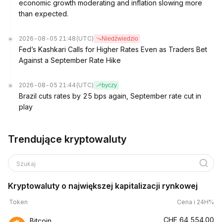
economic growth moderating and inflation slowing more
than expected.
2026-08-05 21:48
(UTC)
Niedźwiedzio
Fed’s Kashkari Calls for Higher Rates Even as Traders Bet
Against a September Rate Hike
2026-08-05 21:44
(UTC)
byczy
Brazil cuts rates by 25 bps again, September rate cut in
play
Trendujące kryptowaluty
Szukaj
Kryptowaluty o największej kapitalizacji rynkowej
Token
Cena i 24H%
CHF
64,554.00
Bitcoin