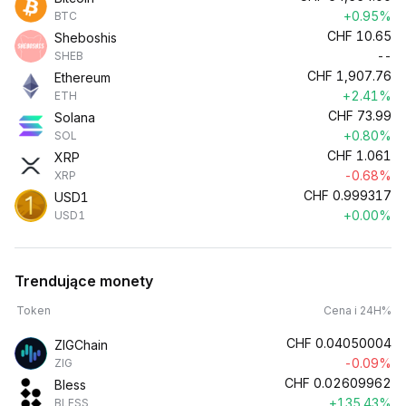
+0.95%
BTC
CHF
10.65
Sheboshis
--
SHEB
CHF
1,907.76
Ethereum
+2.41%
ETH
CHF
73.99
Solana
+0.80%
SOL
CHF
1.061
XRP
-0.68%
XRP
CHF
0.999317
USD1
+0.00%
USD1
Trendujące monety
Token
Cena i 24H%
CHF
0.04050004
ZIGChain
-0.09%
ZIG
CHF
0.02609962
Bless
+135.43%
BLESS