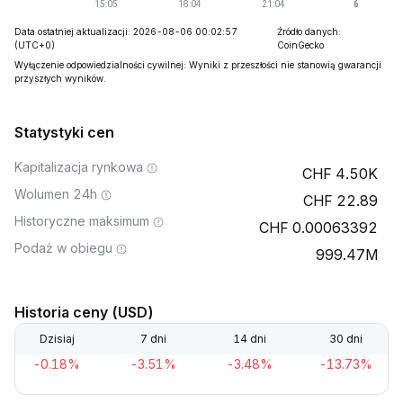
Data ostatniej aktualizacji: 2026-08-06 00:02:57
Źródło danych:
(UTC+0)
CoinGecko
Wyłączenie odpowiedzialności cywilnej: Wyniki z przeszłości nie stanowią gwarancji
przyszłych wyników.
Statystyki cen
Kapitalizacja rynkowa
4.50K
Wolumen 24h
22.89
Historyczne maksimum
0.00063392
Podaż w obiegu
999.47M
Historia ceny (USD)
Dzisiaj
7 dni
14 dni
30 dni
-0.18%
-3.51%
-3.48%
-13.73%