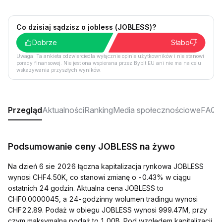
Co dzisiaj sądzisz o jobless (JOBLESS)?
Dobrze
Słabo
Uwaga: Ta ankieta odzwierciedla wyłącznie opinie użytkowników i nie stanowi
porady finansowej. Nie jest ona wspierana przez Bybit EU ani nie ma na celu
wskazywania przyszłych wyników.
Przegląd
Aktualności
Ranking
Media społecznościowe
FAQ
Podsumowanie ceny JOBLESS na żywo
Na dzień 6 sie 2026 łączna kapitalizacja rynkowa JOBLESS
wynosi CHF4.50K, co stanowi zmianę o -0.43% w ciągu
ostatnich 24 godzin. Aktualna cena JOBLESS to
CHF0.0000045, a 24-godzinny wolumen tradingu wynosi
CHF22.89. Podaż w obiegu JOBLESS wynosi 999.47M, przy
czym maksymalna podaż to 1.00B. Pod względem kapitalizacji