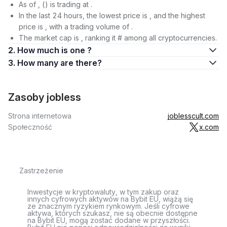
As of , () is trading at .
In the last 24 hours, the lowest price is , and the highest
price is , with a trading volume of .
The market cap is , ranking it # among all cryptocurrencies.
2. How much is one ?
3. How many are there?
Zasoby jobless
Strona internetowa
joblesscult.com
Społeczność
x.com
Zastrzeżenie
Inwestycje w kryptowaluty, w tym zakup oraz
innych cyfrowych aktywów na Bybit EU, wiążą się
ze znacznym ryzykiem rynkowym. Jeśli cyfrowe
aktywa, których szukasz, nie są obecnie dostępne
na Bybit EU, mogą zostać dodane w przyszłości.