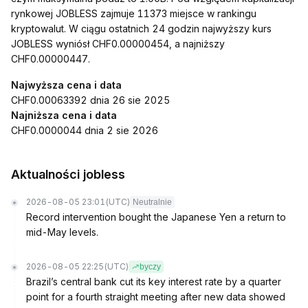
rynkowej JOBLESS zajmuje 11373 miejsce w rankingu
kryptowalut. W ciągu ostatnich 24 godzin najwyższy kurs
JOBLESS wyniósł CHF0.00000454, a najniższy
CHF0.00000447.
Najwyższa cena i data
CHF0.00063392 dnia 26 sie 2025
Najniższa cena i data
CHF0.0000044 dnia 2 sie 2026
Aktualności jobless
2026-08-05 23:01
(UTC)
Neutralnie
Record intervention bought the Japanese Yen a return to
mid-May levels.
2026-08-05 22:25
(UTC)
byczy
Brazil’s central bank cut its key interest rate by a quarter
point for a fourth straight meeting after new data showed