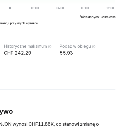
Źródło danych: CoinGecko
warancji przyszłych wyników.
Historyczne maksimum
Podaż w obiegu
242.29
55.93
żywo
a JNJON wynosi CHF11.88K, co stanowi zmianę o