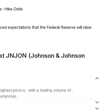
ate-Hike Odds
duced expectations that the Federal Reserve will raise
mat JNJON (Johnson & Johnson
highest price is , with a trading volume of .
urrencies.