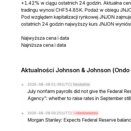
+1.42% w ciągu ostatnich 24 godzin. Aktualna 
tradingu wynosi CHF54.85K. Podaż w obiegu JNJO
Pod względem kapitalizacji rynkowej JNJON zajmuje
ostatnich 24 godzin najwyższy kurs JNJON wynió
Najwyższa cena i data
Najniższa cena i data
Aktualności Johnson & Johnson (Ondo 
2026-08-08 01:39
(UTC)
Neutralnie
July nonfarm payrolls did not give the Federal 
Agency”: whether to raise rates in September still
2026-08-08 00:25
(UTC)
Niedźwiedzio
Morgan Stanley: Expects Federal Reserve balance 