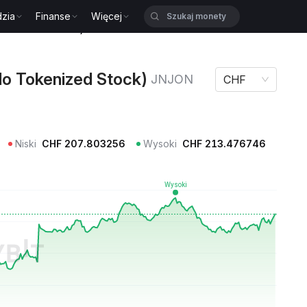
zia
Finanse
Więcej
Tokenized Stock) JNJON
o Tokenized Stock)
JNJON
CHF
Niski
CHF
207.803256
Wysoki
CHF
213.476746