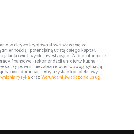
anie w aktywa kryptowalutowe wiąże się ze
miennością i potencjalną utratą całego kapitału.
za jakiekolwiek wyniki inwestycyjne. Żadne informacje
rady finansowej, rekomendacji ani oferty kupna,
estorzy powinni niezależnie ocenić swoją sytuację
ofesjonalnymi doradcami. Aby uzyskać kompleksowy
wnienia ryzyka
oraz
Warunkami świadczenia usług
.