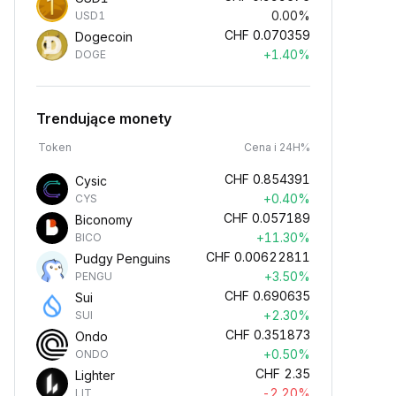
0.00%
USD1
CHF
0.070359
Dogecoin
+1.40%
DOGE
Trendujące monety
Token
Cena i 24H%
CHF
0.854391
Cysic
+0.40%
CYS
CHF
0.057189
Biconomy
+11.30%
BICO
CHF
0.00622811
Pudgy Penguins
+3.50%
PENGU
CHF
0.690635
Sui
+2.30%
SUI
CHF
0.351873
Ondo
+0.50%
ONDO
CHF
2.35
Lighter
-2.20%
LIT