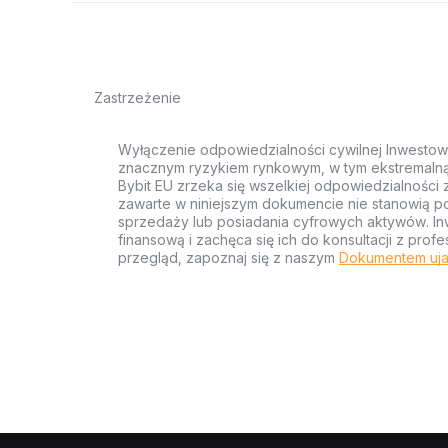
Zastrzeżenie
Wyłączenie odpowiedzialności cywilnej Inwestow
znacznym ryzykiem rynkowym, w tym ekstremalną z
Bybit EU zrzeka się wszelkiej odpowiedzialności 
zawarte w niniejszym dokumencie nie stanowią po
sprzedaży lub posiadania cyfrowych aktywów. Inw
finansową i zachęca się ich do konsultacji z pr
przegląd, zapoznaj się z naszym
Dokumentem uja