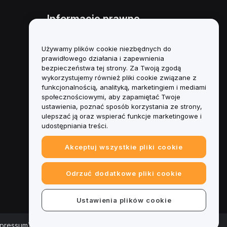
Informacje prawne
Polityka dotycząca konfliktu
interesów
Używamy plików cookie niezbędnych do
prawidłowego działania i zapewnienia
Podsumowanie polityki
bezpieczeństwa tej strony. Za Twoją zgodą
powiernictwa i zarządzania
wykorzystujemy również pliki cookie związane z
funkcjonalnością, analityką, marketingiem i mediami
Informacje ESG
społecznościowymi, aby zapamiętać Twoje
ustawienia, poznać sposób korzystania ze strony,
Biuletyny informacyjne
ulepszać ją oraz wspierać funkcje marketingowe i
kryptoaktywów
udostępniania treści.
Akceptuj wszystkie pliki cookie
Odrzuć dodatkowe pliki cookie
Ustawienia plików cookie
mpressum)
|
Centrum preferencji plików cookie