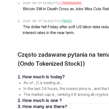
2026-08-07 23:28
(UTC)
Niedźwiedzio
Bitcoin Still in Death Cross as Jobs Miss Cuts R
2026-08-07 19:45
(UTC)
byczy
The dollar fell Friday after soft US labor data re
interest rates in the near term.
Często zadawane pytania na te
(Ondo Tokenized Stock))
1. How much is today?
As of , () is trading at .
In the last 24 hours, the lowest price is , and the 
The market cap is , ranking it # among all cryptoc
2. How much is one ?
3. How many are there?