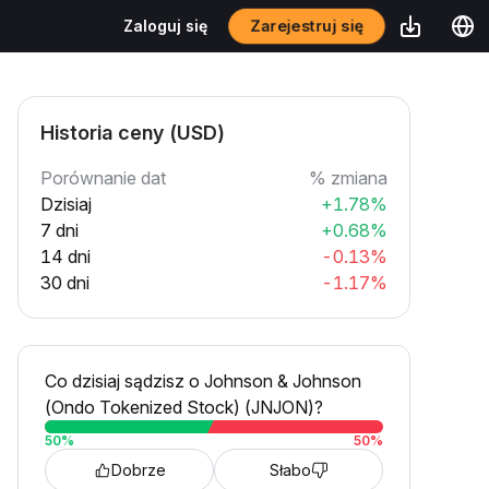
Zarejestruj się
Zaloguj się
Historia ceny (USD)
Porównanie dat
% zmiana
Dzisiaj
+1.78%
7 dni
+0.68%
14 dni
-0.13%
30 dni
-1.17%
Co dzisiaj sądzisz o Johnson & Johnson
(Ondo Tokenized Stock) (JNJON)?
50
%
50
%
Dobrze
Słabo