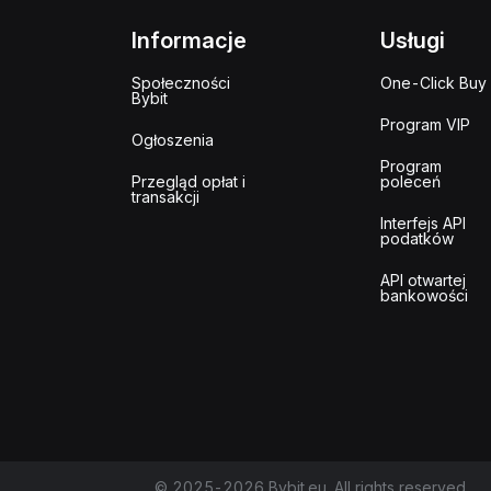
Informacje
Usługi
Społeczności
One-Click Buy
Bybit
Program VIP
Ogłoszenia
Program
Przegląd opłat i
poleceń
transakcji
Interfejs API
podatków
API otwartej
bankowości
© 2025-2026 Bybit.eu. All rights reserved.