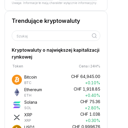
Uwaga: Informacje te mają charakter wyłącznie informacyjny.
Trendujące kryptowaluty
Szukaj
Kryptowaluty o największej kapitalizacji
rynkowej
Token
Cena i 24H%
CHF
64,945.00
Bitcoin
+0.10%
BTC
CHF
1,918.85
Ethereum
+0.40%
ETH
CHF
75.36
Solana
+2.80%
SOL
CHF
1.038
XRP
+0.30%
XRP
CHF
0.999676
USD1