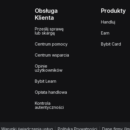
Obsługa
Produkty
Klienta
Handluj
Prześlij sprawę
lub skargę
Earn
Centrum pomocy
Bybit Card
Centrum wsparcia
Opinie
użytkowników
Bybit Learn
Opłata handlowa
Kontrola
autentyczności
Warunki świadczenia usług
|
Polityka Prywatności
|
Dane firmy (I