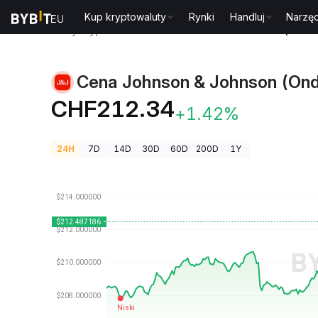
Kup kryptowaluty
Rynki
Handluj
Narzęd
Ceny kryptowalut
Cena Johnson & Johnson (Ondo 
Cena Johnson & Johnson (Ond
CHF212.34
+1.42%
24H
7D
14D
30D
60D
200D
1Y