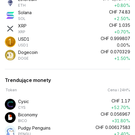
+0.80%
ETH
CHF
74.83
Solana
+2.50%
SOL
CHF
1.035
XRP
+0.70%
XRP
CHF
0.999807
USD1
0.00%
USD1
CHF
0.070329
Dogecoin
+1.50%
DOGE
Trendujące monety
Token
Cena i 24H%
CHF
1.17
Cysic
+52.70%
CYS
CHF
0.056967
Biconomy
+31.80%
BICO
CHF
0.00617583
Pudgy Penguins
+2.40%
PENGU