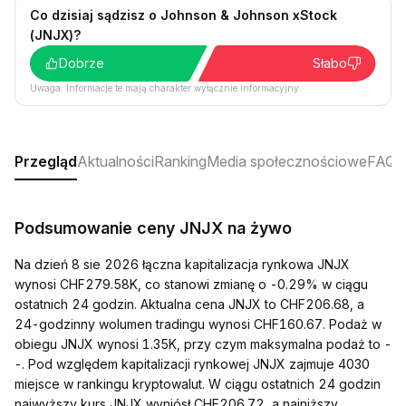
Co dzisiaj sądzisz o Johnson & Johnson xStock
(JNJX)?
Dobrze
Słabo
Uwaga: Informacje te mają charakter wyłącznie informacyjny.
Przegląd
Aktualności
Ranking
Media społecznościowe
FAQ
Podsumowanie ceny JNJX na żywo
Na dzień 8 sie 2026 łączna kapitalizacja rynkowa JNJX
wynosi CHF279.58K, co stanowi zmianę o -0.29% w ciągu
ostatnich 24 godzin. Aktualna cena JNJX to CHF206.68, a
24-godzinny wolumen tradingu wynosi CHF160.67. Podaż w
obiegu JNJX wynosi 1.35K, przy czym maksymalna podaż to -
-. Pod względem kapitalizacji rynkowej JNJX zajmuje 4030
miejsce w rankingu kryptowalut. W ciągu ostatnich 24 godzin
najwyższy kurs JNJX wyniósł CHF206.72, a najniższy