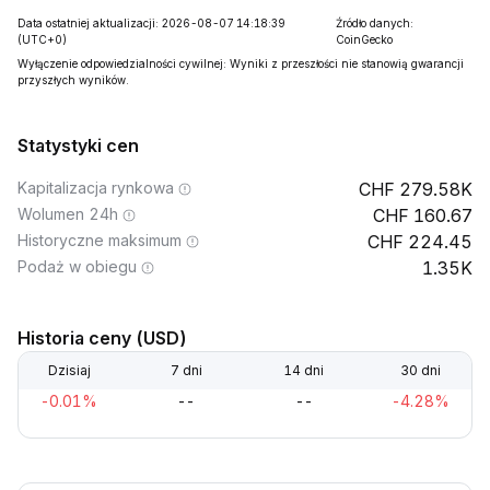
Data ostatniej aktualizacji: 2026-08-07 14:18:39
Źródło danych:
(UTC+0)
CoinGecko
Wyłączenie odpowiedzialności cywilnej: Wyniki z przeszłości nie stanowią gwarancji
przyszłych wyników.
Statystyki cen
Kapitalizacja rynkowa
279.58K
Wolumen 24h
160.67
Historyczne maksimum
224.45
Podaż w obiegu
1.35K
Historia ceny (USD)
Dzisiaj
7 dni
14 dni
30 dni
-0.01%
--
--
-4.28%