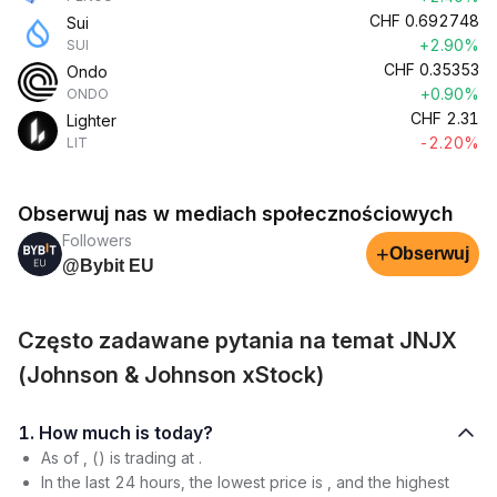
CHF
0.692748
Sui
+2.90%
SUI
CHF
0.35353
Ondo
+0.90%
ONDO
CHF
2.31
Lighter
-2.20%
LIT
Obserwuj nas w mediach społecznościowych
Followers
+
Obserwuj
@Bybit EU
Często zadawane pytania na temat JNJX
(Johnson & Johnson xStock)
1. How much is today?
As of , () is trading at .
In the last 24 hours, the lowest price is , and the highest