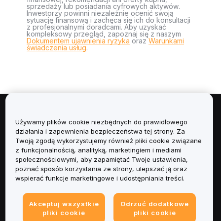
sprzedaży lub posiadania cyfrowych aktywów.
Inwestorzy powinni niezależnie ocenić swoją
sytuację finansową i zachęca się ich do konsultacji
z profesjonalnymi doradcami. Aby uzyskać
kompleksowy przegląd, zapoznaj się z naszym
Dokumentem ujawnienia ryzyka
oraz
Warunkami
świadczenia usług
.
Informacje
Używamy plików cookie niezbędnych do prawidłowego
działania i zapewnienia bezpieczeństwa tej strony. Za
Usługi
Twoją zgodą wykorzystujemy również pliki cookie związane
z funkcjonalnością, analityką, marketingiem i mediami
społecznościowymi, aby zapamiętać Twoje ustawienia,
Obsługa Klienta
poznać sposób korzystania ze strony, ulepszać ją oraz
wspierać funkcje marketingowe i udostępniania treści.
Produkty
Akceptuj wszystkie
Odrzuć dodatkowe
Informacje prawne
pliki cookie
pliki cookie