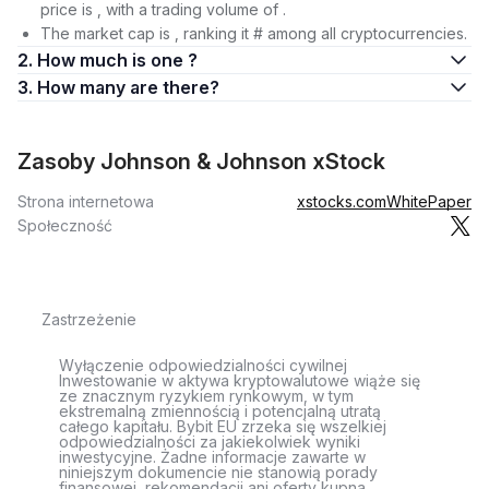
price is , with a trading volume of .
The market cap is , ranking it # among all cryptocurrencies.
2. How much is one ?
3. How many are there?
Zasoby Johnson & Johnson xStock
Strona internetowa
xstocks.com
WhitePaper
Społeczność
Zastrzeżenie
Wyłączenie odpowiedzialności cywilnej
Inwestowanie w aktywa kryptowalutowe wiąże się
ze znacznym ryzykiem rynkowym, w tym
ekstremalną zmiennością i potencjalną utratą
całego kapitału. Bybit EU zrzeka się wszelkiej
odpowiedzialności za jakiekolwiek wyniki
inwestycyjne. Żadne informacje zawarte w
niniejszym dokumencie nie stanowią porady
finansowej, rekomendacji ani oferty kupna,