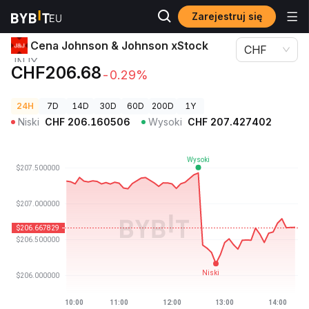
Zarejestruj się
Ceny kryptowalut
Cena Johnson & Johnson xStock JNJX
Cena Johnson & Johnson xStock
CHF
JNJX
CHF206.68
-0.29%
24H
7D
14D
30D
60D
200D
1Y
Niski
CHF
206.160506
Wysoki
CHF
207.427402