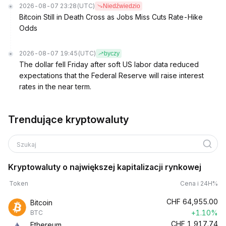
2026-08-07 23:28
(UTC)
Niedźwiedzio
Bitcoin Still in Death Cross as Jobs Miss Cuts Rate-Hike
Odds
2026-08-07 19:45
(UTC)
byczy
The dollar fell Friday after soft US labor data reduced
expectations that the Federal Reserve will raise interest
rates in the near term.
Trendujące kryptowaluty
Szukaj
Kryptowaluty o największej kapitalizacji rynkowej
Token
Cena i 24H%
CHF
64,955.00
Bitcoin
+1.10%
BTC
CHF
1,917.74
Ethereum