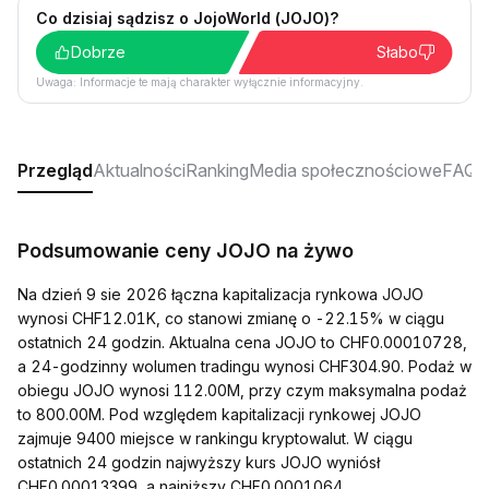
Co dzisiaj sądzisz o JojoWorld (JOJO)?
Dobrze
Słabo
Uwaga: Informacje te mają charakter wyłącznie informacyjny.
Przegląd
Aktualności
Ranking
Media społecznościowe
FAQ
Podsumowanie ceny JOJO na żywo
Na dzień 9 sie 2026 łączna kapitalizacja rynkowa JOJO
wynosi CHF12.01K, co stanowi zmianę o -22.15% w ciągu
ostatnich 24 godzin. Aktualna cena JOJO to CHF0.00010728,
a 24-godzinny wolumen tradingu wynosi CHF304.90. Podaż w
obiegu JOJO wynosi 112.00M, przy czym maksymalna podaż
to 800.00M. Pod względem kapitalizacji rynkowej JOJO
zajmuje 9400 miejsce w rankingu kryptowalut. W ciągu
ostatnich 24 godzin najwyższy kurs JOJO wyniósł
CHF0.00013399, a najniższy CHF0.0001064.