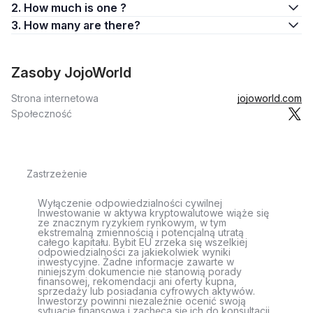
2. How much is one ?
3. How many are there?
Zasoby JojoWorld
Strona internetowa
jojoworld.com
Społeczność
Zastrzeżenie
Wyłączenie odpowiedzialności cywilnej
Inwestowanie w aktywa kryptowalutowe wiąże się
ze znacznym ryzykiem rynkowym, w tym
ekstremalną zmiennością i potencjalną utratą
całego kapitału. Bybit EU zrzeka się wszelkiej
odpowiedzialności za jakiekolwiek wyniki
inwestycyjne. Żadne informacje zawarte w
niniejszym dokumencie nie stanowią porady
finansowej, rekomendacji ani oferty kupna,
sprzedaży lub posiadania cyfrowych aktywów.
Inwestorzy powinni niezależnie ocenić swoją
sytuację finansową i zachęca się ich do konsultacji