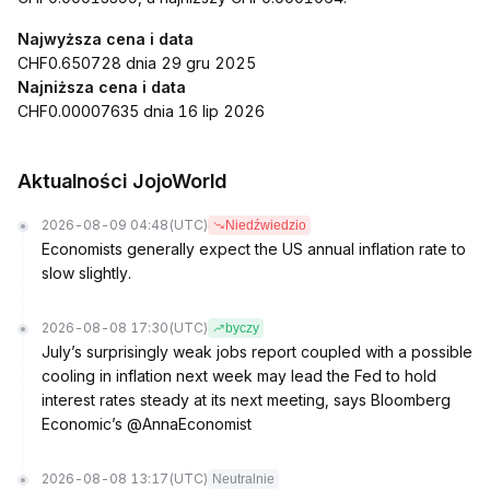
Najwyższa cena i data
CHF0.650728 dnia 29 gru 2025
Najniższa cena i data
CHF0.00007635 dnia 16 lip 2026
Aktualności JojoWorld
2026-08-09 04:48
(UTC)
Niedźwiedzio
Economists generally expect the US annual inflation rate to
slow slightly.
2026-08-08 17:30
(UTC)
byczy
July’s surprisingly weak jobs report coupled with a possible
cooling in inflation next week may lead the Fed to hold
interest rates steady at its next meeting, says Bloomberg
Economic’s @AnnaEconomist
2026-08-08 13:17
(UTC)
Neutralnie