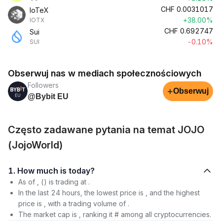
CHF
0.0031017
IoTeX
+38.00%
IOTX
CHF
0.692747
Sui
-0.10%
SUI
Obserwuj nas w mediach społecznościowych
Followers
+
Obserwuj
@Bybit EU
Często zadawane pytania na temat JOJO
(JojoWorld)
1. How much is today?
As of , () is trading at .
In the last 24 hours, the lowest price is , and the highest
price is , with a trading volume of .
The market cap is , ranking it # among all cryptocurrencies.