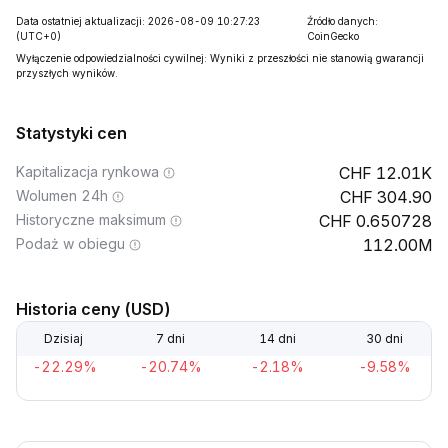
Data ostatniej aktualizacji: 2026-08-09 10:27:23
Źródło danych:
(UTC+0)
CoinGecko
Wyłączenie odpowiedzialności cywilnej: Wyniki z przeszłości nie stanowią gwarancji
przyszłych wyników.
Statystyki cen
Kapitalizacja rynkowa
12.01K
Wolumen 24h
304.90
Historyczne maksimum
0.650728
Podaż w obiegu
112.00M
Historia ceny (USD)
Dzisiaj
7 dni
14 dni
30 dni
-22.29%
-20.74%
-2.18%
-9.58%