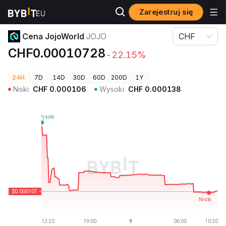
Zarejestruj się
Ceny kryptowalut
Cena JojoWorld JOJO
Cena JojoWorld
JOJO
CHF
CHF0.00010728
-22.15%
24H
7D
14D
30D
60D
200D
1Y
Niski
CHF
0.000106
Wysoki
CHF
0.000138