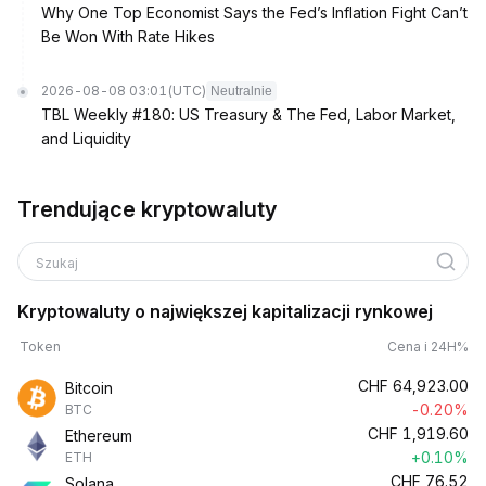
Why One Top Economist Says the Fed’s Inflation Fight Can’t
Be Won With Rate Hikes
2026-08-08 03:01
(UTC)
Neutralnie
TBL Weekly #180: US Treasury & The Fed, Labor Market,
and Liquidity
Trendujące kryptowaluty
Szukaj
Kryptowaluty o największej kapitalizacji rynkowej
Token
Cena i 24H%
CHF
64,923.00
Bitcoin
-0.20%
BTC
CHF
1,919.60
Ethereum
+0.10%
ETH
CHF
76.52
Solana