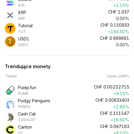
+2.10%
SOL
CHF
1.037
XRP
0.00%
XRP
CHF
0.150933
Tutorial
+194.50%
TUT
CHF
0.999661
USD1
0.00%
USD1
Trendujące monety
Token
Cena i 24H%
CHF
0.00252715
Pump.fun
+9.10%
PUMP
CHF
0.00633403
Pudgy Penguins
+2.80%
PENGU
CHF
0.111547
Cash Cat
+16.60%
CASHCAT
CHF
0.097163
Canton
+9.10%
CC