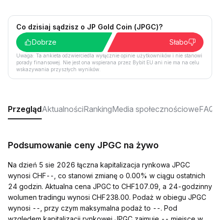
Co dzisiaj sądzisz o JP Gold Coin (JPGC)?
Dobrze
Słabo
Uwaga: Ta ankieta odzwierciedla wyłącznie opinie użytkowników i nie stanowi
porady finansowej. Nie jest ona wspierana przez Bybit EU ani nie ma na celu
wskazywania przyszłych wyników.
Przegląd
Aktualności
Ranking
Media społecznościowe
FAQ
Podsumowanie ceny JPGC na żywo
Na dzień 5 sie 2026 łączna kapitalizacja rynkowa JPGC
wynosi CHF--, co stanowi zmianę o 0.00% w ciągu ostatnich
24 godzin. Aktualna cena JPGC to CHF107.09, a 24-godzinny
wolumen tradingu wynosi CHF238.00. Podaż w obiegu JPGC
wynosi --, przy czym maksymalna podaż to --. Pod
względem kapitalizacji rynkowej JPGC zajmuje -- miejsce w