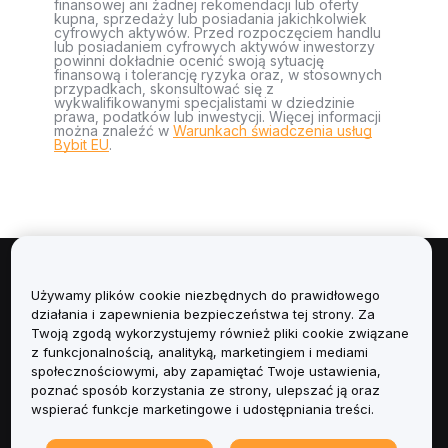
finansowej ani żadnej rekomendacji lub oferty
kupna, sprzedaży lub posiadania jakichkolwiek
cyfrowych aktywów. Przed rozpoczęciem handlu
lub posiadaniem cyfrowych aktywów inwestorzy
powinni dokładnie ocenić swoją sytuację
finansową i tolerancję ryzyka oraz, w stosownych
przypadkach, skonsultować się z
wykwalifikowanymi specjalistami w dziedzinie
prawa, podatków lub inwestycji. Więcej informacji
można znaleźć w
Warunkach świadczenia usług
Bybit EU
.
Informacje
Używamy plików cookie niezbędnych do prawidłowego
działania i zapewnienia bezpieczeństwa tej strony. Za
Usługi
Twoją zgodą wykorzystujemy również pliki cookie związane
z funkcjonalnością, analityką, marketingiem i mediami
społecznościowymi, aby zapamiętać Twoje ustawienia,
Obsługa Klienta
poznać sposób korzystania ze strony, ulepszać ją oraz
wspierać funkcje marketingowe i udostępniania treści.
Produkty