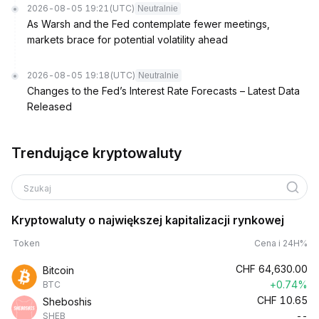
2026-08-05 19:21
(UTC)
Neutralnie
As Warsh and the Fed contemplate fewer meetings,
markets brace for potential volatility ahead
2026-08-05 19:18
(UTC)
Neutralnie
Changes to the Fed’s Interest Rate Forecasts – Latest Data
Released
Trendujące kryptowaluty
Szukaj
Kryptowaluty o największej kapitalizacji rynkowej
Token
Cena i 24H%
CHF
64,630.00
Bitcoin
+0.74%
BTC
CHF
10.65
Sheboshis
--
SHEB