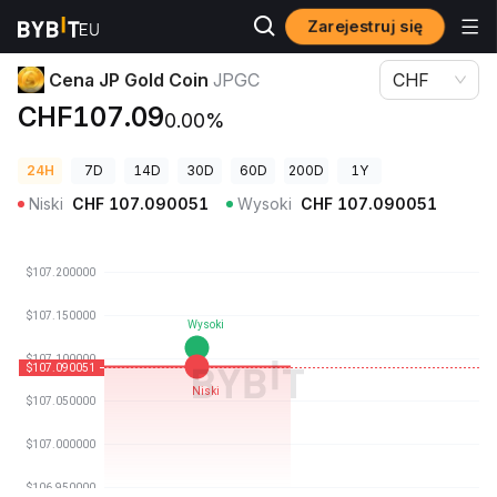
Zarejestruj się
Ceny kryptowalut
Cena JP Gold Coin JPGC
Cena JP Gold Coin
JPGC
CHF
CHF107.09
0.00%
24H
7D
14D
30D
60D
200D
1Y
Niski
CHF
107.090051
Wysoki
CHF
107.090051