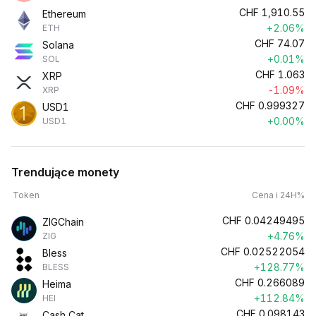
CHF
1,910.55
Ethereum
+2.06%
ETH
CHF
74.07
Solana
+0.01%
SOL
CHF
1.063
XRP
-1.09%
XRP
CHF
0.999327
USD1
+0.00%
USD1
Trendujące monety
Token
Cena i 24H%
CHF
0.04249495
ZIGChain
+4.76%
ZIG
CHF
0.02522054
Bless
+128.77%
BLESS
CHF
0.266089
Heima
+112.84%
HEI
CHF
0.098143
Cash Cat