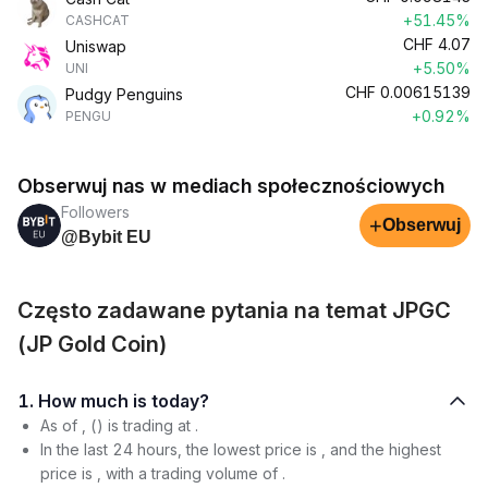
+51.45%
CASHCAT
CHF
4.07
Uniswap
+5.50%
UNI
CHF
0.00615139
Pudgy Penguins
+0.92%
PENGU
Obserwuj nas w mediach społecznościowych
Followers
+
Obserwuj
@Bybit EU
Często zadawane pytania na temat JPGC
(JP Gold Coin)
1. How much is today?
As of , () is trading at .
In the last 24 hours, the lowest price is , and the highest
price is , with a trading volume of .