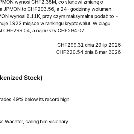
a JPMON wynosi CHF2.38M, co stanowi zmianę o
cena JPMON to CHF293.56, a 24-godzinny wolumen
MON wynosi 8.11K, przy czym maksymalna podaż to -
muje 1922 miejsce w rankingu kryptowalut. W ciągu
sł CHF299.04, a najniższy CHF294.07.
CHF299.31 dnia 29 lip 2026
CHF220.54 dnia 8 mar 2026
kenized Stock)
rades 49% below its record high
s Wachter, calling him visionary