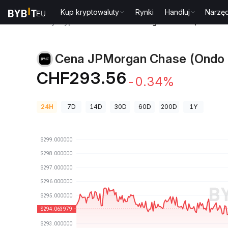
Kup kryptowaluty
Rynki
Handluj
Narzęd
Ceny kryptowalut
Cena JPMorgan Chase (Ondo To
Cena JPMorgan Chase (Ondo 
CHF293.56
-0.34%
24H
7D
14D
30D
60D
200D
1Y