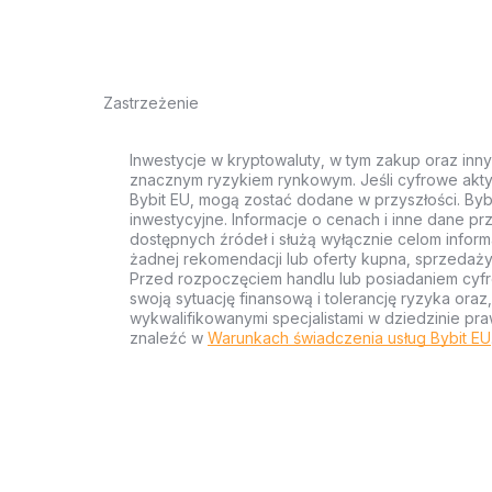
Zastrzeżenie
Inwestycje w kryptowaluty, w tym zakup oraz inn
znacznym ryzykiem rynkowym. Jeśli cyfrowe akty
Bybit EU, mogą zostać dodane w przyszłości. Byb
inwestycyjne. Informacje o cenach i inne dane p
dostępnych źródeł i służą wyłącznie celom inform
żadnej rekomendacji lub oferty kupna, sprzedaży
Przed rozpoczęciem handlu lub posiadaniem cyf
swoją sytuację finansową i tolerancję ryzyka ora
wykwalifikowanymi specjalistami w dziedzinie pra
znaleźć w
Warunkach świadczenia usług Bybit EU