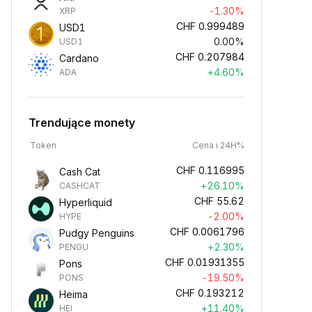
-1.30%
XRP
CHF
0.999489
USD1
0.00%
USD1
CHF
0.207984
Cardano
+4.60%
ADA
Trendujące monety
Token
Cena i 24H%
CHF
0.116995
Cash Cat
+26.10%
CASHCAT
CHF
55.62
Hyperliquid
-2.00%
HYPE
CHF
0.0061796
Pudgy Penguins
+2.30%
PENGU
CHF
0.01931355
Pons
-19.50%
PONS
CHF
0.193212
Heima
+11.40%
HEI