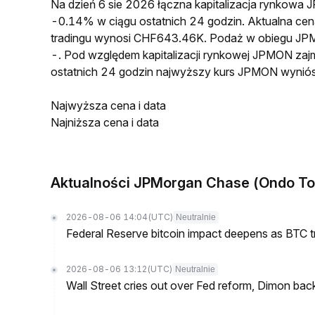
Na dzień 6 sie 2026 łączna kapitalizacja rynkow
-0.14% w ciągu ostatnich 24 godzin. Aktualna 
tradingu wynosi CHF643.46K. Podaż w obiegu JP
-. Pod względem kapitalizacji rynkowej JPMON zaj
ostatnich 24 godzin najwyższy kurs JPMON wynió
Najwyższa cena i data
Najniższa cena i data
Aktualności JPMorgan Chase (Ondo To
2026-08-06 14:04
(UTC)
Neutralnie
Federal Reserve bitcoin impact deepens as BTC t
2026-08-06 13:12
(UTC)
Neutralnie
Wall Street cries out over Fed reform, Dimon back