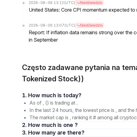
2026-08-06 13:12
(UTC)
Niedźwiedzio
United States: Core CPI momentum expected to re
2026-08-06 13:07
(UTC)
Niedźwiedzio
Report: If inflation data remains strong over the 
in September
Często zadawane pytania na te
Tokenized Stock))
1. How much is today?
As of , () is trading at .
In the last 24 hours, the lowest price is , and the 
The market cap is , ranking it # among all cryptoc
2. How much is one ?
3. How many are there?