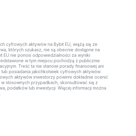
ych cyfrowych aktywów na Bybit EU, wiążą się ze
wa, których szukasz, nie są obecnie dostępne na
it EU nie ponosi odpowiedzialności za wyniki
rzedstawione w tym miejscu pochodzą z publicznie
acyjnym. Treść ta nie stanowi porady finansowej ani
 lub posiadania jakichkolwiek cyfrowych aktywów.
rowych aktywów inwestorzy powinni dokładnie ocenić
z, w stosownych przypadkach, skonsultować się z
wa, podatków lub inwestycji. Więcej informacji można
.