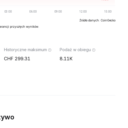
Źródło danych: CoinGecko
warancji przyszłych wyników.
Historyczne maksimum
Podaż w obiegu
299.31
8.11K
żywo