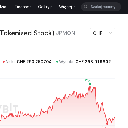
zia
Finanse
Odkryj
Więcej
kenized Stock) JPMON
Tokenized Stock)
JPMON
CHF
Niski
CHF
293.250704
Wysoki
CHF
298.019602