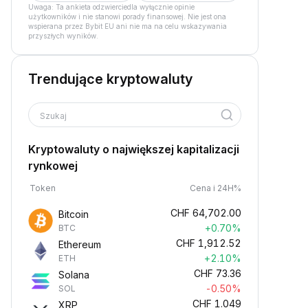
Uwaga: Ta ankieta odzwierciedla wyłącznie opinie
użytkowników i nie stanowi porady finansowej. Nie jest ona
wspierana przez Bybit EU ani nie ma na celu wskazywania
przyszłych wyników.
Trendujące kryptowaluty
Szukaj
Kryptowaluty o największej kapitalizacji
rynkowej
Token
Cena i 24H%
CHF
64,702.00
Bitcoin
+0.70%
BTC
CHF
1,912.52
Ethereum
+2.10%
ETH
CHF
73.36
Solana
-0.50%
SOL
CHF
1.049
XRP