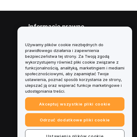
Informacje prawne
Polityka dotycząca konfliktu
interesów
Używamy plików cookie niezbędnych do
prawidłowego działania i zapewnienia
Podsumowanie polityki
bezpieczeństwa tej strony. Za Twoją zgodą
powiernictwa i zarządzania
wykorzystujemy również pliki cookie związane z
funkcjonalnością, analityką, marketingiem i mediami
Informacje ESG
społecznościowymi, aby zapamiętać Twoje
ustawienia, poznać sposób korzystania ze strony,
Biuletyny informacyjne
ulepszać ją oraz wspierać funkcje marketingowe i
kryptoaktywów
udostępniania treści.
Akceptuj wszystkie pliki cookie
Odrzuć dodatkowe pliki cookie
Ustawienia plików cookie