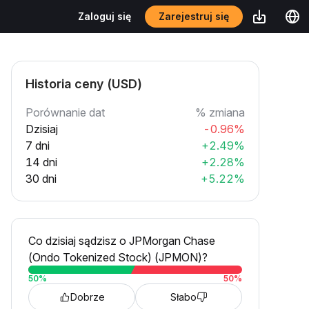
Zarejestruj się
Zaloguj się
Historia ceny (USD)
Porównanie dat
% zmiana
Dzisiaj
-0.96%
7 dni
+2.49%
14 dni
+2.28%
30 dni
+5.22%
Co dzisiaj sądzisz o JPMorgan Chase
(Ondo Tokenized Stock) (JPMON)?
50
%
50
%
Dobrze
Słabo