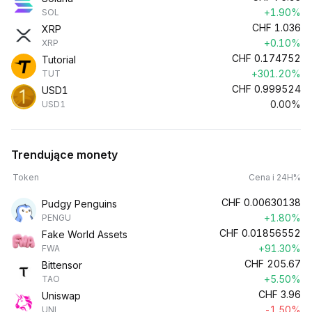
+1.90%
SOL
CHF
1.036
XRP
+0.10%
XRP
CHF
0.174752
Tutorial
+301.20%
TUT
CHF
0.999524
USD1
0.00%
USD1
Trendujące monety
Token
Cena i 24H%
CHF
0.00630138
Pudgy Penguins
+1.80%
PENGU
CHF
0.01856552
Fake World Assets
+91.30%
FWA
CHF
205.67
Bittensor
+5.50%
TAO
CHF
3.96
Uniswap
-1.50%
UNI