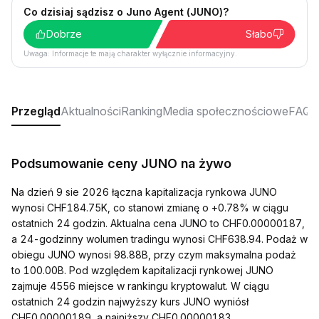
Co dzisiaj sądzisz o Juno Agent (JUNO)?
Dobrze
Słabo
Uwaga: Informacje te mają charakter wyłącznie informacyjny.
Przegląd
Aktualności
Ranking
Media społecznościowe
FAQ
Podsumowanie ceny JUNO na żywo
Na dzień 9 sie 2026 łączna kapitalizacja rynkowa JUNO
wynosi CHF184.75K, co stanowi zmianę o +0.78% w ciągu
ostatnich 24 godzin. Aktualna cena JUNO to CHF0.00000187,
a 24-godzinny wolumen tradingu wynosi CHF638.94. Podaż w
obiegu JUNO wynosi 98.88B, przy czym maksymalna podaż
to 100.00B. Pod względem kapitalizacji rynkowej JUNO
zajmuje 4556 miejsce w rankingu kryptowalut. W ciągu
ostatnich 24 godzin najwyższy kurs JUNO wyniósł
CHF0.00000189, a najniższy CHF0.00000183.