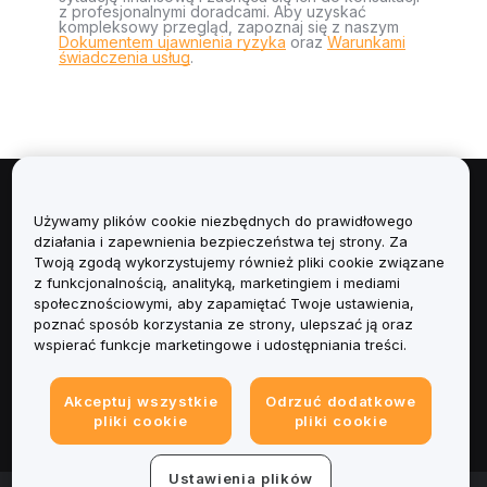
z profesjonalnymi doradcami. Aby uzyskać
kompleksowy przegląd, zapoznaj się z naszym
Dokumentem ujawnienia ryzyka
oraz
Warunkami
świadczenia usług
.
Informacje
Używamy plików cookie niezbędnych do prawidłowego
działania i zapewnienia bezpieczeństwa tej strony. Za
Usługi
Twoją zgodą wykorzystujemy również pliki cookie związane
z funkcjonalnością, analityką, marketingiem i mediami
społecznościowymi, aby zapamiętać Twoje ustawienia,
Obsługa Klienta
poznać sposób korzystania ze strony, ulepszać ją oraz
wspierać funkcje marketingowe i udostępniania treści.
Produkty
Akceptuj wszystkie
Odrzuć dodatkowe
Informacje prawne
pliki cookie
pliki cookie
Ustawienia plików