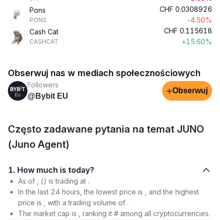
CHF
0.0308926
Pons
-4.50%
PONS
CHF
0.115618
Cash Cat
+15.60%
CASHCAT
Obserwuj nas w mediach społecznościowych
Followers
+
Obserwuj
@Bybit EU
Często zadawane pytania na temat JUNO
(Juno Agent)
1. How much is today?
As of , () is trading at .
In the last 24 hours, the lowest price is , and the highest
price is , with a trading volume of .
The market cap is , ranking it # among all cryptocurrencies.