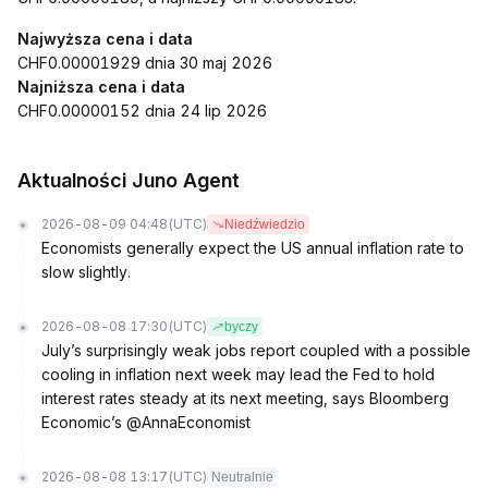
Najwyższa cena i data
CHF0.00001929 dnia 30 maj 2026
Najniższa cena i data
CHF0.00000152 dnia 24 lip 2026
Aktualności Juno Agent
2026-08-09 04:48
(UTC)
Niedźwiedzio
Economists generally expect the US annual inflation rate to
slow slightly.
2026-08-08 17:30
(UTC)
byczy
July’s surprisingly weak jobs report coupled with a possible
cooling in inflation next week may lead the Fed to hold
interest rates steady at its next meeting, says Bloomberg
Economic’s @AnnaEconomist
2026-08-08 13:17
(UTC)
Neutralnie