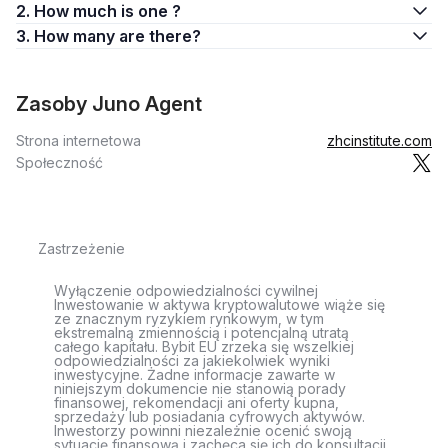
2. How much is one ?
3. How many are there?
Zasoby Juno Agent
Strona internetowa
zhcinstitute.com
Społeczność
Zastrzeżenie
Wyłączenie odpowiedzialności cywilnej
Inwestowanie w aktywa kryptowalutowe wiąże się
ze znacznym ryzykiem rynkowym, w tym
ekstremalną zmiennością i potencjalną utratą
całego kapitału. Bybit EU zrzeka się wszelkiej
odpowiedzialności za jakiekolwiek wyniki
inwestycyjne. Żadne informacje zawarte w
niniejszym dokumencie nie stanowią porady
finansowej, rekomendacji ani oferty kupna,
sprzedaży lub posiadania cyfrowych aktywów.
Inwestorzy powinni niezależnie ocenić swoją
sytuację finansową i zachęca się ich do konsultacji