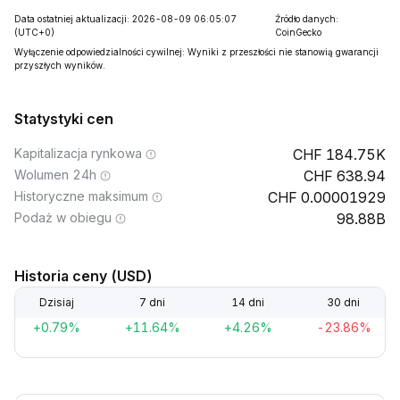
Data ostatniej aktualizacji: 2026-08-09 06:05:07
Źródło danych:
(UTC+0)
CoinGecko
Wyłączenie odpowiedzialności cywilnej: Wyniki z przeszłości nie stanowią gwarancji
przyszłych wyników.
Statystyki cen
Kapitalizacja rynkowa
184.75K
Wolumen 24h
638.94
Historyczne maksimum
0.00001929
Podaż w obiegu
98.88B
Historia ceny (USD)
Dzisiaj
7 dni
14 dni
30 dni
+0.79%
+11.64%
+4.26%
-23.86%