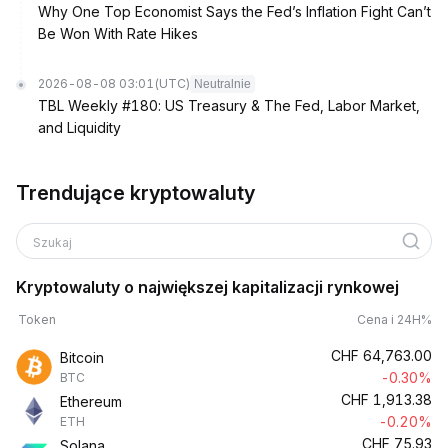
Why One Top Economist Says the Fed’s Inflation Fight Can’t
Be Won With Rate Hikes
2026-08-08 03:01
(UTC)
Neutralnie
TBL Weekly #180: US Treasury & The Fed, Labor Market,
and Liquidity
Trendujące kryptowaluty
Szukaj
Kryptowaluty o największej kapitalizacji rynkowej
Token
Cena i 24H%
CHF
64,763.00
Bitcoin
-0.30%
BTC
CHF
1,913.38
Ethereum
-0.20%
ETH
CHF
75.93
Solana