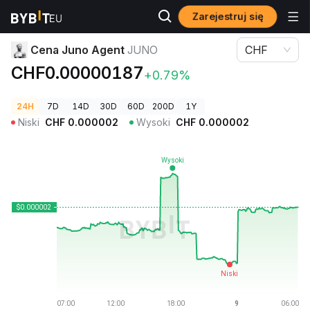
Zarejestruj się
Ceny kryptowalut
Cena Juno Agent JUNO
Cena Juno Agent
JUNO
CHF
CHF0.00000187
+0.79%
24H
7D
14D
30D
60D
200D
1Y
Niski
CHF
0.000002
Wysoki
CHF
0.000002