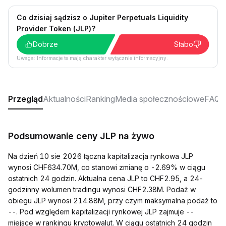
Co dzisiaj sądzisz o Jupiter Perpetuals Liquidity
Provider Token (JLP)?
Dobrze
Słabo
Uwaga: Informacje te mają charakter wyłącznie informacyjny.
Przegląd
Aktualności
Ranking
Media społecznościowe
FAQ
Podsumowanie ceny JLP na żywo
Na dzień 10 sie 2026 łączna kapitalizacja rynkowa JLP
wynosi CHF634.70M, co stanowi zmianę o -2.69% w ciągu
ostatnich 24 godzin. Aktualna cena JLP to CHF2.95, a 24-
godzinny wolumen tradingu wynosi CHF2.38M. Podaż w
obiegu JLP wynosi 214.88M, przy czym maksymalna podaż to
--. Pod względem kapitalizacji rynkowej JLP zajmuje --
miejsce w rankingu kryptowalut. W ciągu ostatnich 24 godzin