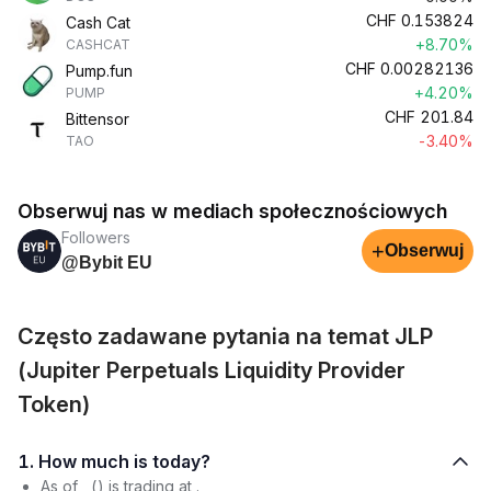
CHF
0.153824
Cash Cat
+8.70%
CASHCAT
CHF
0.00282136
Pump.fun
+4.20%
PUMP
CHF
201.84
Bittensor
-3.40%
TAO
Obserwuj nas w mediach społecznościowych
Followers
+
Obserwuj
@Bybit EU
Często zadawane pytania na temat JLP
(Jupiter Perpetuals Liquidity Provider
Token)
1. How much is today?
As of , () is trading at .