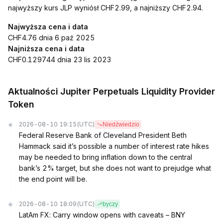
najwyższy kurs JLP wyniósł CHF2.99, a najniższy CHF2.94.
Najwyższa cena i data
CHF4.76 dnia 6 paź 2025
Najniższa cena i data
CHF0.129744 dnia 23 lis 2023
Aktualności Jupiter Perpetuals Liquidity Provider
Token
2026-08-10 19:15
(UTC)
Niedźwiedzio
Federal Reserve Bank of Cleveland President Beth
Hammack said it’s possible a number of interest rate hikes
may be needed to bring inflation down to the central
bank’s 2% target, but she does not want to prejudge what
the end point will be.
2026-08-10 18:09
(UTC)
byczy
LatAm FX: Carry window opens with caveats – BNY