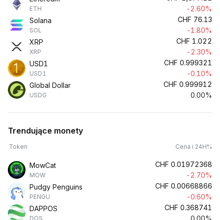
-2.60%
ETH
CHF
76.13
Solana
-1.80%
SOL
CHF
1.022
XRP
-2.30%
XRP
CHF
0.999321
USD1
-0.10%
USD1
CHF
0.999912
Global Dollar
0.00%
USDG
Trendujące monety
Token
Cena i 24H%
CHF
0.01972368
MowCat
-2.70%
MOW
CHF
0.00668866
Pudgy Penguins
-0.60%
PENGU
CHF
0.368741
DAPPOS
0.00%
DOS