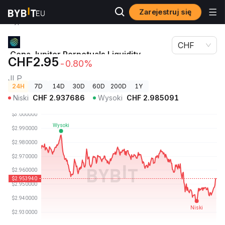
Zarejestruj się
Ceny
Cena Jupiter Perpetuals Liquidity Provider Token
kryptowalut
JLP
CHF
Cena Jupiter Perpetuals Liquidity
CHF2.95
-0.80%
Provider Token
JLP
24H
7D
14D
30D
60D
200D
1Y
Niski
CHF
2.937686
Wysoki
CHF
2.985091