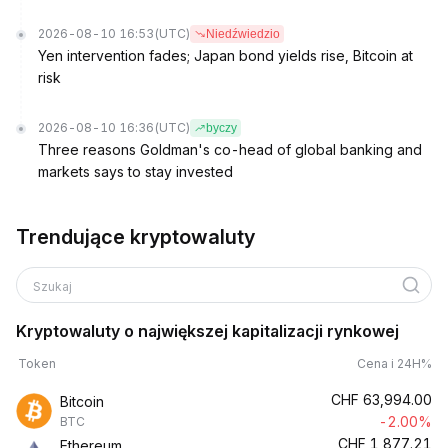
2026-08-10 16:53
(UTC)
Niedźwiedzio
Yen intervention fades; Japan bond yields rise, Bitcoin at
risk
2026-08-10 16:36
(UTC)
byczy
Three reasons Goldman's co-head of global banking and
markets says to stay invested
Trendujące kryptowaluty
Szukaj
Kryptowaluty o największej kapitalizacji rynkowej
Token
Cena i 24H%
CHF
63,994.00
Bitcoin
-2.00%
BTC
CHF
1,877.21
Ethereum