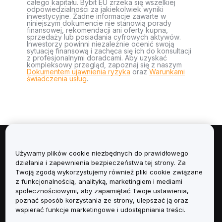
całego kapitału. Bybit EU zrzeka się wszelkiej
odpowiedzialności za jakiekolwiek wyniki
inwestycyjne. Żadne informacje zawarte w
niniejszym dokumencie nie stanowią porady
finansowej, rekomendacji ani oferty kupna,
sprzedaży lub posiadania cyfrowych aktywów.
Inwestorzy powinni niezależnie ocenić swoją
sytuację finansową i zachęca się ich do konsultacji
z profesjonalnymi doradcami. Aby uzyskać
kompleksowy przegląd, zapoznaj się z naszym
Dokumentem ujawnienia ryzyka
oraz
Warunkami
świadczenia usług
.
Informacje
Używamy plików cookie niezbędnych do prawidłowego
działania i zapewnienia bezpieczeństwa tej strony. Za
Usługi
Twoją zgodą wykorzystujemy również pliki cookie związane
z funkcjonalnością, analityką, marketingiem i mediami
społecznościowymi, aby zapamiętać Twoje ustawienia,
Obsługa Klienta
poznać sposób korzystania ze strony, ulepszać ją oraz
wspierać funkcje marketingowe i udostępniania treści.
Produkty