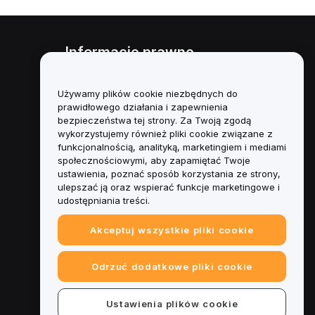
Informacje prawne
Polityka dotycząca konfliktu
interesów
Używamy plików cookie niezbędnych do
prawidłowego działania i zapewnienia
Podsumowanie polityki
bezpieczeństwa tej strony. Za Twoją zgodą
powiernictwa i zarządzania
wykorzystujemy również pliki cookie związane z
funkcjonalnością, analityką, marketingiem i mediami
Informacje ESG
społecznościowymi, aby zapamiętać Twoje
ustawienia, poznać sposób korzystania ze strony,
Biuletyny informacyjne
ulepszać ją oraz wspierać funkcje marketingowe i
kryptoaktywów
udostępniania treści.
Akceptuj wszystkie pliki cookie
Odrzuć dodatkowe pliki cookie
Ustawienia plików cookie