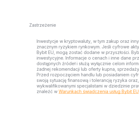
Zastrzeżenie
Inwestycje w kryptowaluty, w tym zakup oraz inn
znacznym ryzykiem rynkowym. Jeśli cyfrowe akty
Bybit EU, mogą zostać dodane w przyszłości. Byb
inwestycyjne. Informacje o cenach i inne dane p
dostępnych źródeł i służą wyłącznie celom inform
żadnej rekomendacji lub oferty kupna, sprzedaży
Przed rozpoczęciem handlu lub posiadaniem cyf
swoją sytuację finansową i tolerancję ryzyka ora
wykwalifikowanymi specjalistami w dziedzinie pra
znaleźć w
Warunkach świadczenia usług Bybit EU