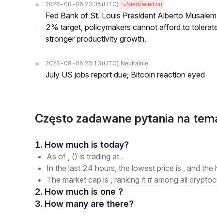
2026-08-06 23:35
(UTC)
Niedźwiedzio
Fed Bank of St. Louis President Alberto Musalem s
2% target, policymakers cannot afford to tolerate h
stronger productivity growth.
2026-08-06 23:13
(UTC)
Neutralnie
July US jobs report due; Bitcoin reaction eyed
Często zadawane pytania na tem
1. How much is today?
As of , () is trading at .
In the last 24 hours, the lowest price is , and the 
The market cap is , ranking it # among all cryptoc
2. How much is one ?
3. How many are there?