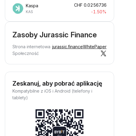
CHF
0.0256736
Kaspa
-1.50%
KAS
Zasoby Jurassic Finance
Strona internetowa
jurassic.finance
WhitePaper
Społeczność
Zeskanuj, aby pobrać aplikację
Kompatybilne z iOS i Android (telefony i
tablety)