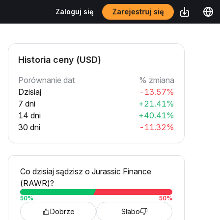
Zarejestruj się
Zaloguj się
Historia ceny (USD)
Porównanie dat
% zmiana
Dzisiaj
-13.57%
7 dni
+21.41%
14 dni
+40.41%
30 dni
-11.32%
Co dzisiaj sądzisz o Jurassic Finance
(RAWR)?
50
%
50
%
Dobrze
Słabo