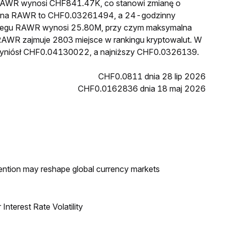
a RAWR wynosi CHF841.47K, co stanowi zmianę o
 cena RAWR to CHF0.03261494, a 24-godzinny
biegu RAWR wynosi 25.80M, przy czym maksymalna
 RAWR zajmuje 2803 miejsce w rankingu kryptowalut. W
wyniósł CHF0.04130022, a najniższy CHF0.0326139.
CHF0.0811 dnia 28 lip 2026
CHF0.0162836 dnia 18 maj 2026
ntion may reshape global currency markets
nterest Rate Volatility