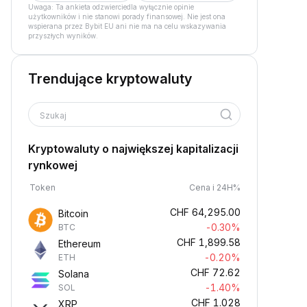
Uwaga: Ta ankieta odzwierciedla wyłącznie opinie
użytkowników i nie stanowi porady finansowej. Nie jest ona
wspierana przez Bybit EU ani nie ma na celu wskazywania
przyszłych wyników.
Trendujące kryptowaluty
Szukaj
Kryptowaluty o największej kapitalizacji
rynkowej
Token
Cena i 24H%
CHF
64,295.00
Bitcoin
-0.30%
BTC
CHF
1,899.58
Ethereum
-0.20%
ETH
CHF
72.62
Solana
-1.40%
SOL
CHF
1.028
XRP