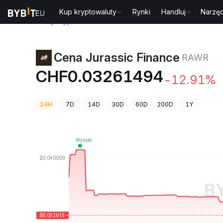
Kup kryptowaluty
Rynki
Handluj
Narzęd
Ceny kryptowalut
Cena Jurassic Finance RAWR
Cena Jurassic Finance
RAWR
CHF0.03261494
-12.91%
24H
7D
14D
30D
60D
200D
1Y