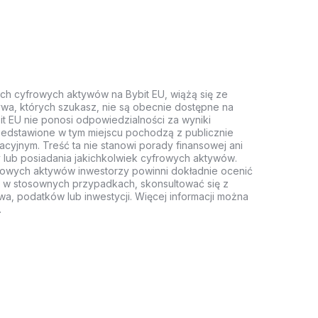
ych cyfrowych aktywów na Bybit EU, wiążą się ze
wa, których szukasz, nie są obecnie dostępne na
it EU nie ponosi odpowiedzialności za wyniki
rzedstawione w tym miejscu pochodzą z publicznie
acyjnym. Treść ta nie stanowi porady finansowej ani
 lub posiadania jakichkolwiek cyfrowych aktywów.
rowych aktywów inwestorzy powinni dokładnie ocenić
z, w stosownych przypadkach, skonsultować się z
wa, podatków lub inwestycji. Więcej informacji można
.