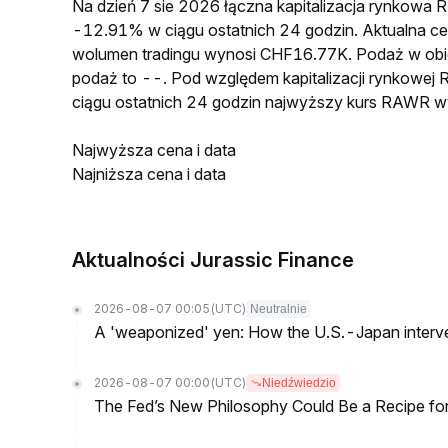
Na dzień 7 sie 2026 łączna kapitalizacja rynkow
-12.91% w ciągu ostatnich 24 godzin. Aktualna
wolumen tradingu wynosi CHF16.77K. Podaż w o
podaż to --. Pod względem kapitalizacji rynkowej
ciągu ostatnich 24 godzin najwyższy kurs RAWR 
Najwyższa cena i data
Najniższa cena i data
Aktualności Jurassic Finance
2026-08-07 00:05
(UTC)
Neutralnie
A 'weaponized' yen: How the U.S.-Japan interve
2026-08-07 00:00
(UTC)
Niedźwiedzio
The Fed’s New Philosophy Could Be a Recipe for I