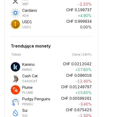
-2.20%
XRP
CHF
0.199737
Cardano
+4.90%
ADA
CHF
0.999634
USD1
0.00%
USD1
Trendujące monety
Token
Cena i 24H%
CHF
0.0212042
Kamino
+17.80%
KMNO
CHF
0.096016
Cash Cat
-12.40%
CASHCAT
CHF
0.01249797
Plume
+15.80%
PLUME
CHF
0.00599261
Pudgy Penguins
-3.40%
PENGU
CHF
0.675425
Sui
-1.50%
SUI