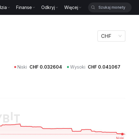
zia
Finanse
Odkryj
Więcej
CHF
Niski
CHF
0.032604
Wysoki
CHF
0.041067